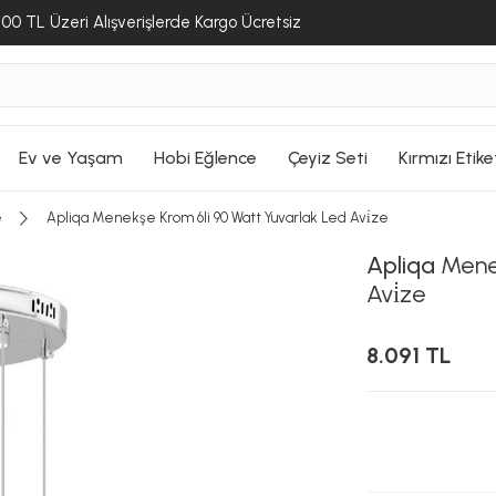
00 TL Üzeri Alışverişlerde Kargo Ücretsiz
Ev ve Yaşam
Hobi Eğlence
Çeyiz Seti
Kırmızı Etike
e
Apliqa Menekşe Krom 6li 90 Watt Yuvarlak Led Avi̇ze
Apliqa
Menek
Avi̇ze
8.091 TL