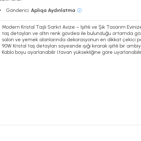
Gönderici:
Apliqa Aydınlatma
Modern Kristal Taşlı Sarkıt Avize – Işıltılı ve Şık Tasarım Evin
taş detayları ve altın renk gövdesi ile bulunduğu ortamda göz
salon ve yemek alanlarında dekorasyonun en dikkat çekici pa
90W Kristal taş detayları sayesinde ışığı kırarak ışıltılı bir am
Kablo boyu ayarlanabilir (tavan yüksekliğine göre uyarlanabili