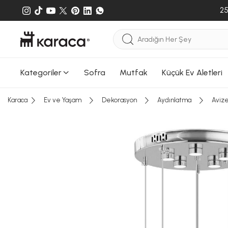
25
Kategoriler
Sofra
Mutfak
Küçük Ev Aletleri
Karaca
Ev ve Yaşam
Dekorasyon
Aydınlatma
Aviz