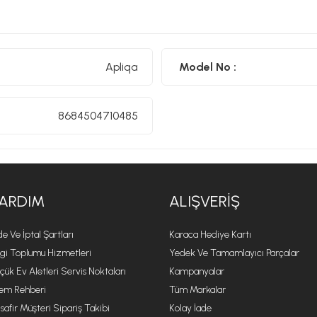
Apliqa
Model No :
8684504710485
ARDIM
ALIŞVERIŞ
de Ve İptal Şartları
Karaca Hediye Kartı
lgi Toplumu Hizmetleri
Yedek Ve Tamamlayıcı Parçalar
çük Ev Aletleri Servis Noktaları
Kampanyalar
lem Rehberi
Tüm Markalar
safir Müşteri Sipariş Takibi
Kolay İade