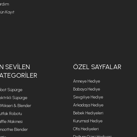
rdım
ün Kayıt
N SEVILEN
ÖZEL SAYFALAR
ATEGORILER
Anneye Hediye
Babaya Hediye
bot Süpürge
Sevgiliye Hediye
ektrikli Süpürge
Arkadaşa Hediye
 Mikseri & Blender
Bebek Hediyeleri
tfak Robotu
Kurumsal Hediye
ffle Makinesi
Ofis Hediyeleri
oothie Blender
Doğum Günü Hediyesi