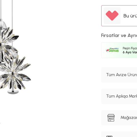
Bu ür
Fırsatlar ve Ayrı
Tüm Avize Ürünl
Tüm Apliqa Mark
Mağazanı