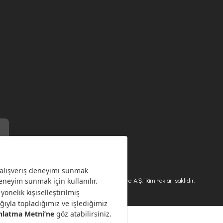
) ile üretilmiştir.
Karaca.com © 2026 - Karaca Züccaciye A.Ş. Tüm hakları saklıdır.