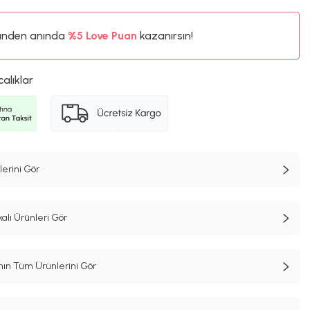
%5
ünden anında
Love Puan
kazanırsın!
405TL
%5
calıklar
erini Gör
alı Ürünleri Gör
n Tüm Ürünlerini Gör