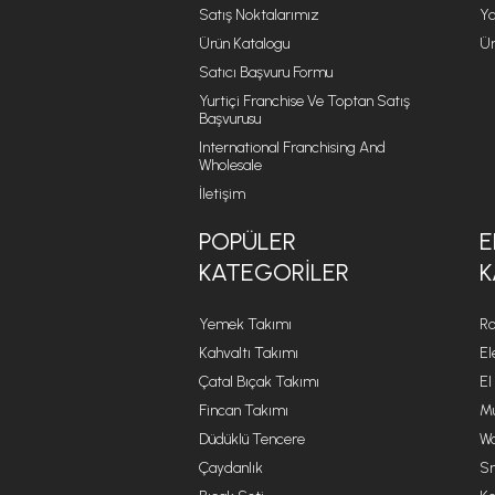
Satış Noktalarımız
Ya
Ürün Katalogu
Ür
Satıcı Başvuru Formu
Yurtiçi Franchise Ve Toptan Satış
Başvurusu
International Franchising And
Wholesale
İletişim
POPÜLER
E
KATEGORILER
K
Yemek Takımı
Ro
Kahvaltı Takımı
El
Çatal Bıçak Takımı
El
Fincan Takımı
Mu
Düdüklü Tencere
Wa
Çaydanlık
Sm