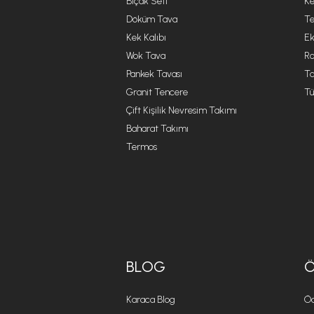
Bıçak Seti
Ke
Döküm Tava
Te
Kek Kalıbı
Ek
Wok Tava
R
Pankek Tavası
Ta
Granit Tencere
Tü
Çift Kişilik Nevresim Takımı
Baharat Takımı
Termos
BLOG
Karaca Blog
Öd