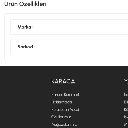
Ürün Özellikleri
Marka :
Barkod :
KARACA
Y
Karaca Kurumsal
İa
Hakkımızda
Bi
Kurucudan Mesaj
Kü
Ödüllerimiz
İş
Mağazalarımız
Mi