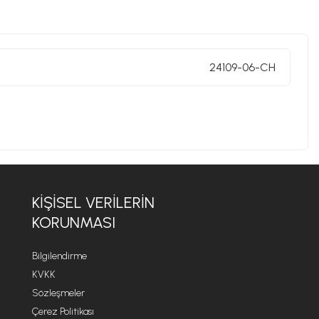
24109-06-CH
KIŞISEL VERILERIN
KORUNMASI
Bilgilendirme
KVKK
Sözleşmeler
Çerez Politikası