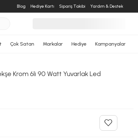
Blog
Hediye Kartı
Sipariş Takibi
Yardım & Destek
t
Çok Satan
Markalar
Hediye
Kampanyalar
şe Krom 6li 90 Watt Yuvarlak Led