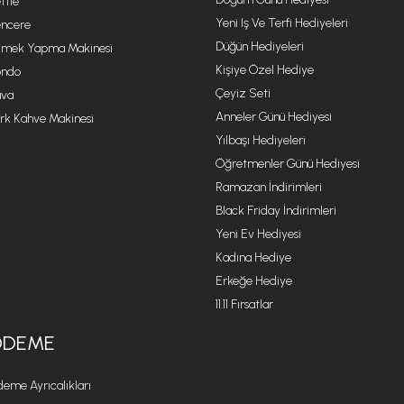
ttle
Yeni Iş Ve Terfi Hediyeleri
ncere
Düğün Hediyeleri
mek Yapma Makinesi
Kişiye Özel Hediye
ondo
Çeyiz Seti
va
Anneler Günü Hediyesi
rk Kahve Makinesi
Yılbaşı Hediyeleri
Öğretmenler Günü Hediyesi
Ramazan İndirimleri
Black Friday İndirimleri
Yeni Ev Hediyesi
Kadına Hediye
Erkeğe Hediye
11.11 Fırsatlar
ÖDEME
eme Ayrıcalıkları