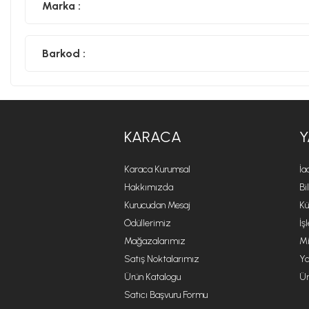
Marka :
Barkod :
KARACA
Y
Karaca Kurumsal
İa
Hakkımızda
Bi
Kurucudan Mesaj
Kü
Ödüllerimiz
İş
Mağazalarımız
Mi
Satış Noktalarımız
Ya
Ürün Katalogu
Ür
Satıcı Başvuru Formu