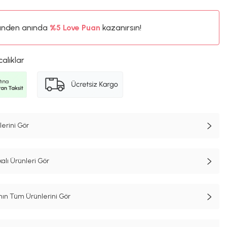
%5
ünden anında
Love Puan
kazanırsın!
1265TL
%5
calıklar
erini Gör
alı Ürünleri Gör
n Tüm Ürünlerini Gör