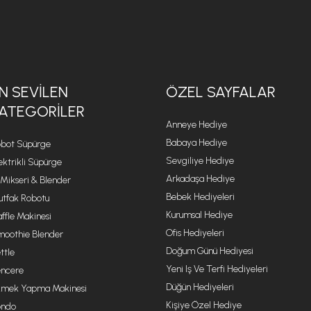
N SEVILEN
ÖZEL SAYFALAR
ATEGORILER
Anneye Hediye
Babaya Hediye
bot Süpürge
Sevgiliye Hediye
ektrikli Süpürge
Arkadaşa Hediye
 Mikseri & Blender
Bebek Hediyeleri
tfak Robotu
Kurumsal Hediye
ffle Makinesi
Ofis Hediyeleri
oothie Blender
Doğum Günü Hediyesi
ttle
Yeni Iş Ve Terfi Hediyeleri
ncere
Düğün Hediyeleri
mek Yapma Makinesi
Kişiye Özel Hediye
ondo