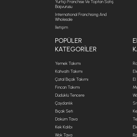
Yurtiçi Franchise Ve Toptan Satış
Başvurusu
International Franchising And
Wholesale
İletişim
POPÜLER
E
KATEGORILER
K
Yemek Takımı
Ro
Kahvaltı Takımı
El
Çatal Bıçak Takımı
El
Fincan Takımı
Mu
Düdüklü Tencere
Wa
Çaydanlık
Sm
Bıçak Seti
Ke
Döküm Tava
Te
Kek Kalıbı
Ek
Wok Tava
R