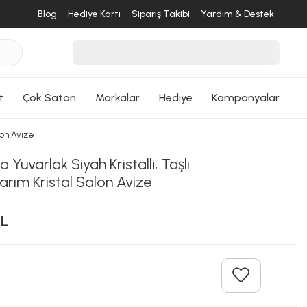
Blog
Hediye Kartı
Sipariş Takibi
Yardım & Destek
t
Çok Satan
Markalar
Hediye
Kampanyalar
lon Avize
 Yuvarlak Siyah Kristalli, Taşlı
rım Kristal Salon Avize
TL