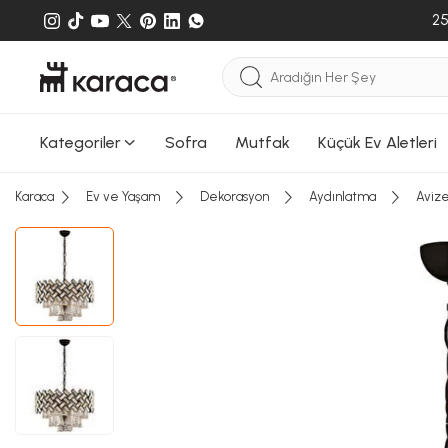
25
Kategoriler
Sofra
Mutfak
Küçük Ev Aletleri
Karaca
Ev ve Yaşam
Dekorasyon
Aydınlatma
Aviz