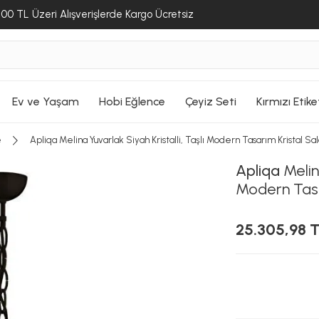
00 TL Üzeri Alışverişlerde Kargo Ücretsiz
Ev ve Yaşam
Hobi Eğlence
Çeyiz Seti
Kırmızı Etike
e
Apliqa Melina Yuvarlak Siyah Kristalli, Taşlı Modern Tasarım Kristal Sa
Apliqa
Melina
Modern Tasa
25.305,98 