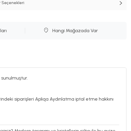
t Seçenekleri
ları
Hangi Mağazada Var
 sunulmuştur.
rindeki siparişleri Apliqa Aydınlatma iptal etme hakkını
siniz? Modern tasarımı ve kristallerin ışıltısı ile bu avize,