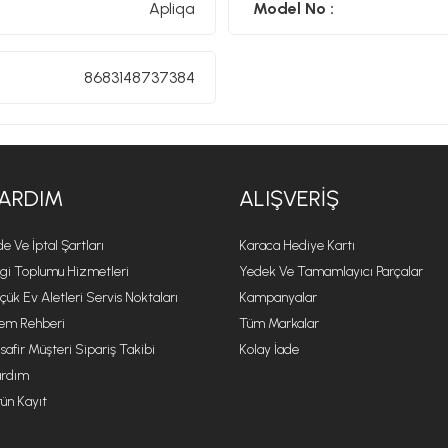
Apliqa
Model No :
8683148737384
ARDIM
ALIŞVERIŞ
de Ve İptal Şartları
Karaca Hediye Kartı
lgi Toplumu Hizmetleri
Yedek Ve Tamamlayıcı Parçalar
çük Ev Aletleri Servis Noktaları
Kampanyalar
lem Rehberi
Tüm Markalar
safir Müşteri Sipariş Takibi
Kolay İade
rdım
ün Kayıt