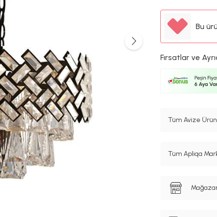
Bu ür
Fırsatlar ve Ayrı
Tüm Avize Ürünl
Tüm Apliqa Mark
Mağazanı