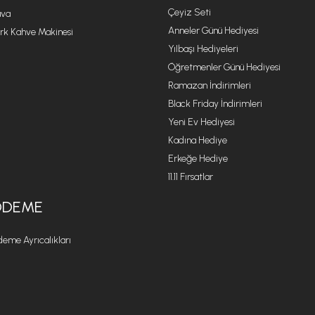
Çeyiz Seti
va
Anneler Günü Hediyesi
rk Kahve Makinesi
Yılbaşı Hediyeleri
Öğretmenler Günü Hediyesi
Ramazan İndirimleri
Black Friday İndirimleri
Yeni Ev Hediyesi
Kadına Hediye
Erkeğe Hediye
11.11 Fırsatlar
ÖDEME
eme Ayrıcalıkları