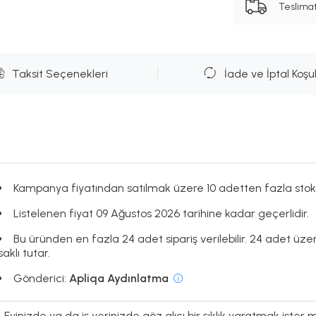
Teslima
Taksit Seçenekleri
İade ve İptal Koşul
Kampanya fiyatından satılmak üzere 10 adetten fazla stok
Listelenen fiyat 09 Ağustos 2026 tarihine kadar geçerlidir.
Bu üründen en fazla 24 adet sipariş verilebilir. 24 adet üze
saklı tutar.
Gönderici:
Apliqa Aydınlatma
Evinizde ya da iş yerinizde göz alıcı bir şıklık yaratmak ister mi