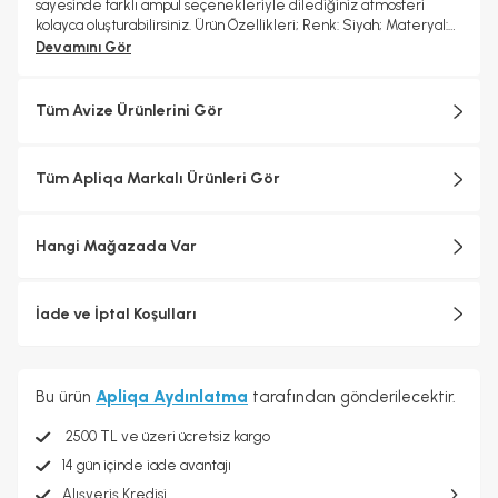
sayesinde farklı ampul seçenekleriyle dilediğiniz atmosferi
kolayca oluşturabilirsiniz. Ürün Özellikleri; Renk: Siyah; Materyal:
Metal; Başlıklar: Cam; Duy Tipi: E-27; Ampul: Dahil değildir; Boy:
Devamını Gör
Sabit; Kurulum: Demonte gönderilir, kolay montaj imkanı; Garanti:
2 yıl
Tüm Avize Ürünlerini Gör
Tüm Apliqa Markalı Ürünleri Gör
Hangi Mağazada Var
İade ve İptal Koşulları
Bu ürün
Apliqa Aydınlatma
tarafından gönderilecektir.
2500 TL ve üzeri ücretsiz kargo
14 gün içinde iade avantajı
Alışveriş Kredisi