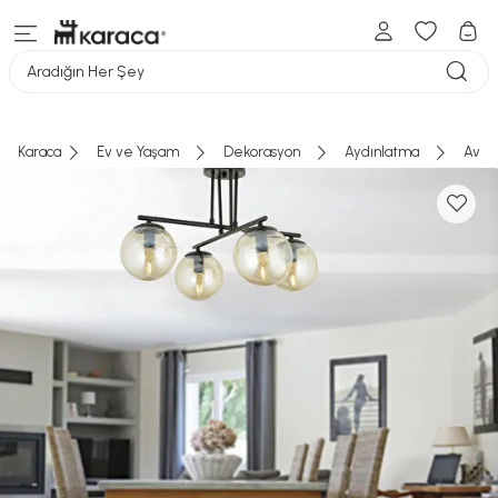
Aradığın Her Şey
Karaca
Ev ve Yaşam
Dekorasyon
Aydınlatma
Aviz