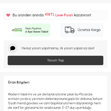
%5
418TL
Bu üründen anında
Love Puan
kazanırsın!
%5
Henüz yorum yapılmamış, ilk yorum yapan siz olun!
Yorum Yap
Ürün Bilgileri
Modern tasarımı ve şık detaylarıyla öne çıkan bu 4’lü avize,
evinizin ya da iş yerinizin dekorasyonuna güçlü bir dokunuş katıyor.
Siyah metal gövdesi ve cam başlıklarıyla hem dayanıklılığı hem
de zarif bir görünümü bir arada sunar. E-27 duy uyumluluğu