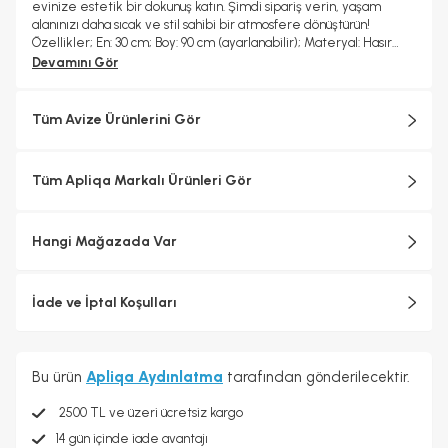
evinize estetik bir dokunuş katın. Şimdi sipariş verin, yaşam
alanınızı daha sıcak ve stil sahibi bir atmosfere dönüştürün!
Özellikler; En: 30 cm; Boy: 90 cm (ayarlanabilir); Materyal: Hasır
başlık, metal gövde; Renk: Hasır; Duy Tipi: E-27; Ampul: Dahil
Devamını Gör
değildir; Garanti: 2 yıl
Tüm Avize Ürünlerini Gör
Tüm Apliqa Markalı Ürünleri Gör
Hangi Mağazada Var
İade ve İptal Koşulları
Bu ürün
Apliqa Aydınlatma
tarafından gönderilecektir.
2500 TL ve üzeri ücretsiz kargo
14 gün içinde iade avantajı