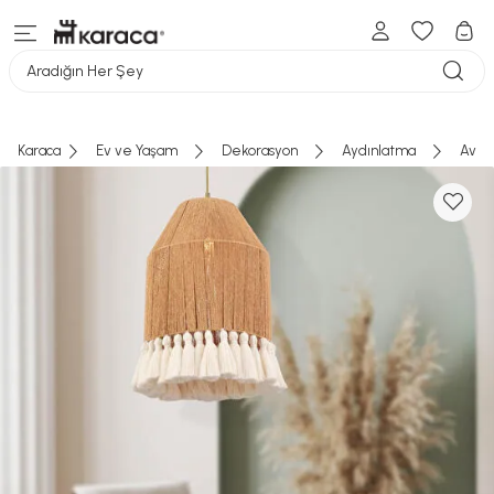
Aradığın Her Şey
Karaca
Ev ve Yaşam
Dekorasyon
Aydınlatma
Aviz