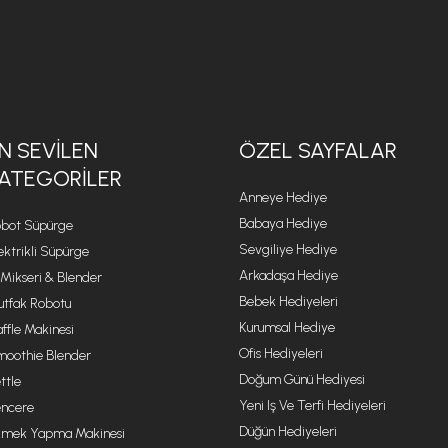
N SEVILEN
ÖZEL SAYFALAR
ATEGORILER
Anneye Hediye
Babaya Hediye
bot Süpürge
Sevgiliye Hediye
ektrikli Süpürge
Arkadaşa Hediye
 Mikseri & Blender
Bebek Hediyeleri
tfak Robotu
Kurumsal Hediye
ffle Makinesi
Ofis Hediyeleri
oothie Blender
Doğum Günü Hediyesi
ttle
Yeni Iş Ve Terfi Hediyeleri
ncere
Düğün Hediyeleri
mek Yapma Makinesi