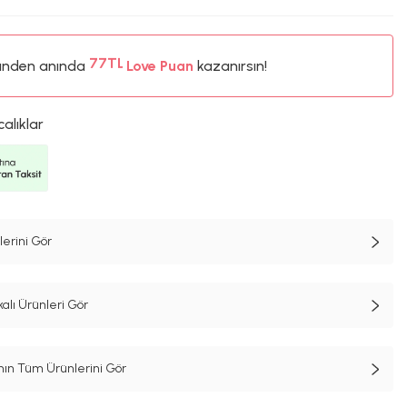
ünden anında
%5
Love Puan
kazanırsın!
77TL
%5
calıklar
erini Gör
alı Ürünleri Gör
n Tüm Ürünlerini Gör