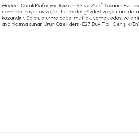
Modern Camlı Plafonyer Avize – Şık ve Zarif Tasarım Eviniz
camlı plafonyer avize, kaliteli metal gövdesi ve şık cam det
kazandırır. Salon, oturma odası, mutfak, yemek odası ve antre 
aydınlatma sunar. Ürün Özellikleri: • E27 Duy Tipi • Genişlik (En