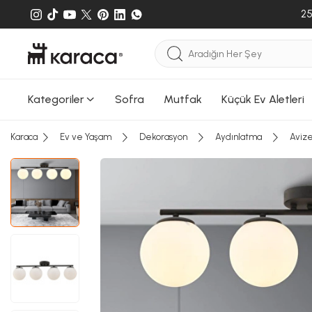
25
Kategoriler
Sofra
Mutfak
Küçük Ev Aletleri
Karaca
Ev ve Yaşam
Dekorasyon
Aydınlatma
Aviz