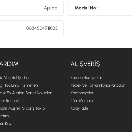
Apliqa
Model No :
8684504711833
ARDIM
ALIŞVERIŞ
de Ve İptal Şartları
Karaca Hediye Kartı
lgi Toplumu Hizmetleri
Yedek Ve Tamamlayıcı Parçalar
çük Ev Aletleri Servis Noktaları
Kampanyalar
lem Rehberi
Tüm Markalar
safir Müşteri Sipariş Takibi
Kolay İade
rdım
ün Kayıt