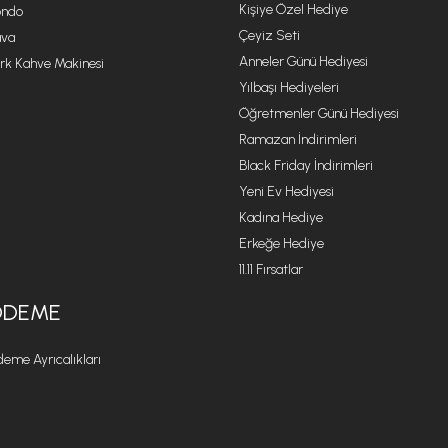
Kişiye Özel Hediye
ondo
Çeyiz Seti
va
Anneler Günü Hediyesi
rk Kahve Makinesi
Yılbaşı Hediyeleri
Öğretmenler Günü Hediyesi
Ramazan İndirimleri
Black Friday İndirimleri
Yeni Ev Hediyesi
Kadına Hediye
Erkeğe Hediye
11.11 Fırsatlar
ÖDEME
eme Ayrıcalıkları