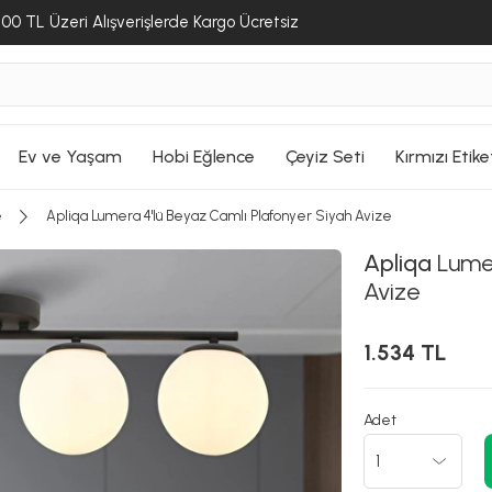
00 TL Üzeri Alışverişlerde Kargo Ücretsiz
Ev ve Yaşam
Hobi Eğlence
Çeyiz Seti
Kırmızı Etike
e
Apliqa Lumera 4'lü Beyaz Camlı Plafonyer Siyah Avize
Apliqa
Lumer
Avize
1.534 TL
Adet