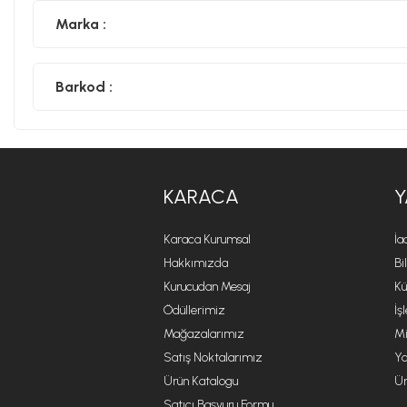
Marka :
Barkod :
KARACA
Y
Karaca Kurumsal
İa
Hakkımızda
Bi
Kurucudan Mesaj
Kü
Ödüllerimiz
İş
Mağazalarımız
Mi
Satış Noktalarımız
Ya
Ürün Katalogu
Ür
Satıcı Başvuru Formu