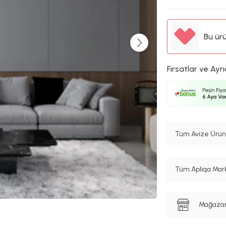
Bu ür
Fırsatlar ve Ayrı
Tüm Avize Ürünl
Tüm Apliqa Mark
Mağazanı