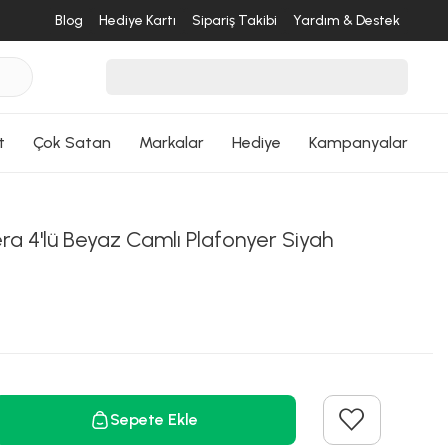
Blog
Hediye Kartı
Sipariş Takibi
Yardım & Destek
t
Çok Satan
Markalar
Hediye
Kampanyalar
a 4'lü Beyaz Camlı Plafonyer Siyah
Sepete Ekle