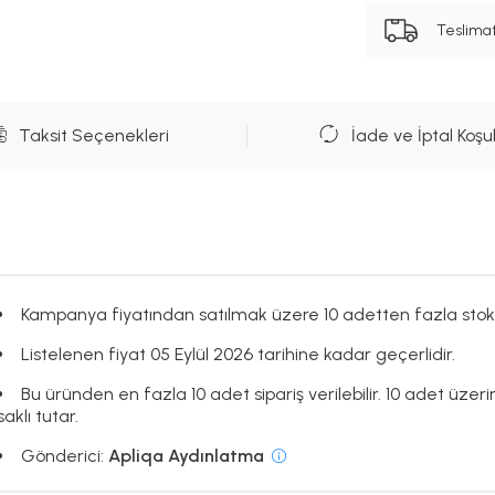
Teslima
Taksit Seçenekleri
İade ve İptal Koşul
Kampanya fiyatından satılmak üzere 10 adetten fazla stok
Listelenen fiyat 05 Eylül 2026 tarihine kadar geçerlidir.
Bu üründen en fazla 10 adet sipariş verilebilir. 10 adet üzer
saklı tutar.
Gönderici:
Apliqa Aydınlatma