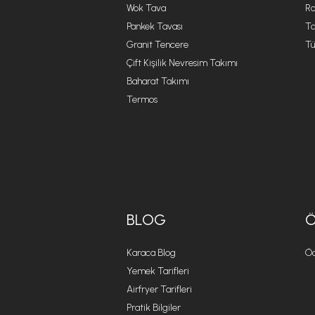
Wok Tava
R
Pankek Tavası
Ta
Granit Tencere
Tü
Çift Kişilik Nevresim Takımı
Baharat Takımı
Termos
BLOG
Karaca Blog
Öd
Yemek Tarifleri
Airfryer Tarifleri
Pratik Bilgiler