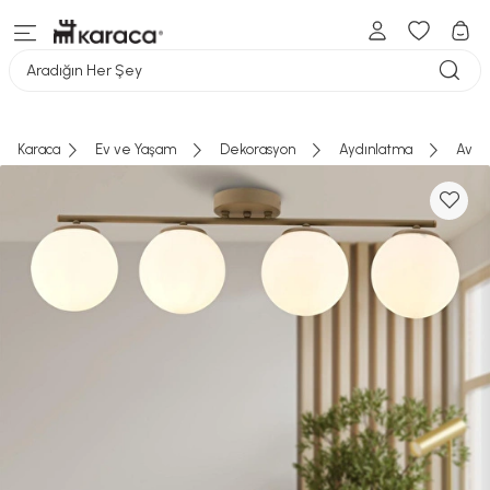
Aradığın Her Şey
Karaca
Ev ve Yaşam
Dekorasyon
Aydınlatma
Aviz