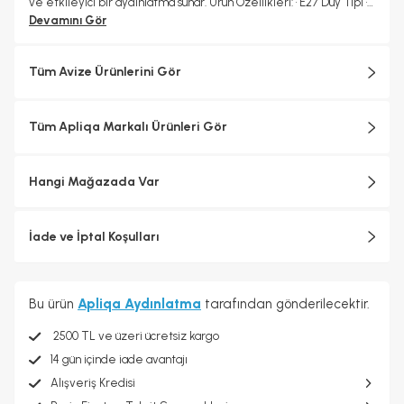
ve etkileyici bir aydınlatma sunar. Ürün Özellikleri: • E27 Duy Tipi •
Genişlik (En): 66 cm • Yükseklik (Boy): 21 cm • Kablo Boyu: Sabit
Devamını Gör
Tüm Avize Ürünlerini Gör
Tüm Apliqa Markalı Ürünleri Gör
Hangi Mağazada Var
İade ve İptal Koşulları
Bu ürün
Apliqa Aydınlatma
tarafından gönderilecektir.
2500 TL ve üzeri ücretsiz kargo
14 gün içinde iade avantajı
Alışveriş Kredisi