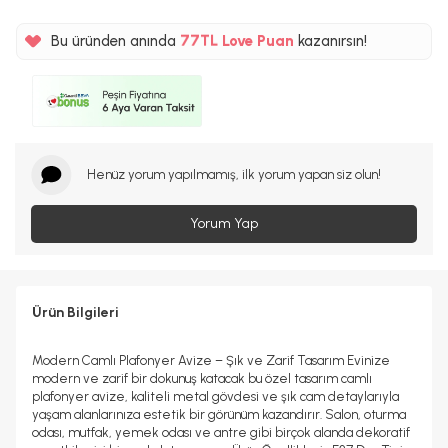
%5
Bu üründen anında
77TL
Love Puan
kazanırsın!
%5
Henüz yorum yapılmamış, ilk yorum yapan siz olun!
Yorum Yap
Ürün Bilgileri
Modern Camlı Plafonyer Avize – Şık ve Zarif Tasarım Evinize
modern ve zarif bir dokunuş katacak bu özel tasarım camlı
plafonyer avize, kaliteli metal gövdesi ve şık cam detaylarıyla
yaşam alanlarınıza estetik bir görünüm kazandırır. Salon, oturma
odası, mutfak, yemek odası ve antre gibi birçok alanda dekoratif