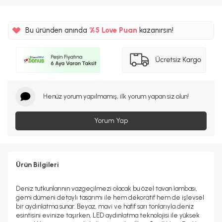
Bu üründen anında
%5
Love Puan
kazanırsın!
149TL
%5
Henüz yorum yapılmamış, ilk yorum yapan siz olun!
Yorum Yap
Ürün Bilgileri
Deniz tutkunlarının vazgeçilmezi olacak bu özel tavan lambası,
gemi dümeni detaylı tasarımı ile hem dekoratif hem de işlevsel
bir aydınlatma sunar. Beyaz, mavi ve hafif sarı tonlarıyla deniz
esintisini evinize taşırken, LED aydınlatma teknolojisi ile yüksek