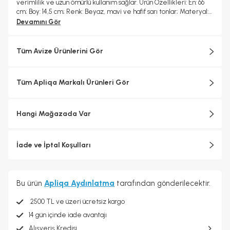
verimlilik ve uzun ömürlü kullanım sağlar. Ürün Özellikleri: En: 66
cm; Boy: 14,5 cm; Renk: Beyaz, mavi ve hafif sarı tonlar; Materyal:
Metal ve mika; Aydınlatma: LED teknolojisi ile enerji tasarruflu;
Devamını Gör
Tasarım: Gemi dümeni formunda, ortasında yelkenli gemi figürü;
Garanti: 2 yıl
Tüm Avize Ürünlerini Gör
Tüm Apliqa Markalı Ürünleri Gör
Hangi Mağazada Var
İade ve İptal Koşulları
Bu ürün
Apliqa Aydınlatma
tarafından gönderilecektir.
2500 TL ve üzeri ücretsiz kargo
14 gün içinde iade avantajı
Alışveriş Kredisi