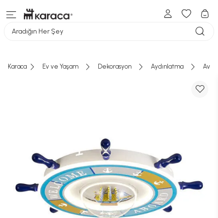
Aradığın Her Şey
Karaca
Ev ve Yaşam
Dekorasyon
Aydınlatma
Aviz