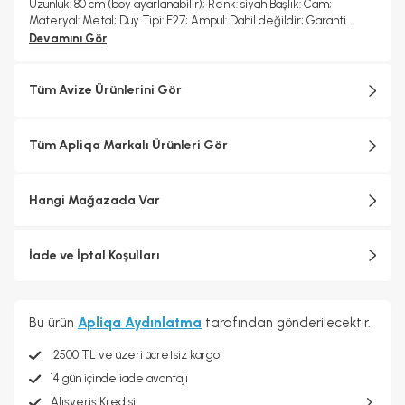
Uzunluk: 80 cm (boy ayarlanabilir); Renk: siyah Başlık: Cam;
Materyal: Metal; Duy Tipi: E27; Ampul: Dahil değildir; Garanti
Süresi: 2 Yıl
Devamını Gör
Tüm Avize Ürünlerini Gör
Tüm Apliqa Markalı Ürünleri Gör
Hangi Mağazada Var
İade ve İptal Koşulları
Bu ürün
Apliqa Aydınlatma
tarafından gönderilecektir.
2500 TL ve üzeri ücretsiz kargo
14 gün içinde iade avantajı
Alışveriş Kredisi