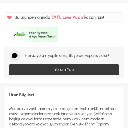
%5
Bu üründen anında
39TL
Love Puan
kazanırsın!
%5
Henüz yorum yapılmamış, ilk yorum yapan siz olun!
Yorum Yap
Ürün Bilgileri
Modern ve zarif tasarımıyla dikkat çeken siyah renkli metal sarkıt
avize, yaşam alanlarınıza sıcak bir dokunuş katıyor. Şeffaf cam
başlığı ve oval formu sayesinde hem klasik hem modern
dekorasyonlara kolayca uyum sağlar. Genişlik: 17 cm; Toplam