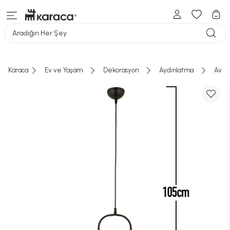
Aradığın Her Şey
Karaca
Ev ve Yaşam
Dekorasyon
Aydınlatma
Aviz