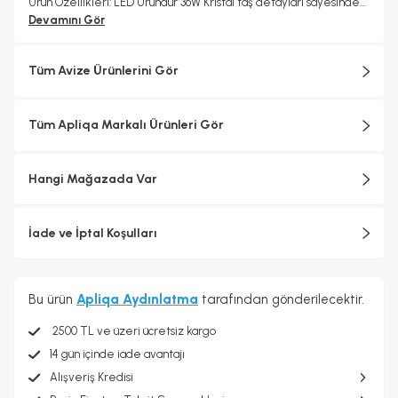
Ürün Özellikleri: LED Üründür 36W Kristal taş detayları sayesinde
ışığı kırarak ışıltılı bir ambiyans sağlar Genişlik (En): 30 cm
Devamını Gör
Yükseklik (Boy): 90 cm Kablo boyu ayarlanabilir (tavan yüksekliğine
göre uyarlanabilir)
Tüm Avize Ürünlerini Gör
Tüm Apliqa Markalı Ürünleri Gör
Hangi Mağazada Var
İade ve İptal Koşulları
Bu ürün
Apliqa Aydınlatma
tarafından gönderilecektir.
2500 TL ve üzeri ücretsiz kargo
14 gün içinde iade avantajı
Alışveriş Kredisi