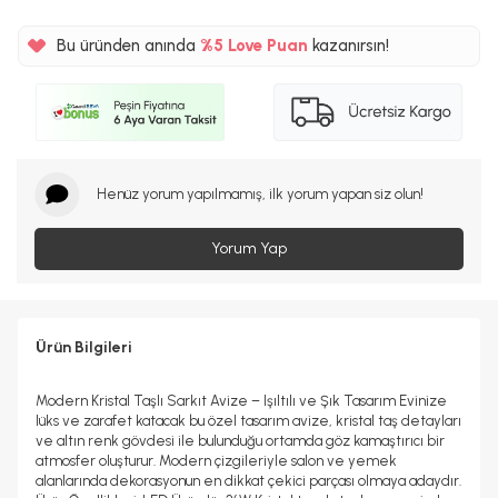
Bu üründen anında
%5
Love Puan
kazanırsın!
359TL
%5
Henüz yorum yapılmamış, ilk yorum yapan siz olun!
Yorum Yap
Ürün Bilgileri
Modern Kristal Taşlı Sarkıt Avize – Işıltılı ve Şık Tasarım Evinize
lüks ve zarafet katacak bu özel tasarım avize, kristal taş detayları
ve altın renk gövdesi ile bulunduğu ortamda göz kamaştırıcı bir
atmosfer oluşturur. Modern çizgileriyle salon ve yemek
alanlarında dekorasyonun en dikkat çekici parçası olmaya adaydır.