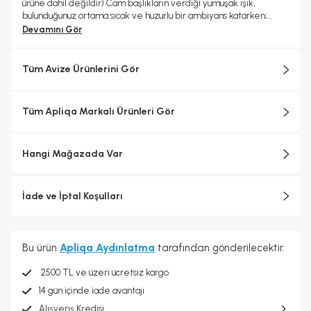
ürüne dahil değildir) Cam başlıkların verdiği yumuşak ışık,
bulunduğunuz ortama sıcak ve huzurlu bir ambiyans katarken;
metal gövdesi ise sağlamlık ve uzun ömürlü kullanım sağlar.
Devamını Gör
Tüm Avize Ürünlerini Gör
Tüm Apliqa Markalı Ürünleri Gör
Hangi Mağazada Var
İade ve İptal Koşulları
Bu ürün
Apliqa Aydınlatma
tarafından gönderilecektir.
2500 TL ve üzeri ücretsiz kargo
14 gün içinde iade avantajı
Alışveriş Kredisi