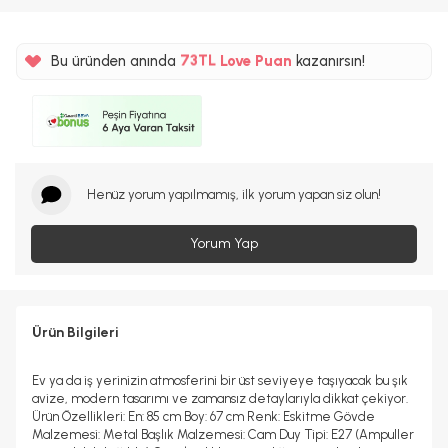
%5
Bu üründen anında
73TL
Love Puan
kazanırsın!
%5
Henüz yorum yapılmamış, ilk yorum yapan siz olun!
Yorum Yap
Ürün Bilgileri
Ev ya da iş yerinizin atmosferini bir üst seviyeye taşıyacak bu şık
avize, modern tasarımı ve zamansız detaylarıyla dikkat çekiyor.
Ürün Özellikleri: En: 85 cm Boy: 67 cm Renk: Eskitme Gövde
Malzemesi: Metal Başlık Malzemesi: Cam Duy Tipi: E27 (Ampuller