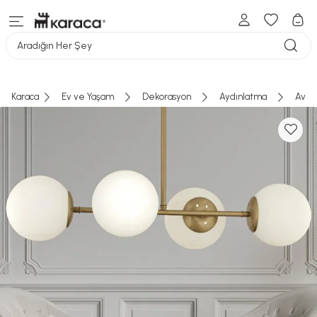
Aradığın Her Şey
Karaca
Ev ve Yaşam
Dekorasyon
Aydınlatma
Aviz