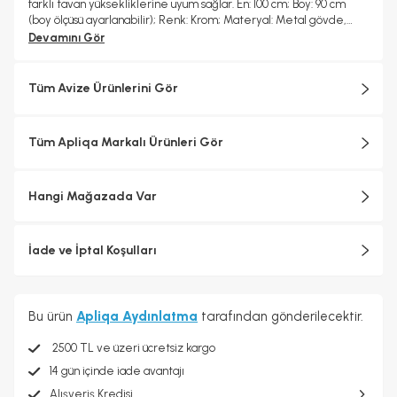
farklı tavan yüksekliklerine uyum sağlar. En: 100 cm; Boy: 90 cm
(boy ölçüsü ayarlanabilir); Renk: Krom; Materyal: Metal gövde,
damla kristal cam detaylı; Taş Sayısı: 100 adet kristal taş; Duy Tipi:
Devamını Gör
G9; Ampul Girişi: 10 adet; Ampuller: Dahil değildir; Garanti: 2 yıl
Tüm Avize Ürünlerini Gör
Tüm Apliqa Markalı Ürünleri Gör
Hangi Mağazada Var
İade ve İptal Koşulları
Bu ürün
Apliqa Aydınlatma
tarafından gönderilecektir.
2500 TL ve üzeri ücretsiz kargo
14 gün içinde iade avantajı
Alışveriş Kredisi