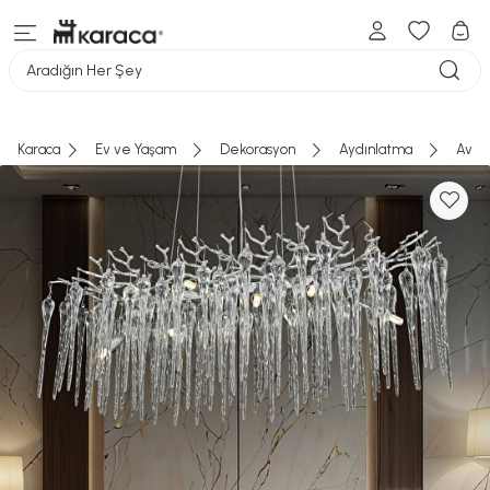
Aradığın Her Şey
Karaca
Ev ve Yaşam
Dekorasyon
Aydınlatma
Aviz