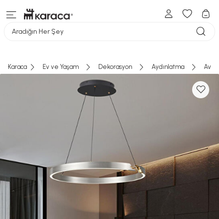
Aradığın Her Şey
Karaca
Ev ve Yaşam
Dekorasyon
Aydınlatma
Aviz