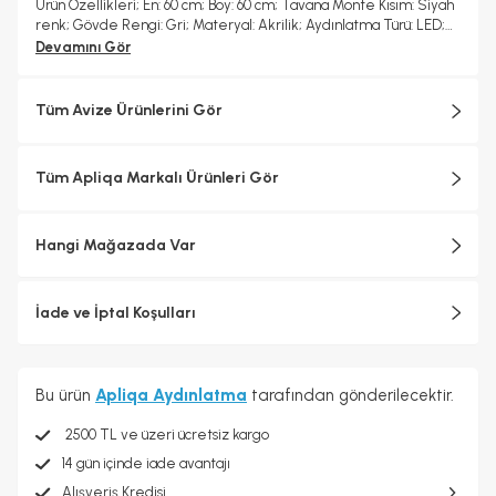
Ürün Özellikleri; En: 60 cm; Boy: 60 cm; Tavana Monte Kısım: Siyah
renk; Gövde Rengi: Gri; Materyal: Akrilik; Aydınlatma Türü: LED;
Kumanda: Var
Devamını Gör
Tüm Avize Ürünlerini Gör
Tüm Apliqa Markalı Ürünleri Gör
Hangi Mağazada Var
İade ve İptal Koşulları
Bu ürün
Apliqa Aydınlatma
tarafından gönderilecektir.
2500 TL ve üzeri ücretsiz kargo
14 gün içinde iade avantajı
Alışveriş Kredisi