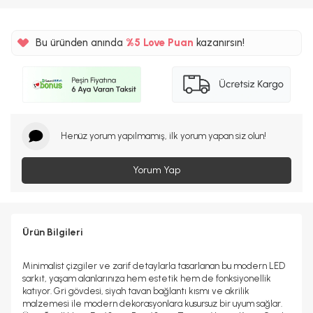
Bu üründen anında
%5
Love Puan
kazanırsın!
1348TL
%5
Henüz yorum yapılmamış, ilk yorum yapan siz olun!
Yorum Yap
Ürün Bilgileri
Minimalist çizgiler ve zarif detaylarla tasarlanan bu modern LED
sarkıt, yaşam alanlarınıza hem estetik hem de fonksiyonellik
katıyor. Gri gövdesi, siyah tavan bağlantı kısmı ve akrilik
malzemesi ile modern dekorasyonlara kusursuz bir uyum sağlar.