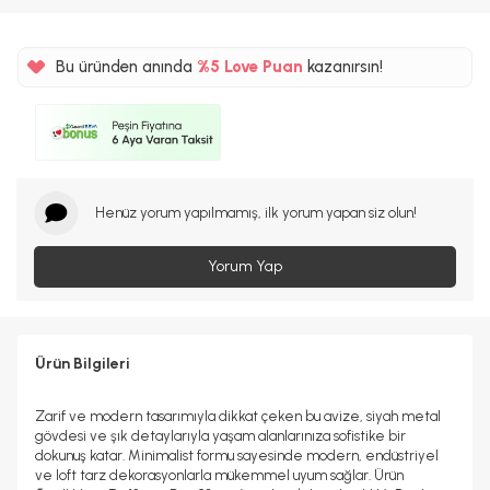
Bu üründen anında
%5
Love Puan
kazanırsın!
50TL
%5
Henüz yorum yapılmamış, ilk yorum yapan siz olun!
Yorum Yap
Ürün Bilgileri
Zarif ve modern tasarımıyla dikkat çeken bu avize, siyah metal
gövdesi ve şık detaylarıyla yaşam alanlarınıza sofistike bir
dokunuş katar. Minimalist formu sayesinde modern, endüstriyel
ve loft tarz dekorasyonlarla mükemmel uyum sağlar. Ürün