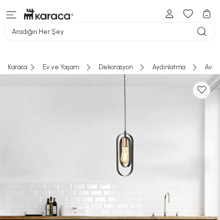
Aradığın Her Şey
Karaca
Ev ve Yaşam
Dekorasyon
Aydınlatma
Aviz