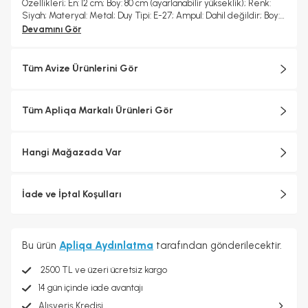
Özellikleri; En: 12 cm; Boy: 80 cm (ayarlanabilir yükseklik); Renk:
Siyah; Materyal: Metal; Duy Tipi: E-27; Ampul: Dahil değildir; Boy:
Ayarlanabilir; Garanti: 2 yıl
Devamını Gör
Tüm Avize Ürünlerini Gör
Tüm Apliqa Markalı Ürünleri Gör
Hangi Mağazada Var
İade ve İptal Koşulları
Bu ürün
Apliqa Aydınlatma
tarafından gönderilecektir.
2500 TL ve üzeri ücretsiz kargo
14 gün içinde iade avantajı
Alışveriş Kredisi