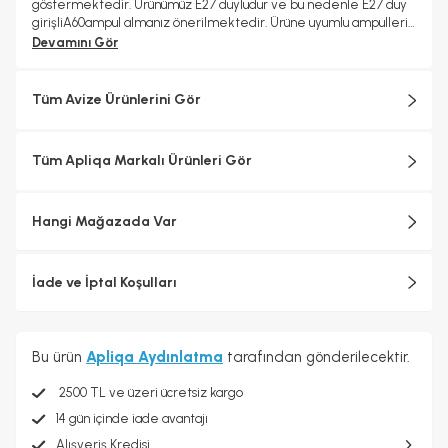
göstermektedir. Ürünümüz E27 duyludur ve bu nedenle E27 duy
girişliA60ampul almanız önerilmektedir. Ürüne uyumlu ampulleri;
arama bölümüne "Apliqa A60 Ampul" yazarak tarafımızdan
Devamını Gör
temin edebilirsiniz Bu modelimizde 1 adet ampul yeri mevcuttur
ve 6 watt ampul kullanımıyla ortalama 6 m2 alanı etkili bir şekilde
aydınlatabilirsiniz. Ürünlerimiz, kuruluma hazır demonte olarak
Tüm Avize Ürünlerini Gör
gönderilmektedir. Montaj için gerekli olan vida ve dübel
gönderimi sağlanmamaktadır. Ürünümüzü nemli bir bez
yardımıyla temizliğini yapabilirsiniz. Kimyasal temizlik
Tüm Apliqa Markalı Ürünleri Gör
ürünlerinden kaçınılması ürünün ömrünü uzatır. Ürünümüz 2 yıl
garanti kapsamındadır. Taşıma esnasında oluşabilecek hasarlara
karşı yedek parça temin edilir.
Hangi Mağazada Var
İade ve İptal Koşulları
Bu ürün
Apliqa Aydınlatma
tarafından gönderilecektir.
2500 TL ve üzeri ücretsiz kargo
14 gün içinde iade avantajı
Alışveriş Kredisi