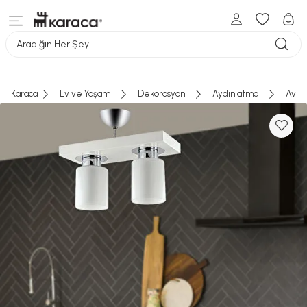
Aradığın Her Şey
Karaca
Ev ve Yaşam
Dekorasyon
Aydınlatma
Aviz