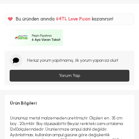
%5
64TL
Bu üründen anında
Love Puan
kazanırsın!
%5
Henüz yorum yapılmamış, ilk yorum yapan siz olun!
Yorum Yap
Ürün Bilgileri
Ürünümüz metal malzemeden üretilmiştir. Ölçüleri en ; 35 cm
boy ; 20cm'dir. Boy ölçüsüsabittir.Beyaz renkteki camı,ortalama
12x10ölçülerindedir. Ürünlerimize ampul dahil değildir.
Aydınlatması, kullanılan ampul gücüne göre değişkenlik