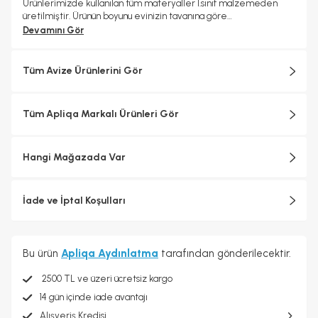
Ürünlerimizde kullanılan tüm materyaller 1.sınıf malzemeden
üretilmiştir. Ürünün boyunu evinizin tavanına göre
ayarlayabilirsiniz. 24 ay garanti kapsamındadır.
Devamını Gör
Tüm Avize Ürünlerini Gör
Tüm Apliqa Markalı Ürünleri Gör
Hangi Mağazada Var
İade ve İptal Koşulları
Bu ürün
Apliqa Aydınlatma
tarafından gönderilecektir.
2500 TL ve üzeri ücretsiz kargo
14 gün içinde iade avantajı
Alışveriş Kredisi