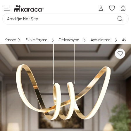
Aradığın Her Şey
Karaca
Ev ve Yaşam
Dekorasyon
Aydınlatma
Aviz