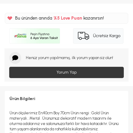
Bu üründen anında
%5
Love Puan
kazanırsın!
265TL
%5
Henüz yorum yapılmamış, ilk yorum yapan siz olun!
Yorum Yap
Ürün Bilgileri
Ürün ölçülerimiz En:40cm Boy:70cm Ürün rengi : Gold Ürün
materyali ; Metal . Ürünümüz dekoratif modern tasarımı ile
oturma odalarınız ve salonunuza farklı bir hava katacaktır. Ürünü
tüm yaşam alanlarında da rahatlıkla kullanabilirsiniz.