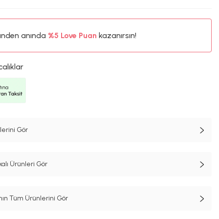
ünden anında
%5
Love Puan
kazanırsın!
51TL
%5
calıklar
erini Gör
alı Ürünleri Gör
n Tüm Ürünlerini Gör