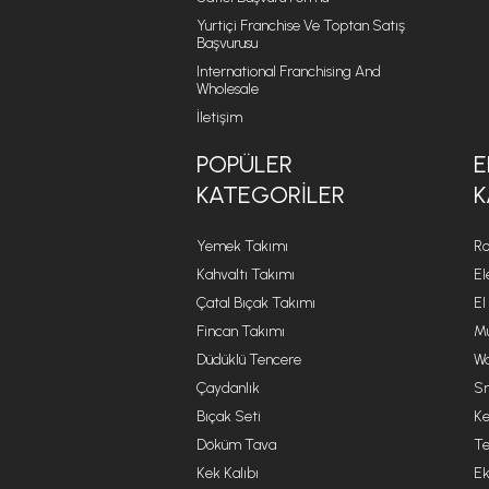
Yurtiçi Franchise Ve Toptan Satış
Başvurusu
International Franchising And
Wholesale
İletişim
POPÜLER
E
KATEGORILER
K
Yemek Takımı
Ro
Kahvaltı Takımı
El
Çatal Bıçak Takımı
El
Fincan Takımı
Mu
Düdüklü Tencere
Wa
Çaydanlık
Sm
Bıçak Seti
Ke
Döküm Tava
Te
Kek Kalıbı
Ek