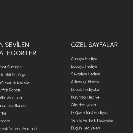
N SEVILEN
ÖZEL SAYFALAR
ATEGORILER
Anneye Hediye
Babaya Hediye
bot Süpürge
Sevgiliye Hediye
ektrikli Süpürge
Arkadaşa Hediye
 Mikseri & Blender
Bebek Hediyeleri
tfak Robotu
Kurumsal Hediye
ffle Makinesi
Ofis Hediyeleri
oothie Blender
Doğum Günü Hediyesi
ttle
Yeni Iş Ve Terfi Hediyeleri
ncere
Düğün Hediyeleri
mek Yapma Makinesi