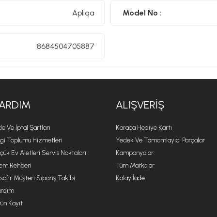
Apliqa
Model No :
8684504705887
ARDIM
ALIŞVERIŞ
de Ve İptal Şartları
Karaca Hediye Kartı
lgi Toplumu Hizmetleri
Yedek Ve Tamamlayıcı Parçalar
çük Ev Aletleri Servis Noktaları
Kampanyalar
lem Rehberi
Tüm Markalar
safir Müşteri Sipariş Takibi
Kolay İade
rdım
ün Kayıt