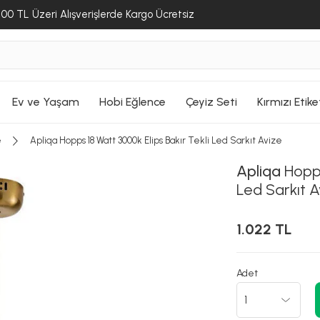
00 TL Üzeri Alışverişlerde Kargo Ücretsiz
Ev ve Yaşam
Hobi Eğlence
Çeyiz Seti
Kırmızı Etike
e
Apliqa Hopps 18 Watt 3000k Elips Bakır Tekli Led Sarkıt Avize
Apliqa
Hopps
Led Sarkıt A
1.022 TL
Adet