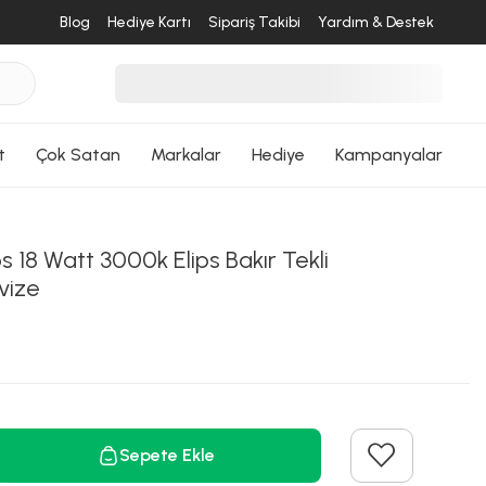
Blog
Hediye Kartı
Sipariş Takibi
Yardım & Destek
t
Çok Satan
Markalar
Hediye
Kampanyalar
 18 Watt 3000k Elips Bakır Tekli
vize
Sepete Ekle