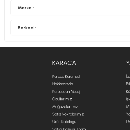
Marka :
Barkod :
KARACA
Y
Karaca Kurumsal
İa
Hakkımızda
Bi
Kurucudan Mesaj
Kü
Ödüllerimiz
İş
Mağazalarımız
Mi
Satış Noktalarımız
Ya
Ürün Katalogu
Ür
Satıcı Başvuru Formu