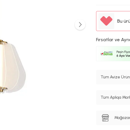
Bu ür
Fırsatlar ve Ayrı
Tüm Avize Ürünl
Tüm Apliqa Mark
Mağazanı