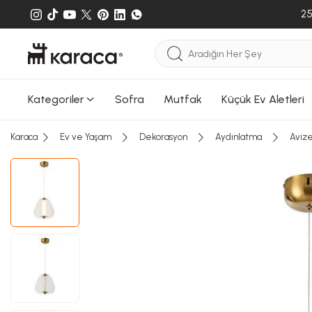
25
Kategoriler
Sofra
Mutfak
Küçük Ev Aletleri
Karaca
Ev ve Yaşam
Dekorasyon
Aydınlatma
Aviz