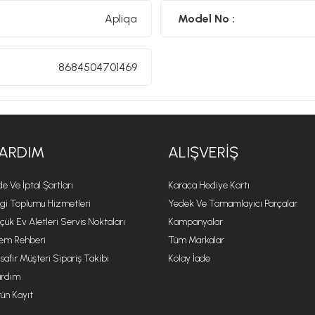
Apliqa
Model No :
8684504701469
ARDIM
ALIŞVERIŞ
de Ve İptal Şartları
Karaca Hediye Kartı
lgi Toplumu Hizmetleri
Yedek Ve Tamamlayıcı Parçalar
çük Ev Aletleri Servis Noktaları
Kampanyalar
lem Rehberi
Tüm Markalar
safir Müşteri Sipariş Takibi
Kolay İade
rdım
ün Kayıt