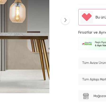
Bu ür
Fırsatlar ve Ayrı
Tüm Avize Ürünl
Tüm Apliqa Mark
Mağazanı