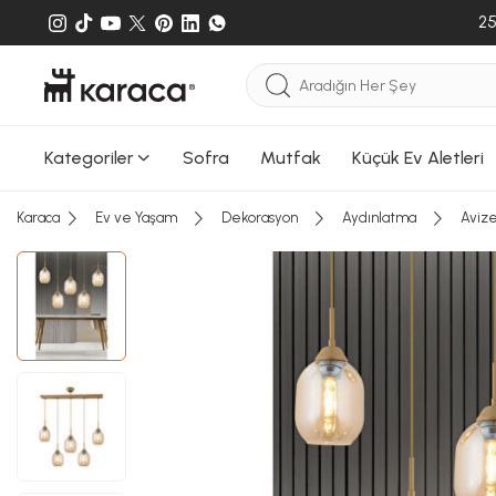
25
Kategoriler
Sofra
Mutfak
Küçük Ev Aletleri
Karaca
Ev ve Yaşam
Dekorasyon
Aydınlatma
Aviz