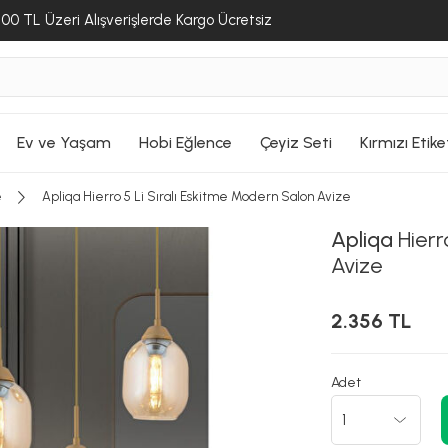
00 TL Üzeri Alışverişlerde Kargo Ücretsiz
Ev ve Yaşam
Hobi Eğlence
Çeyiz Seti
Kırmızı Etike
e
Apliqa Hierro 5 Li Sıralı Eskitme Modern Salon Avize
Apliqa
Hierr
Avize
2.356 TL
Adet