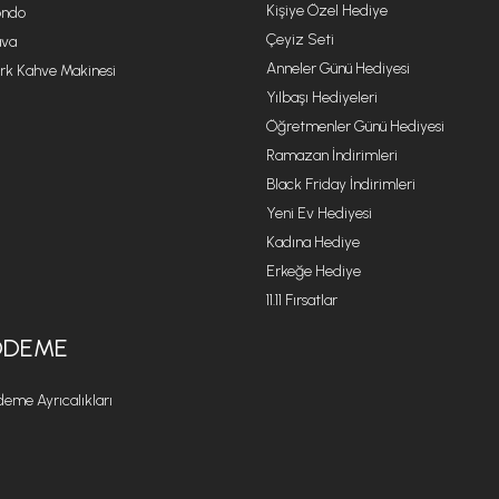
Kişiye Özel Hediye
ondo
Çeyiz Seti
va
Anneler Günü Hediyesi
rk Kahve Makinesi
Yılbaşı Hediyeleri
Öğretmenler Günü Hediyesi
Ramazan İndirimleri
Black Friday İndirimleri
Yeni Ev Hediyesi
Kadına Hediye
Erkeğe Hediye
11.11 Fırsatlar
ÖDEME
eme Ayrıcalıkları