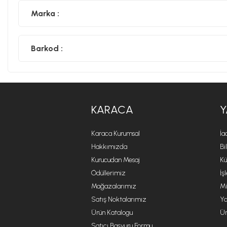
Marka :
Barkod :
KARACA
Y
Karaca Kurumsal
İa
Hakkımızda
Bi
Kurucudan Mesaj
Kü
Ödüllerimiz
İş
Mağazalarımız
Mi
Satış Noktalarımız
Ya
Ürün Katalogu
Ür
Satıcı Başvuru Formu