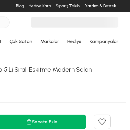
Blog
Hediye Kartı
Sipariş Takibi
Yardım & Destek
t
Çok Satan
Markalar
Hediye
Kampanyalar
o 5 Li Sıralı Eskitme Modern Salon
Sepete Ekle