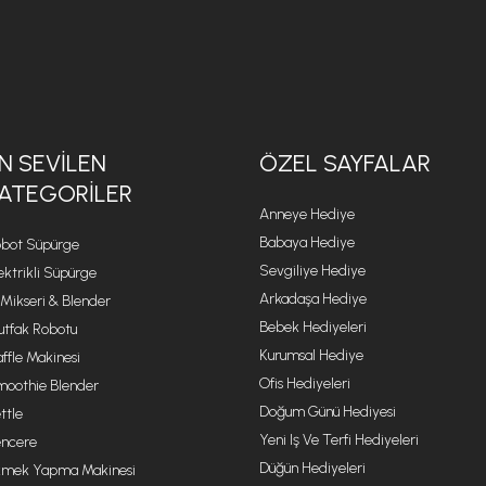
N SEVILEN
ÖZEL SAYFALAR
ATEGORILER
Anneye Hediye
Babaya Hediye
bot Süpürge
Sevgiliye Hediye
ektrikli Süpürge
Arkadaşa Hediye
 Mikseri & Blender
Bebek Hediyeleri
tfak Robotu
Kurumsal Hediye
ffle Makinesi
Ofis Hediyeleri
oothie Blender
Doğum Günü Hediyesi
ttle
Yeni Iş Ve Terfi Hediyeleri
ncere
Düğün Hediyeleri
mek Yapma Makinesi