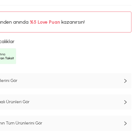
ünden anında
%5
Love Puan
kazanırsın!
118TL
%5
calıklar
erini Gör
alı Ürünleri Gör
n Tüm Ürünlerini Gör