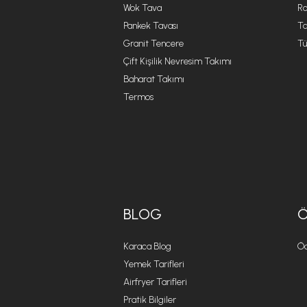
Wok Tava
R
Pankek Tavası
Ta
Granit Tencere
Tü
Çift Kişilik Nevresim Takımı
Baharat Takımı
Termos
BLOG
Karaca Blog
Öd
Yemek Tarifleri
Airfryer Tarifleri
Pratik Bilgiler