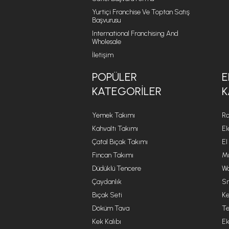
Yurtiçi Franchise Ve Toptan Satış
Başvurusu
International Franchising And
Wholesale
İletişim
POPÜLER
E
KATEGORILER
K
Yemek Takımı
Ro
Kahvaltı Takımı
El
Çatal Bıçak Takımı
El
Fincan Takımı
Mu
Düdüklü Tencere
Wa
Çaydanlık
Sm
Bıçak Seti
Ke
Döküm Tava
Te
Kek Kalıbı
Ek