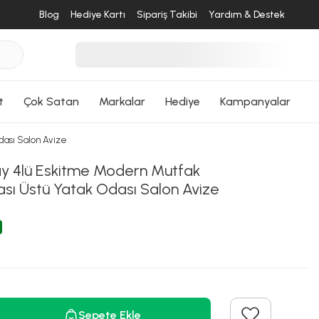
Blog
Hediye Kartı
Sipariş Takibi
Yardım & Destek
t
Çok Satan
Markalar
Hediye
Kampanyalar
dası Salon Avize
 4lü Eskitme Modern Mutfak
ı Üstü Yatak Odası Salon Avize
Sepete Ekle