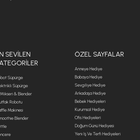
N SEVILEN
ÖZEL SAYFALAR
ATEGORILER
Anneye Hediye
Babaya Hediye
bot Süpürge
Sevgiliye Hediye
ektrikli Süpürge
Arkadaşa Hediye
 Mikseri & Blender
Bebek Hediyeleri
tfak Robotu
Kurumsal Hediye
ffle Makinesi
Ofis Hediyeleri
oothie Blender
Doğum Günü Hediyesi
ttle
Yeni Iş Ve Terfi Hediyeleri
ncere