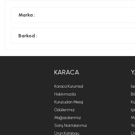
Marka :
Barkod :
KARACA
Y
Karaca Kurumsal
İa
Hakkımızda
Bi
Kurucudan Mesaj
Kü
Ödüllerimiz
İş
Mağazalarımız
Mi
Satış Noktalarımız
Ya
Ürün Katalogu
Ür