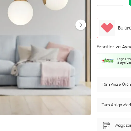
Bu ür
Fırsatlar ve Ayrı
Tüm Avize Ürünl
Tüm Apliqa Mark
Mağazanı