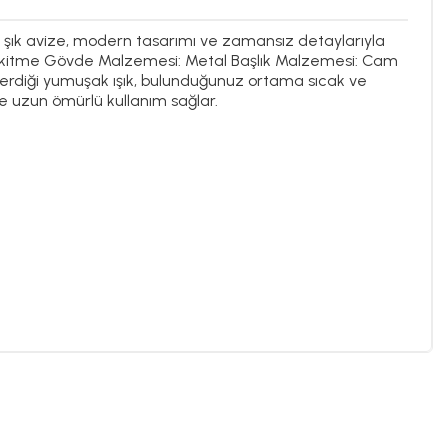
bu şık avize, modern tasarımı ve zamansız detaylarıyla
: Eskitme Gövde Malzemesi: Metal Başlık Malzemesi: Cam
 verdiği yumuşak ışık, bulunduğunuz ortama sıcak ve
e uzun ömürlü kullanım sağlar.