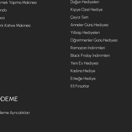
Düğün Hediyeleri
mek Yapma Makinesi
Kişiye Özel Hediye
ondo
Çeyiz Seti
va
Anneler Günü Hediyesi
rk Kahve Makinesi
Yılbaşı Hediyeleri
Öğretmenler Günü Hediyesi
Ramazan İndirimleri
Black Friday İndirimleri
Yeni Ev Hediyesi
Kadına Hediye
Erkeğe Hediye
11.11 Fırsatlar
ÖDEME
eme Ayrıcalıkları