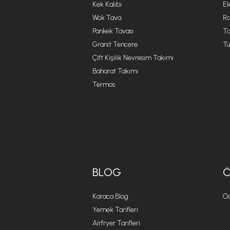
Kek Kalıbı
Ek
Wok Tava
R
Pankek Tavası
Ta
Granit Tencere
Tü
Çift Kişilik Nevresim Takımı
Baharat Takımı
Termos
BLOG
Karaca Blog
Öd
Yemek Tarifleri
Airfryer Tarifleri