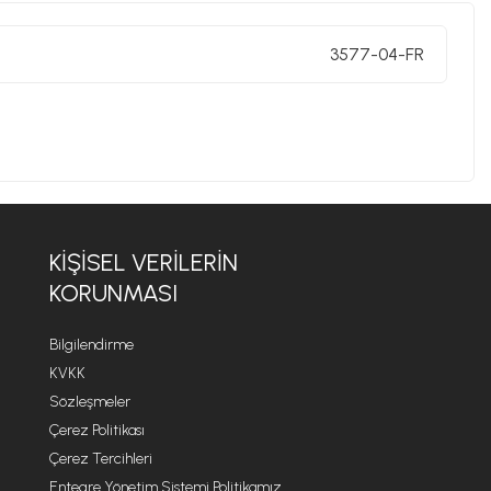
3577-04-FR
KIŞISEL VERILERIN
KORUNMASI
Bilgilendirme
KVKK
Sözleşmeler
Çerez Politikası
Çerez Tercihleri
Entegre Yönetim Sistemi Politikamız