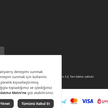
) ile üretilmiştir.
Karaca.com © 2026 - Karaca Züccaciye A.Ş. Tüm hakları saklıdır.