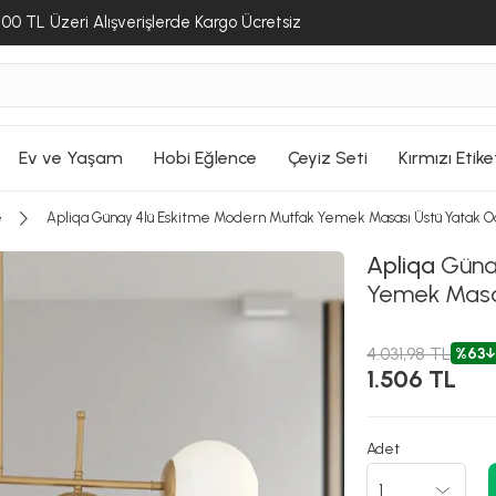
00 TL Üzeri Alışverişlerde Kargo Ücretsiz
Ev ve Yaşam
Hobi Eğlence
Çeyiz Seti
Kırmızı Etike
e
Apliqa Günay 4lü Eskitme Modern Mutfak Yemek Masası Üstü Yatak O
Apliqa
Günay
Yemek Masas
4.031,98 TL
%63
1.506 TL
Adet