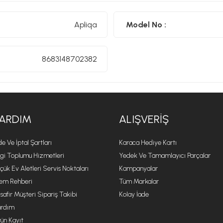
Apliqa
Model No :
8683148702382
ARDIM
ALIŞVERIŞ
de Ve İptal Şartları
Karaca Hediye Kartı
lgi Toplumu Hizmetleri
Yedek Ve Tamamlayıcı Parçalar
çük Ev Aletleri Servis Noktaları
Kampanyalar
lem Rehberi
Tüm Markalar
safir Müşteri Sipariş Takibi
Kolay İade
rdım
ün Kayıt