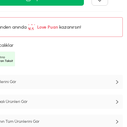
ünden anında
%5
Love Puan
kazanırsın!
75TL
%5
calıklar
erini Gör
alı Ürünleri Gör
n Tüm Ürünlerini Gör