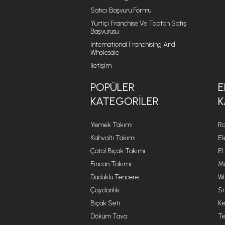
Satıcı Başvuru Formu
Yurtiçi Franchise Ve Toptan Satış
Başvurusu
International Franchising And
Wholesale
İletişim
POPÜLER
E
KATEGORILER
K
Yemek Takımı
Ro
Kahvaltı Takımı
El
Çatal Bıçak Takımı
El
Fincan Takımı
Mu
Düdüklü Tencere
Wa
Çaydanlık
Sm
Bıçak Seti
Ke
Döküm Tava
Te