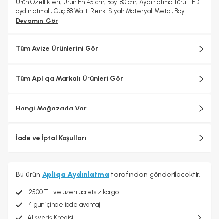
Ürün Özellikleri; Ürün En: 45 cm; Boy: 80 cm; Aydınlatma Türü: LED
aydınlatmalı; Güç: 88 Watt; Renk: Siyah Materyal: Metal; Boy
Ölçüsü: Sabit; Kumanda: Yok; Garanti: 2 Yıl
Devamını Gör
Tüm Avize Ürünlerini Gör
Tüm Apliqa Markalı Ürünleri Gör
Hangi Mağazada Var
İade ve İptal Koşulları
Bu ürün
Apliqa Aydınlatma
tarafından gönderilecektir.
2500 TL ve üzeri ücretsiz kargo
14 gün içinde iade avantajı
Alışveriş Kredisi