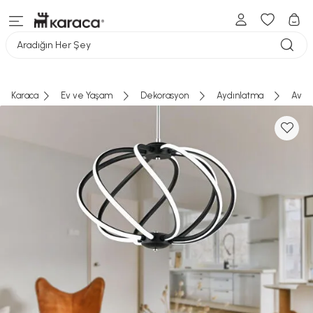
Aradığın Her Şey
Karaca
Ev ve Yaşam
Dekorasyon
Aydınlatma
Aviz