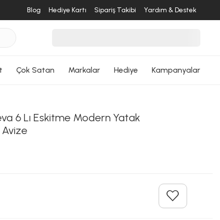
Blog
Hediye Kartı
Sipariş Takibi
Yardım & Destek
t
Çok Satan
Markalar
Hediye
Kampanyalar
a 6 Lı Eskitme Modern Yatak
 Avize