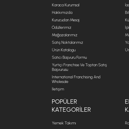
Karaca Kurumsal
İa
Hakkımızda
Bi
Kurucudan Mesaj
Kü
Ödüllerimiz
İş
Mağazalarımız
Mi
Satış Noktalarımız
Ya
Ürün Katalogu
Ür
Satıcı Başvuru Formu
Yurtiçi Franchise Ve Toptan Satış
Başvurusu
International Franchising And
Wholesale
İletişim
POPÜLER
E
KATEGORILER
K
Yemek Takımı
Ro