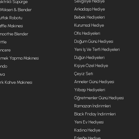
Sevgiliye Hediye
ektrikli Süpürge
Arkadaşa Hediye
 Mikseri & Blender
Bebek Hediyeleri
tfak Robotu
Kurumsal Hediye
ffle Makinesi
Ofis Hediyeleri
oothie Blender
Doğum Günü Hediyesi
ttle
Yeni Iş Ve Terfi Hediyeleri
ncere
Düğün Hediyeleri
mek Yapma Makinesi
Kişiye Özel Hediye
ondo
Çeyiz Seti
va
Anneler Günü Hediyesi
rk Kahve Makinesi
Yılbaşı Hediyeleri
Öğretmenler Günü Hediyesi
Ramazan İndirimleri
Black Friday İndirimleri
Yeni Ev Hediyesi
Kadına Hediye
Erkeğe Hediye