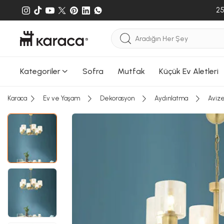
25
Kategoriler
Sofra
Mutfak
Küçük Ev Aletleri
Karaca
Ev ve Yaşam
Dekorasyon
Aydınlatma
Aviz