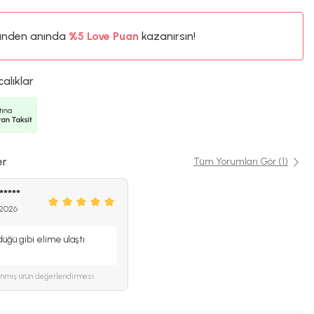
%5
ünden anında
Love Puan
kazanırsın!
124TL
%5
calıklar
er
Tüm Yorumları Gör (1)
*****
 2026
üğü gibi elime ulaştı
ınmış ürün değerlendirmesi.