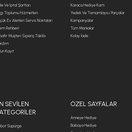
de Ve İptal Şartları
Karaca Hediye Kartı
lgi Toplumu Hizmetleri
Yedek Ve Tamamlayıcı Parçalar
çük Ev Aletleri Servis Noktaları
Kampanyalar
lem Rehberi
Tüm Markalar
safir Müşteri Sipariş Takibi
Kolay İade
rdım
ün Kayıt
N SEVILEN
ÖZEL SAYFALAR
ATEGORILER
Anneye Hediye
Babaya Hediye
bot Süpürge