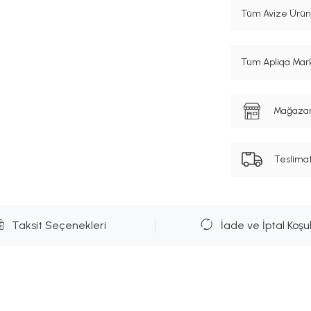
Tüm Avize Ürünl
Tüm Apliqa Mark
Mağazanı
Teslima
Taksit Seçenekleri
İade ve İptal Koşul