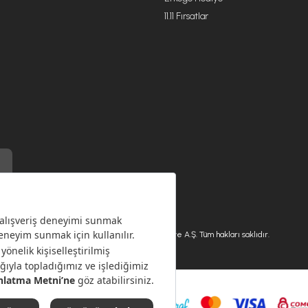
11.11 Fırsatlar
) ile üretilmiştir.
Karaca.com © 2026 - Karaca Züccaciye A.Ş. Tüm hakları saklıdır.