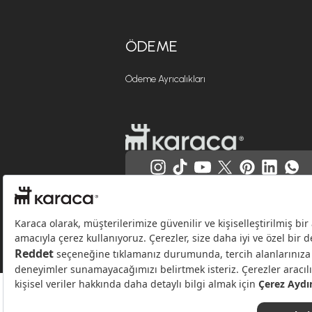
ÖDEME
Ödeme Ayrıcalıkları
Websitesinde kullanılan bazı görseller yapay zekâ (AI