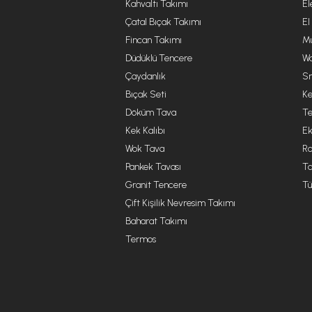
Kahvaltı Takımı
El
Çatal Bıçak Takımı
El
Fincan Takımı
Mu
Düdüklü Tencere
Wa
Çaydanlık
Sm
Bıçak Seti
Ke
Döküm Tava
Te
Kek Kalıbı
Ek
Wok Tava
R
Pankek Tavası
Ta
Granit Tencere
Tü
Çift Kişilik Nevresim Takımı
Baharat Takımı
Termos