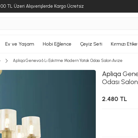
00 TL Üzeri Alışverişlerde Kargo Ücretsiz
Ev ve Yaşam
Hobi Eğlence
Çeyiz Seti
Kırmızı Etike
e
Apliqa Geneva 6 Lı Eskitme Modern Yatak Odası Salon Avize
Apliqa
Genev
Odası Salon
2.480 TL