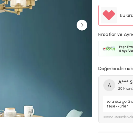
Bu ür
Fırsatlar ve Ayrı
Değerlendirmel
A**** S
A
20 Nisan
sorunsuz göründ
teşekkürler
Karaca
üzerinden al