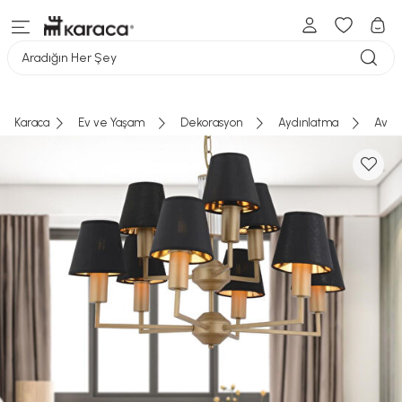
Aradığın Her Şey
Karaca
Ev ve Yaşam
Dekorasyon
Aydınlatma
Aviz