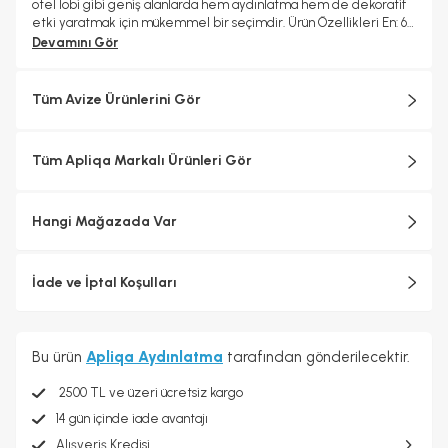
otel lobi gibi geniş alanlarda hem aydınlatma hem de dekoratif
etki yaratmak için mükemmel bir seçimdir. Ürün Özellikleri En: 60
cm Boy: 96 cm (boy ayarlanabilir) Materyal: Metal gövde Renk:
Devamını Gör
Eskitme gövde, siyah kumaş başlıklar Başlık Malzemesi: Kumaş
Duy Tipi: E-27 Ampul: 9 adet ampul girişi (ampuller dahil değildir)
Garanti: 2 yıl
Tüm Avize Ürünlerini Gör
Tüm Apliqa Markalı Ürünleri Gör
Hangi Mağazada Var
İade ve İptal Koşulları
Bu ürün
Apliqa Aydınlatma
tarafından gönderilecektir.
2500 TL ve üzeri ücretsiz kargo
14 gün içinde iade avantajı
Alışveriş Kredisi