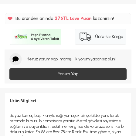
%5
276TL
Bu üründen anında
Love Puan
kazanırsın!
%5
Henüz yorum yapılmamış, ilk yorum yapan siz olun!
Yorum Yap
Ürün Bilgileri
Beyaz kumaş başlıklarıyla ışığı yumuşak bir şekilde yansıtarak
ortamda huzurlu bir ambiyans yaratır. Metal gövdesi sayesinde
sağlam ve dayanıklıdır, eskitme rengi ise dekorunuza sofistike bir
dokunuş katar. En: 55 cm Boy: 78 cm Renk: Eskitme gövde, siyah