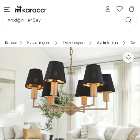
Aradığın Her Şey
Karaca
Ev ve Yaşam
Dekorasyon
Aydınlatma
Aviz