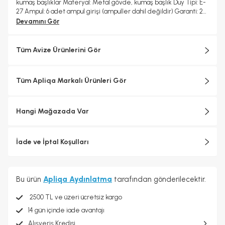
kumaş başlıklar Materyal: Metal gövde, kumaş başlık Duy Tipi: E-
27 Ampul: 6 adet ampul girişi (ampuller dahil değildir) Garanti: 2
yıl
Devamını Gör
Tüm Avize Ürünlerini Gör
Tüm Apliqa Markalı Ürünleri Gör
Hangi Mağazada Var
İade ve İptal Koşulları
Bu ürün
Apliqa Aydınlatma
tarafından gönderilecektir.
2500 TL ve üzeri ücretsiz kargo
14 gün içinde iade avantajı
Alışveriş Kredisi