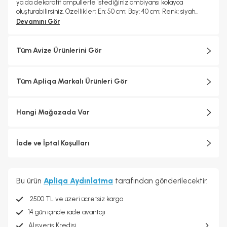
ya da dekoratif ampullerle istediğiniz ambiyansı kolayca
oluşturabilirsiniz. Özellikler; En: 50 cm; Boy: 40 cm; Renk: siyah
Materyal: Metal; Duy Tipi: E-27; Ampuller: Dahil değildir; Boy:
Devamını Gör
Sabit; Kurulum: Demonte gönderilir, kolay montaj; Garanti: 2 yıl
Tüm Avize Ürünlerini Gör
Tüm Apliqa Markalı Ürünleri Gör
Hangi Mağazada Var
İade ve İptal Koşulları
Bu ürün
Apliqa Aydınlatma
tarafından gönderilecektir.
2500 TL ve üzeri ücretsiz kargo
14 gün içinde iade avantajı
Alışveriş Kredisi