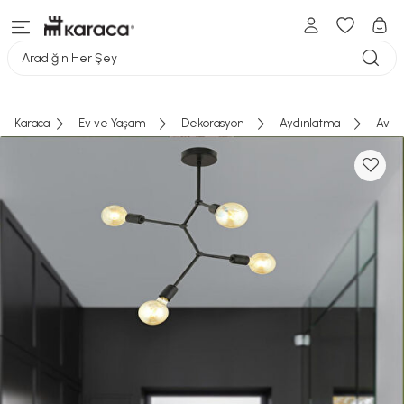
Aradığın Her Şey
Karaca
Ev ve Yaşam
Dekorasyon
Aydınlatma
Aviz