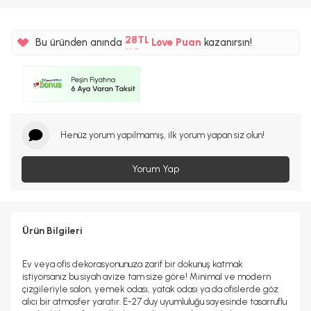
%5
28TL
Bu üründen anında
Love Puan
kazanırsın!
%5
Henüz yorum yapılmamış, ilk yorum yapan siz olun!
Yorum Yap
Ürün Bilgileri
Ev veya ofis dekorasyonunuza zarif bir dokunuş katmak
istiyorsanız bu siyah avize tam size göre! Minimal ve modern
çizgileriyle salon, yemek odası, yatak odası ya da ofislerde göz
alıcı bir atmosfer yaratır. E-27 duy uyumluluğu sayesinde tasarruflu