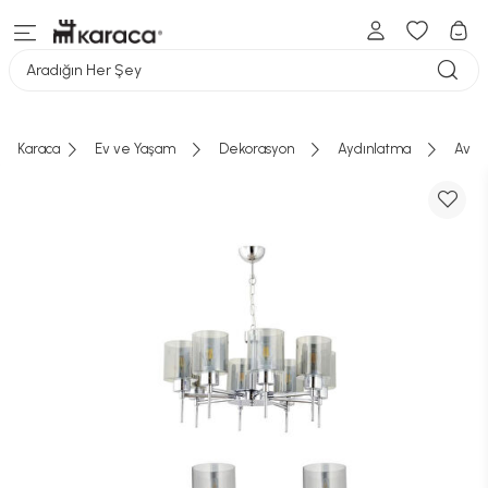
Aradığın Her Şey
Karaca
Ev ve Yaşam
Dekorasyon
Aydınlatma
Aviz