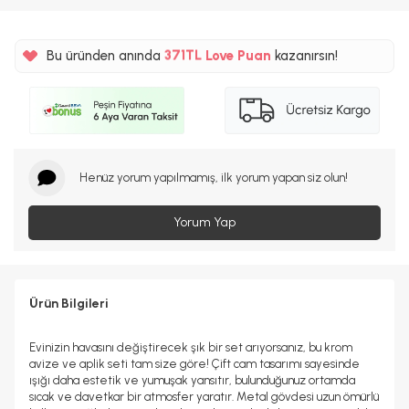
%5
Bu üründen anında
371TL
Love Puan
kazanırsın!
%5
Henüz yorum yapılmamış, ilk yorum yapan siz olun!
Yorum Yap
Ürün Bilgileri
Evinizin havasını değiştirecek şık bir set arıyorsanız, bu krom
avize ve aplik seti tam size göre! Çift cam tasarımı sayesinde
ışığı daha estetik ve yumuşak yansıtır, bulunduğunuz ortamda
sıcak ve davetkar bir atmosfer yaratır. Metal gövdesi uzun ömürlü