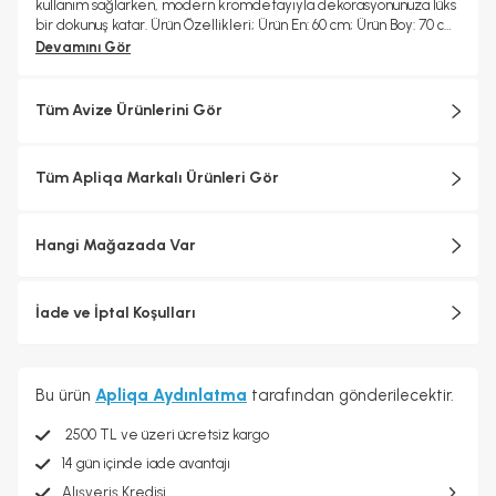
kullanım sağlarken, modern kromdetayıyla dekorasyonunuza lüks
bir dokunuş katar. Ürün Özellikleri; Ürün En: 60 cm; Ürün Boy: 70 cm
(Avize boyu ayarlanabilir, aplikler sabittir); Renk: Krom Materyal:
Devamını Gör
Metal; Cam: Çift cam ; Duy Tipi: E-27; Ampuller: Dahil değildir;
Satış Şekli: Set (1 adet avize + 2 adet duvar aplik); Garanti: 2 yıl
Tüm Avize Ürünlerini Gör
Tüm Apliqa Markalı Ürünleri Gör
Hangi Mağazada Var
İade ve İptal Koşulları
Bu ürün
Apliqa Aydınlatma
tarafından gönderilecektir.
2500 TL ve üzeri ücretsiz kargo
14 gün içinde iade avantajı
Alışveriş Kredisi