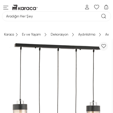
Aradığın Her Şey
Karaca
Ev ve Yaşam
Dekorasyon
Aydınlatma
Aviz