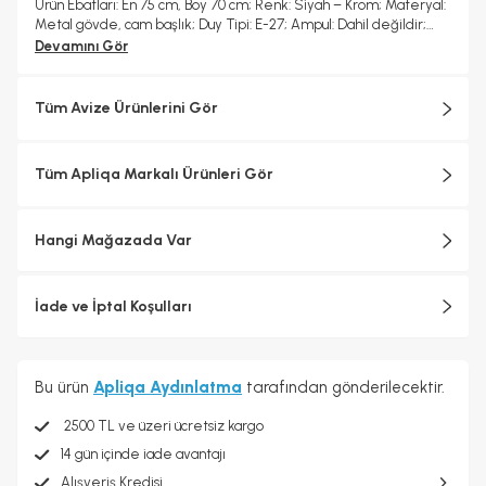
Ürün Ebatları: En 75 cm, Boy 70 cm; Renk: Siyah – Krom; Materyal:
Metal gövde, cam başlık; Duy Tipi: E-27; Ampul: Dahil değildir;
Boy: Ayarlanabilir; Garanti: 2 yıl
Devamını Gör
Tüm Avize Ürünlerini Gör
Tüm Apliqa Markalı Ürünleri Gör
Hangi Mağazada Var
İade ve İptal Koşulları
Bu ürün
Apliqa Aydınlatma
tarafından gönderilecektir.
2500 TL ve üzeri ücretsiz kargo
14 gün içinde iade avantajı
Alışveriş Kredisi