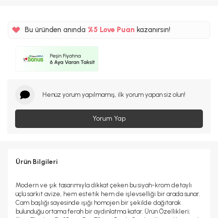
Bu üründen anında
%5
Love Puan
kazanırsın!
120TL
%5
Henüz yorum yapılmamış, ilk yorum yapan siz olun!
Yorum Yap
Ürün Bilgileri
Modern ve şık tasarımıyla dikkat çeken bu siyah-krom detaylı
üçlü sarkıt avize, hem estetik hem de işlevselliği bir arada sunar.
Cam başlığı sayesinde ışığı homojen bir şekilde dağıtarak
bulunduğu ortama ferah bir aydınlatma katar. Ürün Özellikleri;