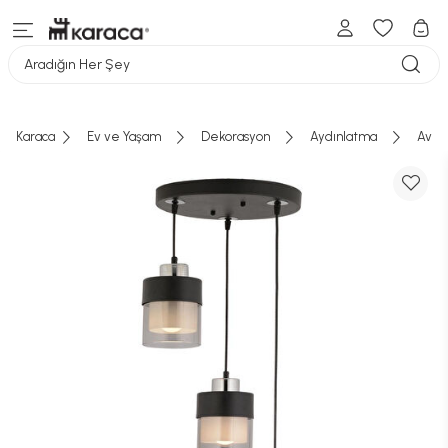
Aradığın Her Şey
Karaca
Ev ve Yaşam
Dekorasyon
Aydınlatma
Aviz