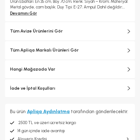
Ürün Ebatları: En 35 cm, Boy 70 cm; Renk: Siyah – Krom; Materyal:
Metal gövde, cam başlık; Duy Tipi: E-27; Ampul: Dahil değildir;
Boy: Ayarlanabilir; Garanti: 2 yıl
Devamını Gör
Tüm Avize Ürünlerini Gör
Tüm Apliqa Markalı Ürünleri Gör
Hangi Mağazada Var
İade ve İptal Koşulları
Bu ürün
Apliqa Aydınlatma
tarafından gönderilecektir.
2500 TL ve üzeri ücretsiz kargo
14 gün içinde iade avantajı
Alışveriş Kredisi