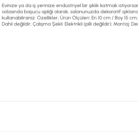
Evinize ya da iş yerinize endüstriyel bir şıklık katmak istiyor
odasında başucu apliği olarak, salonunuzda dekoratif ışıkland
kullanabilirsiniz. Özellikler; Ürün Ölçüleri: En 10 cm / Boy 15 c
Dahil değildir; Çalışma Şekli: Elektrikli (pilli değildir); Montaj: 