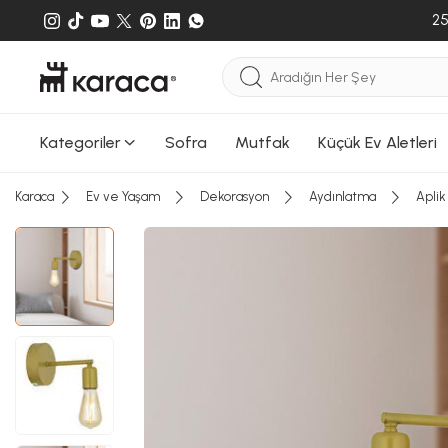
25
Kategoriler
Sofra
Mutfak
Küçük Ev Aletleri
Karaca
Ev ve Yaşam
Dekorasyon
Aydınlatma
Aplik