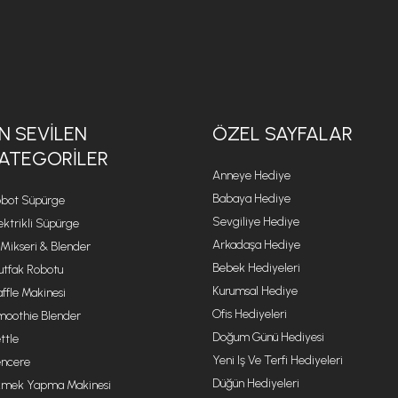
N SEVILEN
ÖZEL SAYFALAR
ATEGORILER
Anneye Hediye
Babaya Hediye
bot Süpürge
Sevgiliye Hediye
ektrikli Süpürge
Arkadaşa Hediye
 Mikseri & Blender
Bebek Hediyeleri
tfak Robotu
Kurumsal Hediye
ffle Makinesi
Ofis Hediyeleri
oothie Blender
Doğum Günü Hediyesi
ttle
Yeni Iş Ve Terfi Hediyeleri
ncere
Düğün Hediyeleri
mek Yapma Makinesi