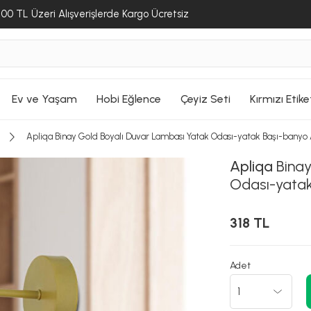
00 TL Üzeri Alışverişlerde Kargo Ücretsiz
Ev ve Yaşam
Hobi Eğlence
Çeyiz Seti
Kırmızı Etike
Apliqa Binay Gold Boyalı Duvar Lambası Yatak Odası-yatak Başı-banyo 
Apliqa
Binay
Odası-yatak
318 TL
Adet