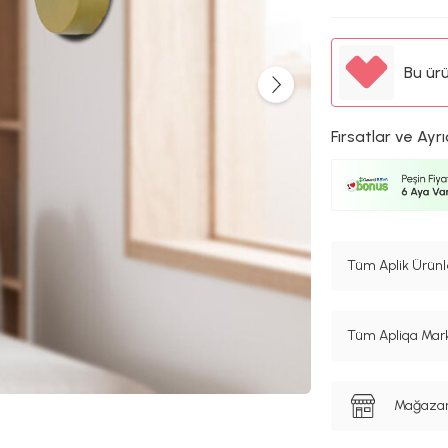
Bu ür
Fırsatlar ve Ayrı
Tüm Aplik Ürünl
Tüm Apliqa Mark
Mağazanı