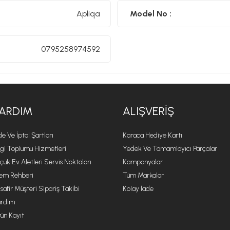
Apliqa
Model No :
0795258974592
ARDIM
ALIŞVERIŞ
de Ve İptal Şartları
Karaca Hediye Kartı
lgi Toplumu Hizmetleri
Yedek Ve Tamamlayıcı Parçalar
çük Ev Aletleri Servis Noktaları
Kampanyalar
lem Rehberi
Tüm Markalar
safir Müşteri Sipariş Takibi
Kolay İade
rdım
ün Kayıt