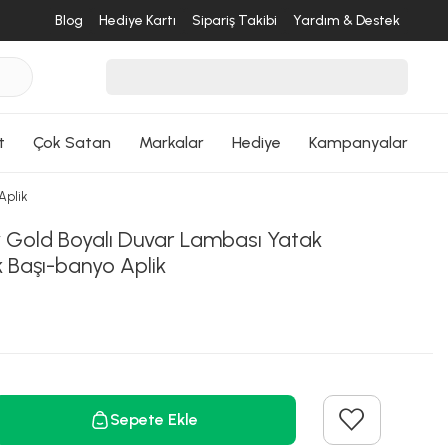
Blog
Hediye Kartı
Sipariş Takibi
Yardım & Destek
t
Çok Satan
Markalar
Hediye
Kampanyalar
Aplik
 Gold Boyalı Duvar Lambası Yatak
 Başı-banyo Aplik
Sepete Ekle