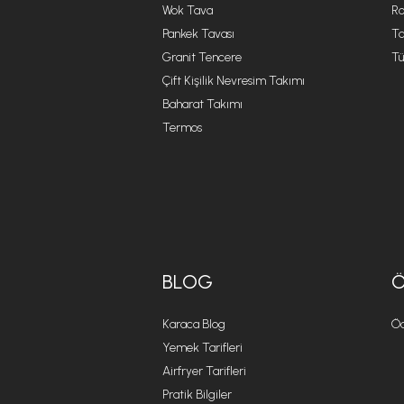
Wok Tava
R
Pankek Tavası
Ta
Granit Tencere
Tü
Çift Kişilik Nevresim Takımı
Baharat Takımı
Termos
BLOG
Karaca Blog
Öd
Yemek Tarifleri
Airfryer Tarifleri
Pratik Bilgiler