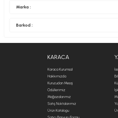
Marka :
Barkod :
KARACA
Y
Karaca Kurumsal
İa
Hakkımızda
Bi
Kurucudan Mesaj
Kü
Ödüllerimiz
İş
Mağazalarımız
Mi
Satış Noktalarımız
Ya
Ürün Katalogu
Ür
Satıcı Başvuru Formu