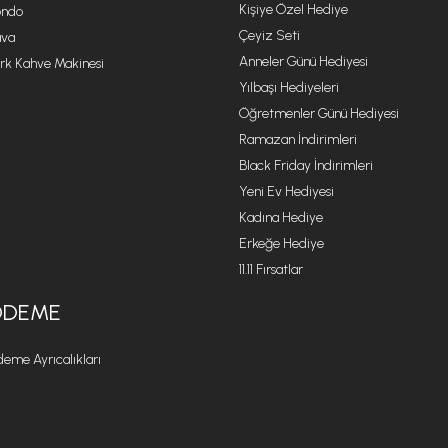
Kişiye Özel Hediye
ondo
Çeyiz Seti
va
Anneler Günü Hediyesi
rk Kahve Makinesi
Yılbaşı Hediyeleri
Öğretmenler Günü Hediyesi
Ramazan İndirimleri
Black Friday İndirimleri
Yeni Ev Hediyesi
Kadına Hediye
Erkeğe Hediye
11.11 Fırsatlar
ÖDEME
eme Ayrıcalıkları