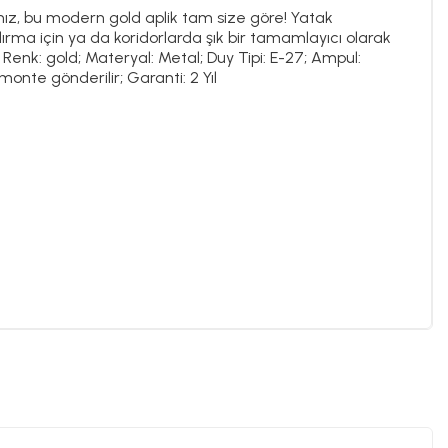
sanız, bu modern gold aplik tam size göre! Yatak
ırma için ya da koridorlarda şık bir tamamlayıcı olarak
m; Renk: gold; Materyal: Metal; Duy Tipi: E-27; Ampul:
Demonte gönderilir; Garanti: 2 Yıl