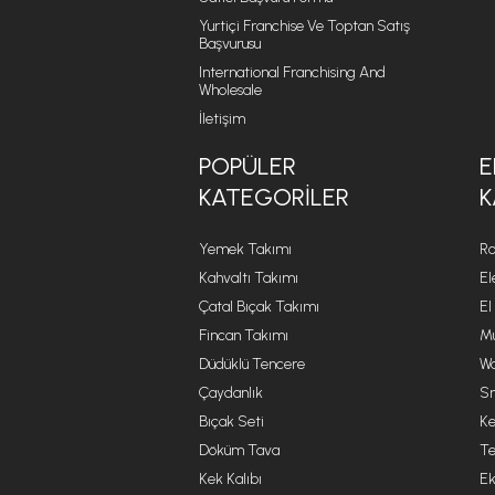
Yurtiçi Franchise Ve Toptan Satış
Başvurusu
International Franchising And
Wholesale
İletişim
POPÜLER
E
KATEGORILER
K
Yemek Takımı
Ro
Kahvaltı Takımı
El
Çatal Bıçak Takımı
El
Fincan Takımı
Mu
Düdüklü Tencere
Wa
Çaydanlık
Sm
Bıçak Seti
Ke
Döküm Tava
Te
Kek Kalıbı
Ek