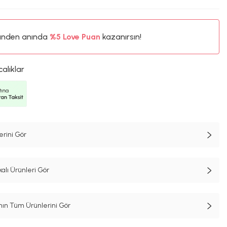
ünden anında
%5
Love Puan
kazanırsın!
16TL
%5
calıklar
erini Gör
alı Ürünleri Gör
n Tüm Ürünlerini Gör