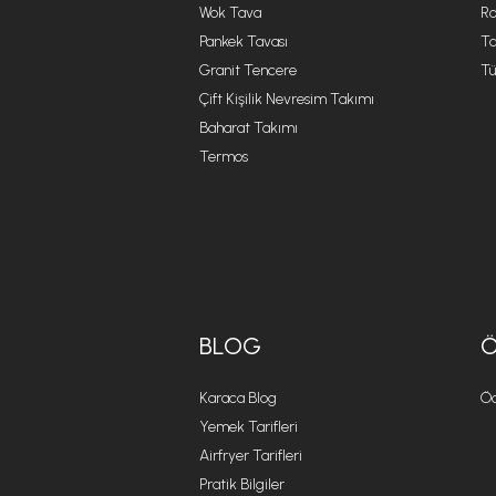
Wok Tava
R
Pankek Tavası
Ta
Granit Tencere
Tü
Çift Kişilik Nevresim Takımı
Baharat Takımı
Termos
BLOG
Karaca Blog
Öd
Yemek Tarifleri
Airfryer Tarifleri
Pratik Bilgiler