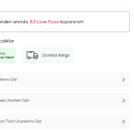
%5
ünden anında
Love Puan
kazanırsın!
251TL
%5
calıklar
erini Gör
alı Ürünleri Gör
n Tüm Ürünlerini Gör