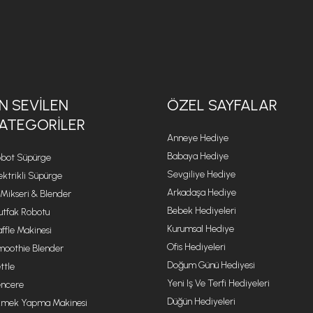
N SEVILEN
ÖZEL SAYFALAR
ATEGORILER
Anneye Hediye
Babaya Hediye
bot Süpürge
Sevgiliye Hediye
ektrikli Süpürge
Arkadaşa Hediye
 Mikseri & Blender
Bebek Hediyeleri
tfak Robotu
Kurumsal Hediye
ffle Makinesi
Ofis Hediyeleri
oothie Blender
Doğum Günü Hediyesi
ttle
Yeni Iş Ve Terfi Hediyeleri
ncere
Düğün Hediyeleri
mek Yapma Makinesi