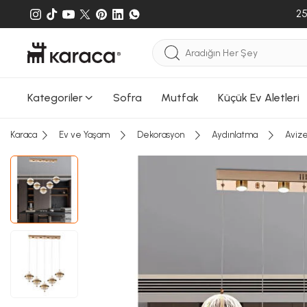
25
Kategoriler
Sofra
Mutfak
Küçük Ev Aletleri
Karaca
Ev ve Yaşam
Dekorasyon
Aydınlatma
Aviz