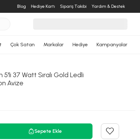
Blog
Hediye Kartı
Sipariş Takibi
Yardım & Destek
t
Çok Satan
Markalar
Hediye
Kampanyalar
 5'li 37 Watt Sıralı Gold Ledli
on Avize
Sepete Ekle