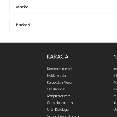
Marka :
Barkod :
KARACA
Y
Karaca Kurumsal
İa
Hakkımızda
Bi
Kurucudan Mesaj
Kü
Ödüllerimiz
İş
Mağazalarımız
Mi
Satış Noktalarımız
Ya
Ürün Katalogu
Ür
Satıcı Başvuru Formu