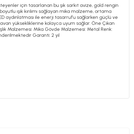
eyenler için tasarlanan bu şık sarkıt avize, gold rengin
 Üç boyutlu ışık kırılımı sağlayan mika malzeme, ortama
D aydınlatması ile enerji tasarrufu sağlarken güçlü ve
 tavan yüksekliklerine kolayca uyum sağlar. Öne Çıkan
 Başlık Malzemesi: Mika Gövde Malzemesi: Metal Renk:
erilmektedir Garanti: 2 yıl