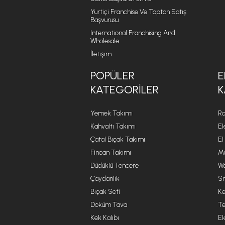
Yurtiçi Franchise Ve Toptan Satış
Başvurusu
International Franchising And
Wholesale
İletişim
POPÜLER
E
KATEGORILER
K
Yemek Takımı
Ro
Kahvaltı Takımı
El
Çatal Bıçak Takımı
El
Fincan Takımı
Mu
Düdüklü Tencere
Wa
Çaydanlık
Sm
Bıçak Seti
Ke
Döküm Tava
Te
Kek Kalıbı
Ek