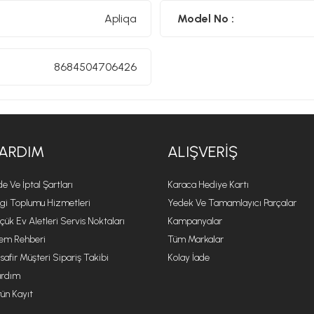
Apliqa
Model No :
8684504706426
ARDIM
ALIŞVERIŞ
de Ve İptal Şartları
Karaca Hediye Kartı
lgi Toplumu Hizmetleri
Yedek Ve Tamamlayıcı Parçalar
çük Ev Aletleri Servis Noktaları
Kampanyalar
lem Rehberi
Tüm Markalar
safir Müşteri Sipariş Takibi
Kolay İade
rdım
ün Kayıt