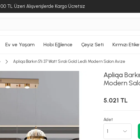
00 TL Üzeri Alışverişlerde Kargo Ücretsiz
Ev ve Yaşam
Hobi Eğlence
Çeyiz Seti
Kırmızı Etike
e
Apliqa Barkın 5'li 37 Watt Sıralı Gold Ledli Modern Salon Avize
Apliqa
Barkın
Modern Sal
5.021 TL
Adet