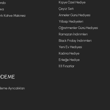
Kişiye Özel Hediye
ondo
Çeyiz Seti
va
Anneler Günü Hediyesi
rk Kahve Makinesi
Yılbaşı Hediyeleri
Öğretmenler Günü Hediyesi
Ramazan İndirimleri
Black Friday İndirimleri
Yeni Ev Hediyesi
Kadına Hediye
Erkeğe Hediye
11.11 Fırsatlar
ÖDEME
eme Ayrıcalıkları