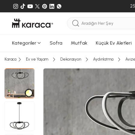
25
Kategoriler
Sofra
Mutfak
Küçük Ev Aletleri
Karaca
Ev ve Yaşam
Dekorasyon
Aydınlatma
Aviz