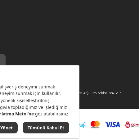
) ile üretilmiştir.
Karaca.com © 2026 - Karaca Züccaciye A.Ş. Tüm hakları saklıdır.