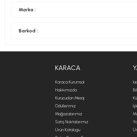
Marka :
Barkod :
KARACA
Y
Karaca Kurumsal
İa
Hakkımızda
Bi
Kurucudan Mesaj
Kü
Ödüllerimiz
İş
Mağazalarımız
Mi
Satış Noktalarımız
Ya
Ürün Katalogu
Ür