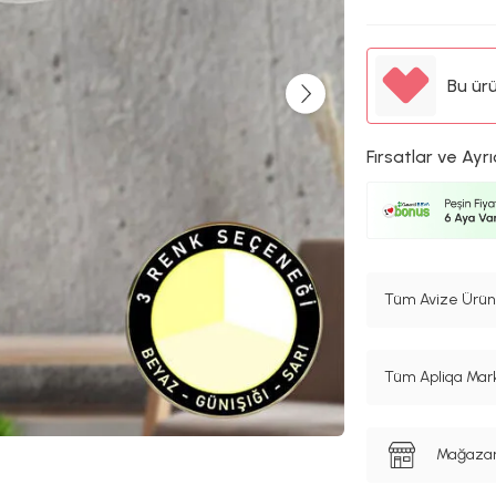
Bu ür
Fırsatlar ve Ayrı
Tüm Avize Ürünl
Tüm Apliqa Mark
Mağazanı