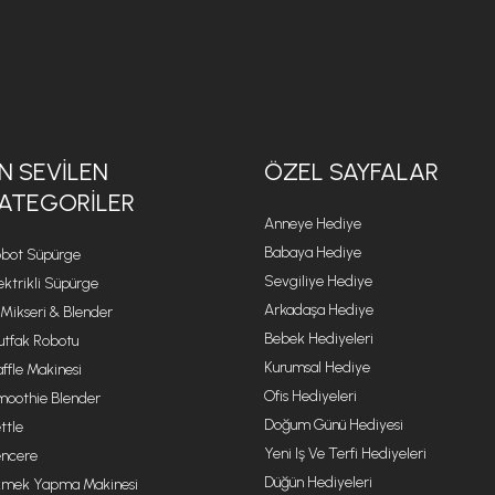
N SEVILEN
ÖZEL SAYFALAR
ATEGORILER
Anneye Hediye
Babaya Hediye
bot Süpürge
Sevgiliye Hediye
ektrikli Süpürge
Arkadaşa Hediye
 Mikseri & Blender
Bebek Hediyeleri
tfak Robotu
Kurumsal Hediye
ffle Makinesi
Ofis Hediyeleri
oothie Blender
Doğum Günü Hediyesi
ttle
Yeni Iş Ve Terfi Hediyeleri
ncere
Düğün Hediyeleri
mek Yapma Makinesi