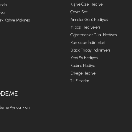
Kişiye Özel Hediye
ondo
Çeyiz Seti
va
Anneler Günü Hediyesi
rk Kahve Makinesi
Yılbaşı Hediyeleri
Öğretmenler Günü Hediyesi
Ramazan İndirimleri
Black Friday İndirimleri
Yeni Ev Hediyesi
Kadına Hediye
Erkeğe Hediye
11.11 Fırsatlar
ÖDEME
eme Ayrıcalıkları