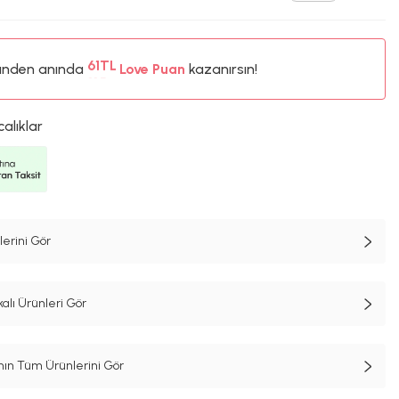
ünden anında
%5
Love Puan
kazanırsın!
61TL
%5
calıklar
erini Gör
alı Ürünleri Gör
n Tüm Ürünlerini Gör