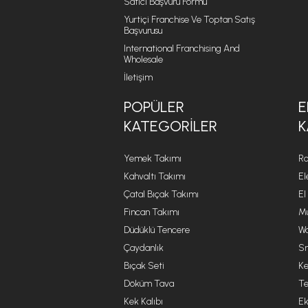
Satıcı Başvuru Formu
Yurtiçi Franchise Ve Toptan Satış
Başvurusu
International Franchising And
Wholesale
İletişim
POPÜLER
E
KATEGORILER
K
Yemek Takımı
Ro
Kahvaltı Takımı
El
Çatal Bıçak Takımı
El
Fincan Takımı
Mu
Düdüklü Tencere
Wa
Çaydanlık
Sm
Bıçak Seti
Ke
Döküm Tava
Te
Kek Kalıbı
Ek