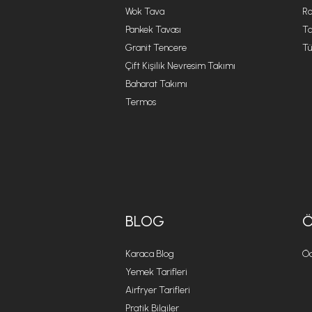
Wok Tava
R
Pankek Tavası
Ta
Granit Tencere
Tü
Çift Kişilik Nevresim Takımı
Baharat Takımı
Termos
BLOG
Karaca Blog
Öd
Yemek Tarifleri
Airfryer Tarifleri
Pratik Bilgiler