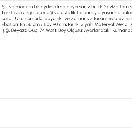
Şık ve modern bir aydınlatma arıyorsanız bu LED avize tam siz
farklı ışık rengi seçeneği ve estetik tasarımıyla yaşam alan
katar. Uzun ömürlü, dayanıklı ve zamansız tasarımıyla evinizin
Ebatları: En 58 cm / Boy 90 cm; Renk: Siyah; Materyal: Metal; A
Işığı, Beyaz); Güç: 74 Watt; Boy Ölçüsü: Ayarlanabilir; Kumanda