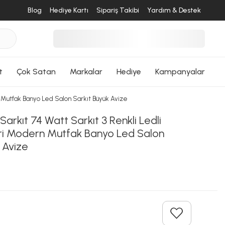
Blog
Hediye Kartı
Sipariş Takibi
Yardım & Destek
t
Çok Satan
Markalar
Hediye
Kampanyalar
rn Mutfak Banyo Led Salon Sarkıt Büyük Avize
Sarkıt 74 Watt Sarkıt 3 Renkli Ledli
eri Modern Mutfak Banyo Led Salon
 Avize