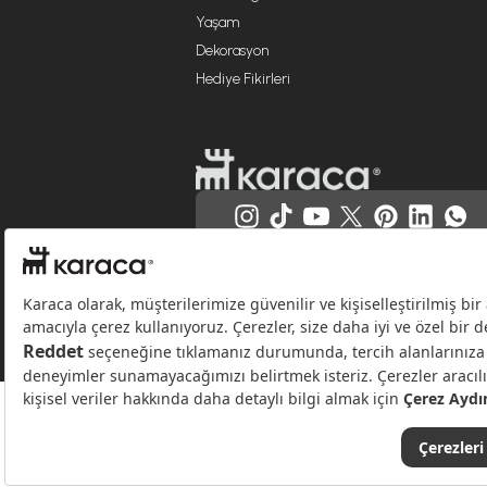
Yaşam
Dekorasyon
Hediye Fikirleri
Websitesinde kullanılan bazı görseller yapay zekâ (AI