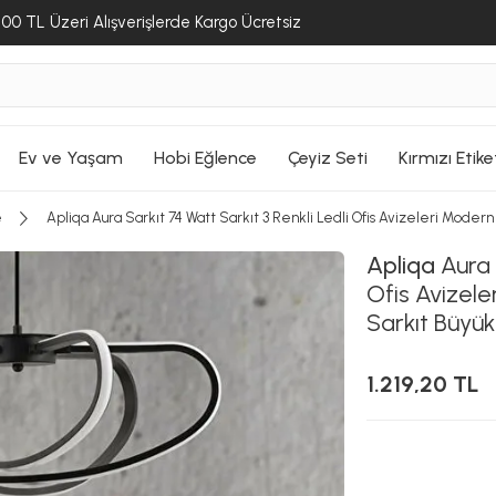
00 TL Üzeri Alışverişlerde Kargo Ücretsiz
Ev ve Yaşam
Hobi Eğlence
Çeyiz Seti
Kırmızı Etike
e
Apliqa Aura Sarkıt 74 Watt Sarkıt 3 Renkli Ledli Ofis Avizeleri Mode
Apliqa
Aura 
Ofis Avizel
Sarkıt Büyük
1.219,20 TL