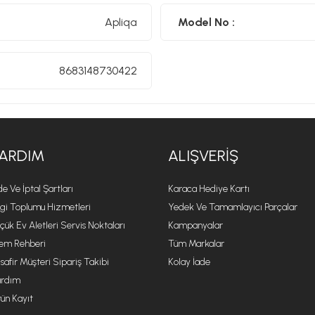
Apliqa
Model No :
8683148730422
ARDIM
ALIŞVERIŞ
de Ve İptal Şartları
Karaca Hediye Kartı
lgi Toplumu Hizmetleri
Yedek Ve Tamamlayıcı Parçalar
çük Ev Aletleri Servis Noktaları
Kampanyalar
lem Rehberi
Tüm Markalar
safir Müşteri Sipariş Takibi
Kolay İade
rdım
ün Kayıt