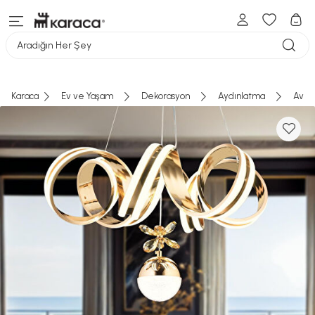
Aradığın Her Şey
Karaca
Ev ve Yaşam
Dekorasyon
Aydınlatma
Aviz