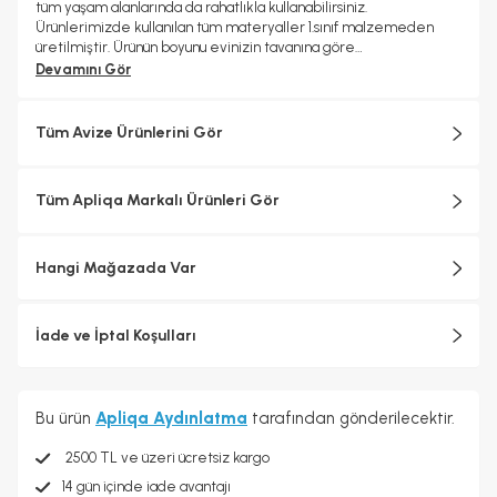
tüm yaşam alanlarında da rahatlıkla kullanabilirsiniz.
Ürünlerimizde kullanılan tüm materyaller 1.sınıf malzemeden
üretilmiştir. Ürünün boyunu evinizin tavanına göre
ayarlayabilirsiniz. 24 ay garanti kapsamındadır.
Devamını Gör
Tüm Avize Ürünlerini Gör
Tüm Apliqa Markalı Ürünleri Gör
Hangi Mağazada Var
İade ve İptal Koşulları
Bu ürün
Apliqa Aydınlatma
tarafından gönderilecektir.
2500 TL ve üzeri ücretsiz kargo
14 gün içinde iade avantajı