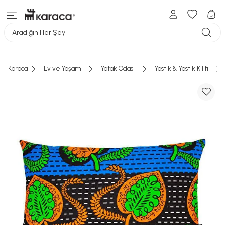
Aradığın Her Şey
Karaca
Ev ve Yaşam
Yatak Odası
Yastık & Yastık Kılıfı