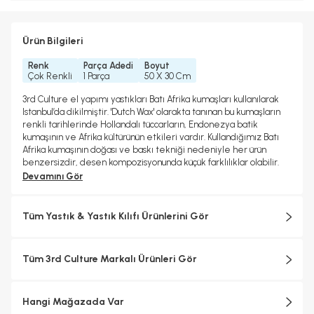
Ürün Bilgileri
Renk
Parça Adedi
Boyut
Çok Renkli
1 Parça
50 X 30 Cm
3rd Culture el yapımı yastıkları Batı Afrika kumaşları kullanılarak
Istanbul’da dikilmiştir. 'Dutch Wax' olarakta tanınan bu kumaşların
renkli tarihlerinde Hollandalı tüccarların, Endonezya batik
kumaşının ve Afrika kültürünün etkileri vardır. Kullandığımız Batı
Afrika kumaşının doğası ve baskı tekniği nedeniyle her ürün
benzersizdir, desen kompozisyonunda küçük farklılıklar olabilir.
Devamını Gör
Tüm Yastık & Yastık Kılıfı Ürünlerini Gör
Tüm 3rd Culture Markalı Ürünleri Gör
Hangi Mağazada Var