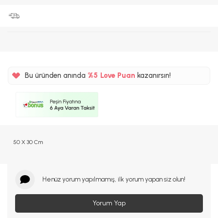
Bu üründen anında
%5
Love Puan
kazanırsın!
90TL
%5
50 X 30 Cm
Henüz yorum yapılmamış, ilk yorum yapan siz olun!
Yorum Yap