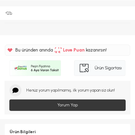
%5
7TL
Bu üründen anında
Love Puan
kazanırsın!
%5
Henüz yorum yapılmamış, ilk yorum yapan siz olun!
Yorum Yap
Ürün Bilgileri