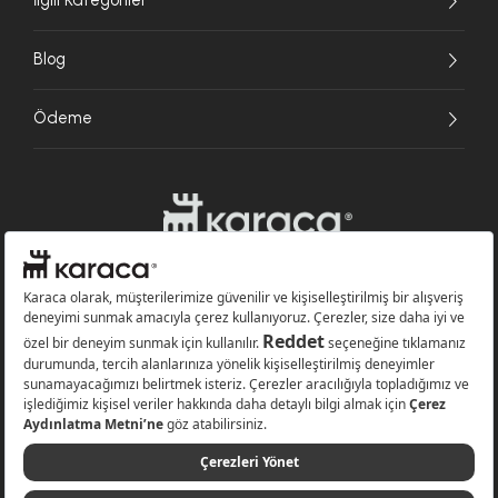
İlgili Kategoriler
Blog
Ödeme
Websitesinde kullanılan bazı görseller yapay zekâ (AI) ile üretilmiştir.
Karaca.com © 2026 - Karaca Züccaciye A.Ş. Tüm hakları saklıdır.