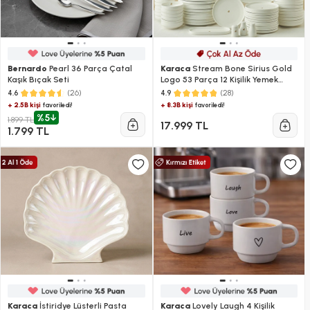
Bernardo
Pearl 36 Parça Çatal
Karaca
Stream Bone Sirius Gold
Kaşık Bıçak Seti
Logo 53 Parça 12 Kişilik Yemek
Takımı
(26)
(28)
4.6
4.9
+ 2.5B kişi
+ 8.3B kişi
favoriledi!
favoriledi!
%5
1.899 TL
17.999 TL
1.799 TL
Karaca
İstiridye Lüsterli Pasta
Karaca
Lovely Laugh 4 Kişilik