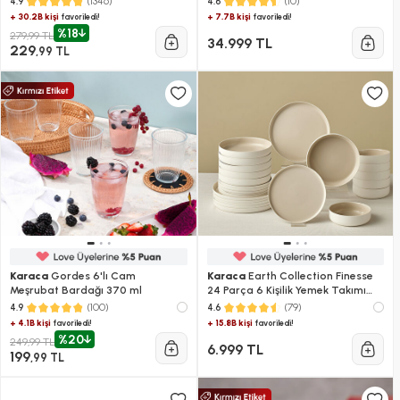
(1346)
(10)
4.9
4.6
+ 30.2B kişi
+ 7.7B kişi
favoriledi!
favoriledi!
%18
279,99 TL
34.999 TL
229
,99 TL
Karaca
Gordes 6'lı Cam
Karaca
Earth Collection Finesse
Meşrubat Bardağı 370 ml
24 Parça 6 Kişilik Yemek Takımı
Bej
(100)
(79)
4.9
4.6
+ 4.1B kişi
+ 15.8B kişi
favoriledi!
favoriledi!
%20
249,99 TL
6.999 TL
199
,99 TL