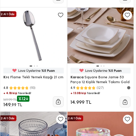
Krc
Flame Tekli Yemek Kaşığı 21 cm
Karaca
Square Bone Jamie 53
Parça 12 Kişilik Yemek Takımı Gold
(93)
(127)
4.8
4.9
+ 4.1B kişi
+ 13.0B kişi
favoriledi!
favoriledi!
%12
169,99 TL
14.999 TL
149
,99 TL