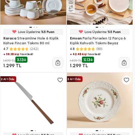
Karaca
Streamline Hole 6 Kişilik
Emsan
Parla Porselen 12 Parça 6
Kahve Fincan Takımı 80 ml
Kişilik Kahvaltı Takımı Beyaz
(242)
(183)
4.7
4.8
+ 58.3B kişi
+ 42.4B kişi
favoriledi!
favoriledi!
%13
%13
1.499 TL
1.499 TL
1.299 TL
1.299 TL