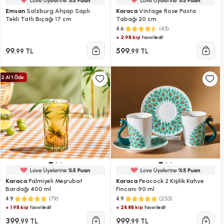
Emsan
Salzburg Ahşap Saplı
Karaca
Vintage Rose Pasta
Tekli Tatlı Bıçağı 17 cm
Tabağı 20 cm
(43)
4.6
+ 2.9B kişi
favoriledi!
99
599
,99 TL
,99 TL
Karaca
Palmiyeli Meşrubat
Karaca
Peacock 2 Kişilik Kahve
Bardağı 400 ml
Fincanı 90 ml
(79)
(253)
4.9
4.9
+ 1.9B kişi
+ 28.8B kişi
favoriledi!
favoriledi!
399
999
,99 TL
,99 TL