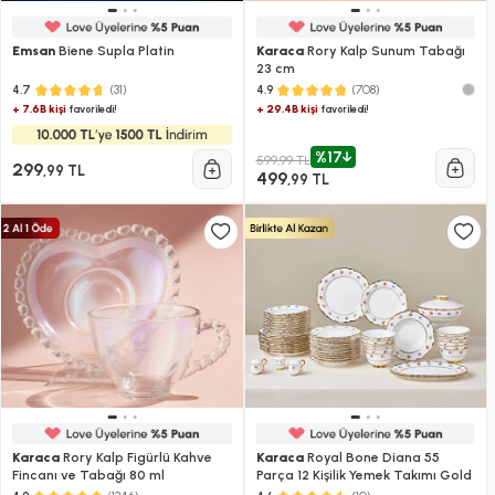
Emsan
Biene Supla Platin
Karaca
Rory Kalp Sunum Tabağı
23 cm
(31)
(708)
4.7
4.9
+ 7.6B kişi
+ 29.4B kişi
favoriledi!
favoriledi!
%17
599,99 TL
299
,99 TL
499
,99 TL
Karaca
Rory Kalp Figürlü Kahve
Karaca
Royal Bone Diana 55
Fincanı ve Tabağı 80 ml
Parça 12 Kişilik Yemek Takımı Gold