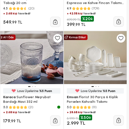
Tabağı 20 cm
Espresso ve Kahve Fincan Takımı
100 ml
(20)
(709)
4.5
4.9
+ 2.6B kişi
+ 42.5B kişi
favoriledi!
favoriledi!
%20
499,99 TL
549
,99 TL
399
,99 TL
Karaca
Sunflower Meşrubat
Emsan
Florist 30 Parça 6 Kişilik
Bardağı Mavi 332 ml
Porselen Kahvaltı Takımı
(21)
(111)
5.0
5.0
+ 2.6B kişi
+ 28.6B kişi
favoriledi!
favoriledi!
%50
5.999 TL
179
,99 TL
2.999 TL