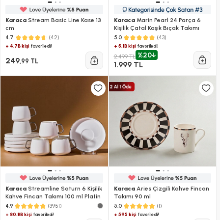
Karaca
Stream Basic Line Kase 13
Karaca
Marin Pearl 24 Parça 6
cm
Kişilik Çatal Kaşık Bıçak Takımı
(42)
(43)
4.7
5.0
+ 4.7B kişi
+ 5.1B kişi
favoriledi!
favoriledi!
%20
2.499 TL
249
,99 TL
1.999 TL
Karaca
Streamline Saturn 6 Kişilik
Karaca
Aries Çizgili Kahve Fincan
Kahve Fincan Takımı 100 ml Platin
Takımı 90 ml
(3951)
(1)
4.9
5.0
+ 80.8B kişi
+ 595 kişi
favoriledi!
favoriledi!