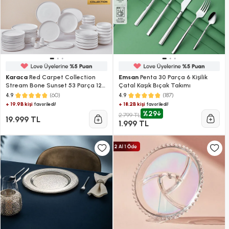
Karaca
Red Carpet Collection
Emsan
Penta 30 Parça 6 Kişilik
Stream Bone Sunset 53 Parça 12
Çatal Kaşık Bıçak Takımı
Kişilik Yemek Takımı Platin
(60)
(187)
4.9
4.9
+ 19.9B kişi
+ 18.2B kişi
favoriledi!
favoriledi!
%29
2.799 TL
19.999 TL
1.999 TL