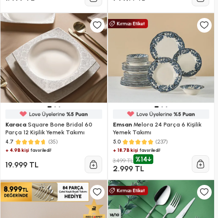
Karaca
Square Bone Bridal 60
Emsan
Melora 24 Parça 6 Kişilik
Parça 12 Kişilik Yemek Takımı
Yemek Takımı
(35)
(237)
4.7
5.0
+ 4.9B kişi
+ 18.7B kişi
favoriledi!
favoriledi!
%14
3.499 TL
19.999 TL
2.999 TL