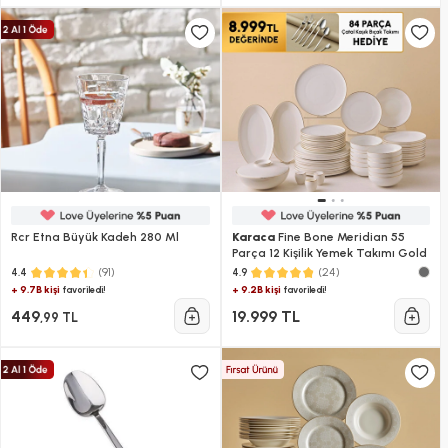
Rcr Etna Büyük Kadeh 280 Ml
Karaca
Fine Bone Meridian 55
Parça 12 Kişilik Yemek Takımı Gold
(91)
(24)
4.4
4.9
+ 9.7B kişi
+ 9.2B kişi
favoriledi!
favoriledi!
449
19.999 TL
,99 TL