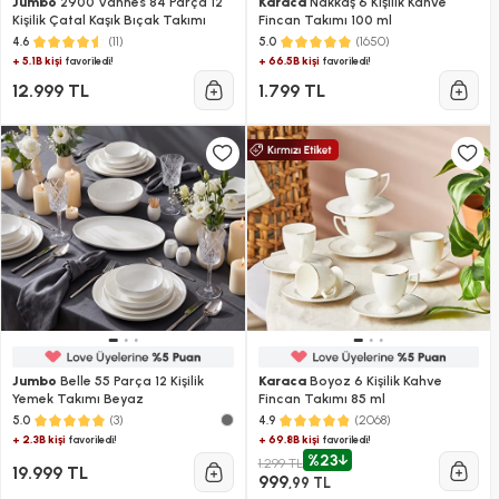
Jumbo
2900 Vannes 84 Parça 12
Karaca
Nakkaş 6 Kişilik Kahve
Kişilik Çatal Kaşık Bıçak Takımı
Fincan Takımı 100 ml
(11)
(1650)
4.6
5.0
+ 5.1B kişi
+ 66.5B kişi
favoriledi!
favoriledi!
12.999 TL
1.799 TL
Jumbo
Belle 55 Parça 12 Kişilik
Karaca
Boyoz 6 Kişilik Kahve
Yemek Takımı Beyaz
Fincan Takımı 85 ml
(3)
(2068)
5.0
4.9
+ 2.3B kişi
+ 69.8B kişi
favoriledi!
favoriledi!
%23
1.299 TL
19.999 TL
999
,99 TL