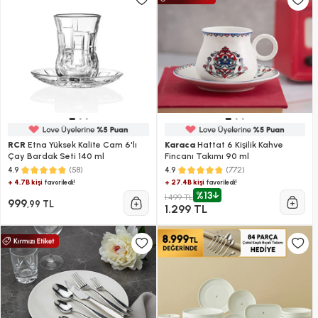
RCR
Etna Yüksek Kalite Cam 6'lı
Karaca
Hattat 6 Kişilik Kahve
Çay Bardak Seti 140 ml
Fincanı Takımı 90 ml
(58)
(772)
4.9
4.9
+ 4.7B kişi
+ 27.4B kişi
favoriledi!
favoriledi!
%13
1.499 TL
999
,99 TL
1.299 TL