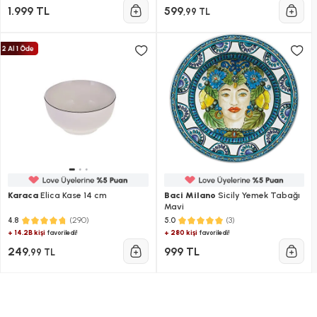
1.999 TL
599
,99 TL
Karaca
Elica Kase 14 cm
Baci Milano
Sicily Yemek Tabağı
Mavi
(290)
(3)
4.8
5.0
+ 14.2B kişi
+ 280 kişi
favoriledi!
favoriledi!
249
999 TL
,99 TL