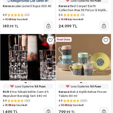
Karaca
Lake Lüsterli Kupa 300 Ml
Karaca
Red Carpet Earth
Collection Rise 55 Parça 12 Kişilik
Yemek Takımı
(121)
(13)
4.9
5.0
+ 10.6B kişi
+ 10.0B kişi
favoriledi!
favoriledi!
149
24.999 TL
,99 TL
RCR
Etna Yüksek Kalite Cam 6'lı
Karaca
Bali 6 Kişilik Kahve Fincan
Meşrubat Bardağı Seti 340 ml
Takımı 80 ml
(143)
(2151)
4.9
4.9
+ 15.3B kişi
+ 33.4B kişi
favoriledi!
favoriledi!
1.499 TL
799
,99 TL