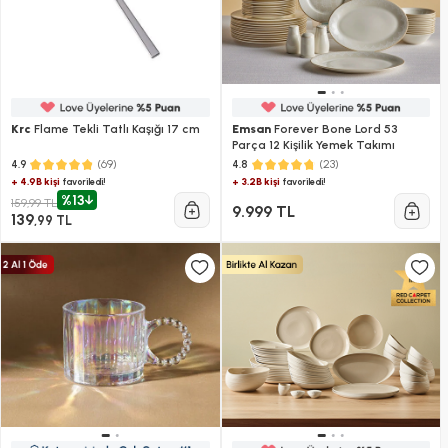
Krc
Flame Tekli Tatlı Kaşığı 17 cm
Emsan
Forever Bone Lord 53
Parça 12 Kişilik Yemek Takımı
(69)
(23)
4.9
4.8
+ 4.9B kişi
+ 3.2B kişi
favoriledi!
favoriledi!
%13
159,99 TL
9.999 TL
139
,99 TL