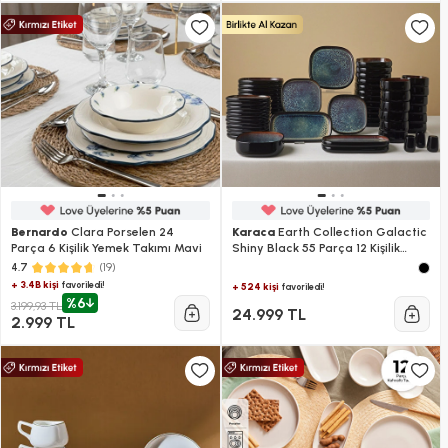
Bernardo
Clara Porselen 24
Karaca
Earth Collection Galactic
Parça 6 Kişilik Yemek Takımı Mavi
Shiny Black 55 Parça 12 Kişilik
Yemek Takımı
(19)
4.7
+ 3.4B kişi
favoriledi!
+ 524 kişi
favoriledi!
%6
3.199,93 TL
24.999 TL
2.999 TL