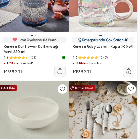
Karaca
Sunflower Su Bardağı
Karaca
Ruby Lüsterli Kupa 300 Ml
Mavi 250 ml
(63)
(247)
4.6
4.9
+ 4.7B kişi
+ 18.5B kişi
favoriledi!
favoriledi!
149
149
,99 TL
,99 TL