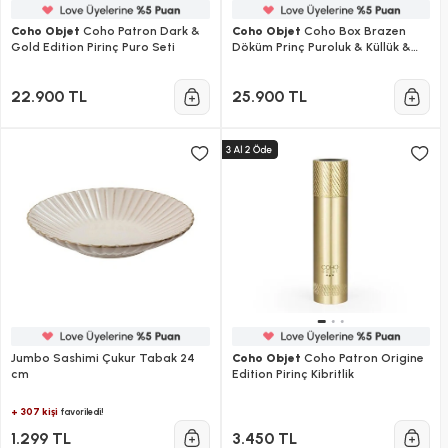
Coho Objet
Coho Patron Dark &
Coho Objet
Coho Box Brazen
Gold Edition Pirinç Puro Seti
Döküm Prinç Puroluk & Küllük &
Kibritlik Hediye Seti
22.900 TL
25.900 TL
Jumbo Sashimi Çukur Tabak 24
Coho Objet
Coho Patron Origine
cm
Edition Pirinç Kibritlik
+ 307 kişi
favoriledi!
1.299 TL
3.450 TL