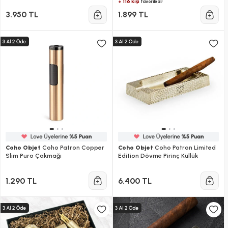
+ 116 kişi
favoriledi!
3.950 TL
1.899 TL
Coho Objet
Coho Patron Copper
Coho Objet
Coho Patron Limited
Slim Puro Çakmağı
Edition Dövme Pirinç Küllük
1.290 TL
6.400 TL