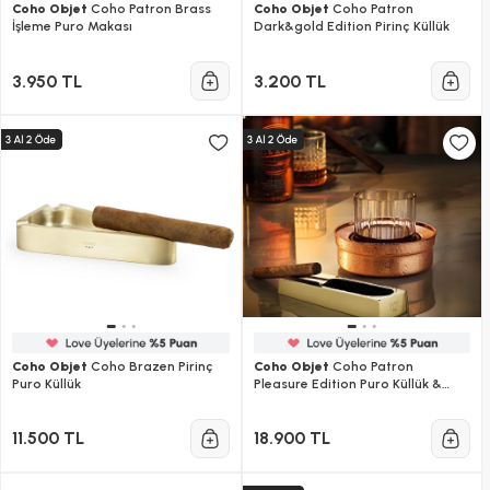
Coho Objet
Coho Patron Brass
Coho Objet
Coho Patron
İşleme Puro Makası
Dark&gold Edition Pirinç Küllük
3.950 TL
3.200 TL
Coho Objet
Coho Brazen Pirinç
Coho Objet
Coho Patron
Puro Küllük
Pleasure Edition Puro Küllük &
Whiskey Keyf Seti
11.500 TL
18.900 TL