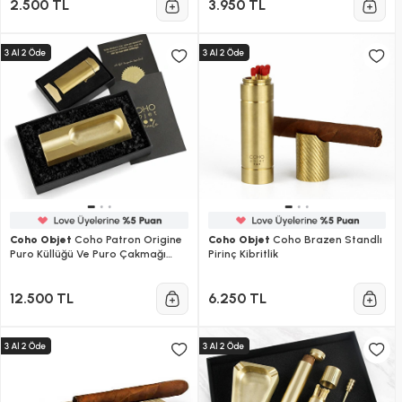
2.500 TL
3.950 TL
Coho Objet
Coho Patron Origine
Coho Objet
Coho Brazen Standlı
Puro Küllüğü Ve Puro Çakmağı
Pirinç Kibritlik
Hediye Seti
12.500 TL
6.250 TL