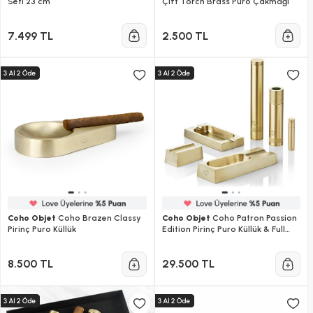
Seti 23 cm
Çift Torch Brass Puro Çakmağı
7.499 TL
2.500 TL
Coho Objet
Coho Brazen Classy
Coho Objet
Coho Patron Passion
Pirinç Puro Küllük
Edition Pirinç Puro Küllük & Full
Aksesuar Seti
8.500 TL
29.500 TL