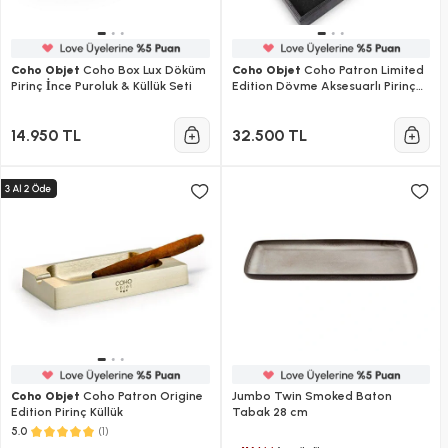
Coho Objet
Coho Box Lux Döküm
Coho Objet
Coho Patron Limited
Pirinç İnce Puroluk & Küllük Seti
Edition Dövme Aksesuarlı Pirinç
Puro Seti
14.950 TL
32.500 TL
Coho Objet
Coho Patron Origine
Jumbo Twin Smoked Baton
Edition Pirinç Küllük
Tabak 28 cm
(1)
5.0