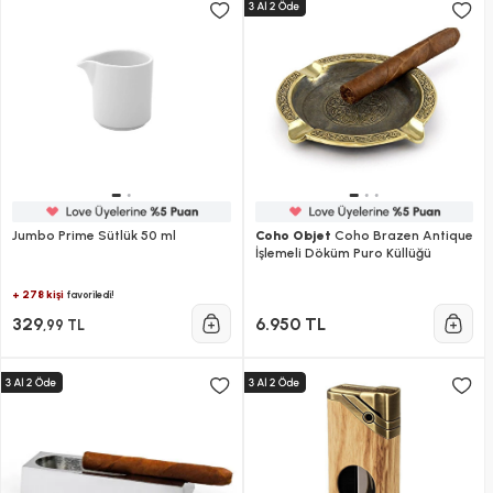
Jumbo Prime Sütlük 50 ml
Coho Objet
Coho Brazen Antique
İşlemeli Döküm Puro Küllüğü
+ 278 kişi
favoriledi!
329
6.950 TL
,99 TL