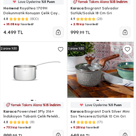
Homend
Royaltea 1709H
Karaca
Biogranit Salvador
Dokunmatik Konuşan Çelik Çay
Sütlük/Sosluk 18 Cm Gri
Makinesi Inox
(1800)
(28)
4.8
4.9
+ 35.0B kişi
+ 2.1B kişi
favoriledi!
favoriledi!
4.499 TL
999
,99 TL
Karaca
Powersteel 3Ply 316+
Karaca
Biogranit Dark Silver Mini
İndüksiyon Tabanlı Çelik Petekli
Sos Tenceresi/Sütlük 10 Cm Gri
Mini Sütlük/Sosluk 10 Cm
(18)
(171)
4.8
4.8
+ 753 kişi
+ 9.2B kişi
favoriledi!
favoriledi!
999
649
,99 TL
,99 TL