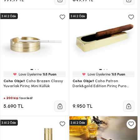
Coho Objet
Coho Brazen Classy
Coho Objet
Coho Patron
Yuvarlak Pirinç Mini Küllük
Dark&gold Edition Pirinç Puro
Küllük
+ 200 kişi
favoriledi!
5.690 TL
9.950 TL