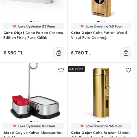
Coho Objet
Coho Patron Chrome
Coho Objet
Coho Patron Wood
Edition Pirinç Puro Küllük
V-cut Puro Çakmağı
11.950 TL
5.750 TL
Alessi
Çay ve Kahve Aksesuarları
Coho Objet
Coho Brazen Standlı