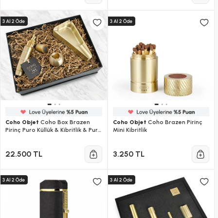
Coho Objet
Coho Box Brazen
Coho Objet
Coho Brazen Pirinç
Pirinç Puro Küllük & Kibritlik & Puro
Mini Kibritlik
Stand Seti
22.500 TL
3.250 TL