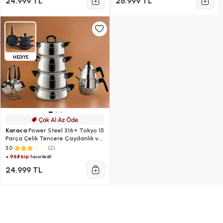
24.999 TL
26.999 TL
HEDİYE
Karaca
Power Steel 316+ Tokyo 15
Parça Çelik Tencere Çaydanlık ve
Cezve Seti
(2)
3.0
+ 968 kişi
favoriledi!
24.999 TL