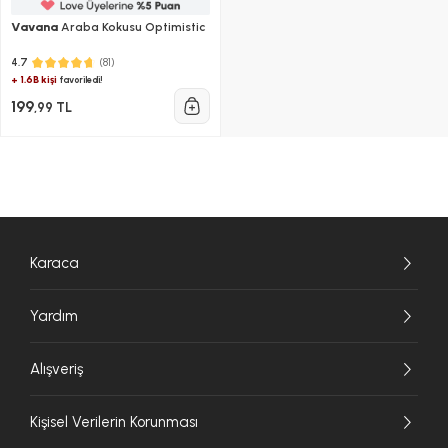
Vavana
Araba Kokusu Optimistic
(81)
4.7
+ 1.6B kişi
favoriledi!
199
,99 TL
Karaca
Yardım
Alışveriş
Kişisel Verilerin Korunması