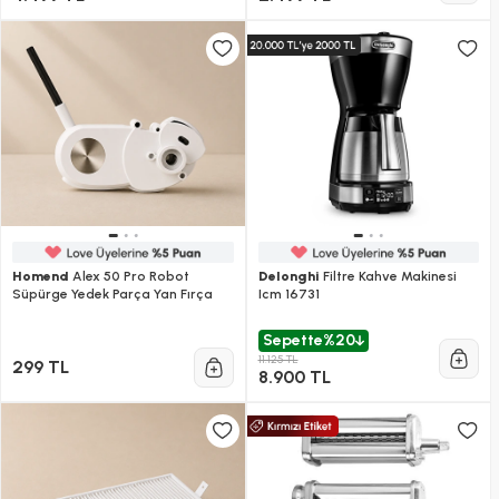
Homend
Alex 50 Pro Robot
Delonghi
Filtre Kahve Makinesi
Süpürge Yedek Parça Yan Fırça
Icm 16731
Sepette
%20
11.125 TL
299 TL
8.900 TL