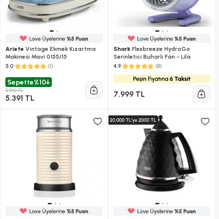
Ariete
Vintage Ekmek Kızartma
Shark
Flexbreeze HydroGo
Makinesi Mavi 0155/15
Serinletici Buharlı Fan - Lila
(1)
(8)
5.0
4.9
Sepette
%10
5.990 TL
7.999 TL
5.391 TL