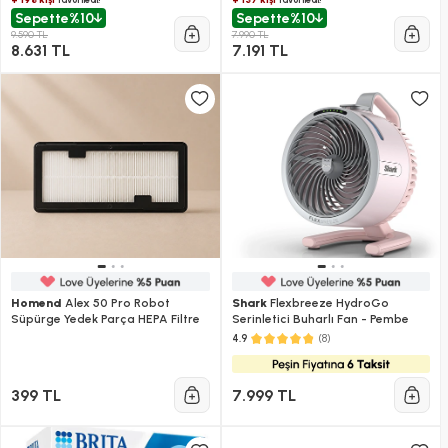
Sepette
%10
Sepette
%10
9.590 TL
7.990 TL
8.631 TL
7.191 TL
Homend
Alex 50 Pro Robot
Shark
Flexbreeze HydroGo
Süpürge Yedek Parça HEPA Filtre
Serinletici Buharlı Fan - Pembe
(8)
4.9
399 TL
7.999 TL