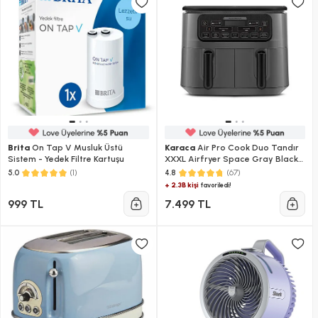
Brita
On Tap V Musluk Üstü
Karaca
Air Pro Cook Duo Tandır
Sistem - Yedek Filtre Kartuşu
XXXL Airfryer Space Gray Black
8L
(1)
(67)
5.0
4.8
+ 2.3B kişi
favoriledi!
999 TL
7.499 TL