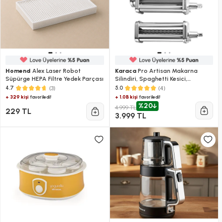
Homend
Alex Laser Robot
Karaca
Pro Artisan Makarna
Süpürge HEPA Filtre Yedek Parçası
Silindiri, Spaghetti Kesici,
Fettuccine Kesici
(3)
(4)
4.7
5.0
+ 329 kişi
+ 1.0B kişi
favoriledi!
favoriledi!
%20
4.999 TL
229 TL
3.999 TL