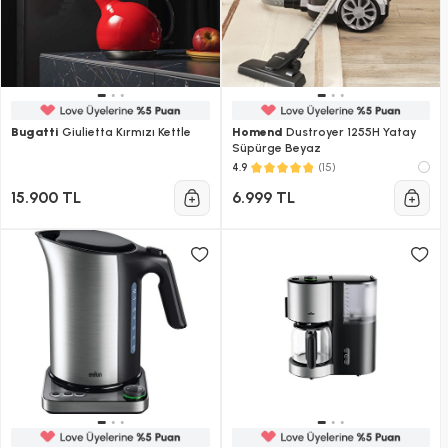
Bugatti
Giulietta Kırmızı Kettle
Homend
Dustroyer 1255H Yatay
Süpürge Beyaz
(15)
4.9
15.900 TL
6.999 TL