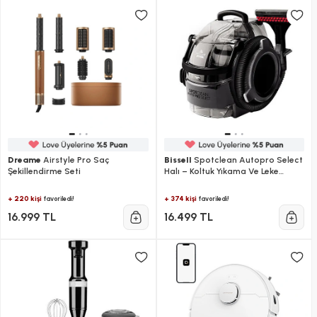
Dreame
Airstyle Pro Saç
Bissell
Spotclean Autopro Select
Şekillendirme Seti
Halı – Koltuk Yıkama Ve Leke
Çıkarma Makinesi
+ 220 kişi
+ 374 kişi
favoriledi!
favoriledi!
16.999 TL
16.499 TL