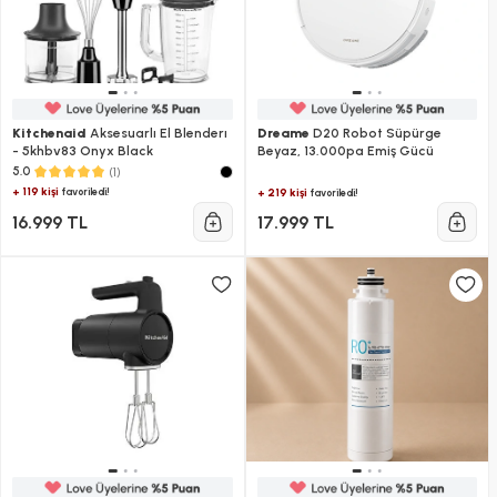
Kitchenaid
Aksesuarlı El Blenderı
Dreame
D20 Robot Süpürge
- 5khbv83 Onyx Black
Beyaz, 13.000pa Emiş Gücü
(1)
5.0
+ 119 kişi
favoriledi!
+ 219 kişi
favoriledi!
16.999 TL
17.999 TL