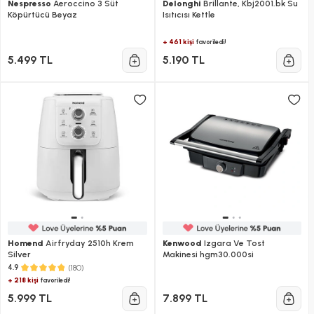
Nespresso
Aeroccino 3 Süt
Delonghi
Brillante, Kbj2001.bk Su
Köpürtücü Beyaz
Isıtıcısı Kettle
+ 461 kişi
favoriledi!
5.499 TL
5.190 TL
Homend
Airfryday 2510h Krem
Kenwood
Izgara Ve Tost
Silver
Makinesi hgm30.000si
(180)
4.9
+ 218 kişi
favoriledi!
5.999 TL
7.899 TL