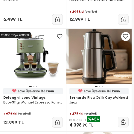
Makinesi
Hayvanlı Evlere Özel Halı – Koltuk
Yıkama Ve Leke Çıkarma Makinesi
+ 204 kişi
favoriledi!
6.499 TL
12.999 TL
Delonghi
Icona Vintage,
Bernardo
Riva Çelik Çay Makinesi
Ecov311gr Manuel Espresso Kahve
İnox
Makinesi
+ 678 kişi
+ 275 kişi
favoriledi!
favoriledi!
%45
8.049,90 TL
12.999 TL
4.398
,90 TL