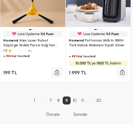
Homend
Alex Laser Robot
Homend
Pottoman Milk In 1881H
Süpürge Yedek Parça Sağ Yan
Türk Kahve Makinesi Siyah Silver
Fırça
(1)
1.0
+ 156 kişi
favoriledi!
+ 491 kişi
favoriledi!
199 TL
1.999 TL
1
...
7
8
9
10
11
...
20
Önceki
Sonraki