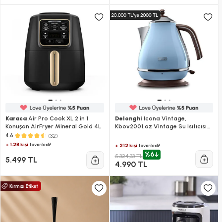
Karaca
Air Pro Cook XL 2 in 1
Delonghi
Icona Vintage,
Konuşan AirFryer Mineral Gold 4L
Kbov2001.az Vintage Su Isıtıcısı
Kettle
(32)
4.6
+ 1.2B kişi
favoriledi!
+ 212 kişi
favoriledi!
%6
5.324,33 TL
5.499 TL
4.990 TL