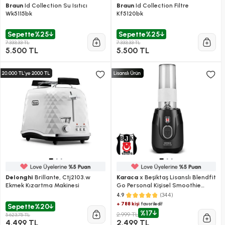
Braun
Id Collection Su Isıtıcı
Braun
Id Collection Filtre
Wk5115bk
Kf5120bk
Sepette
%25
Sepette
%25
7.333,33 TL
7.333,33 TL
5.500 TL
5.500 TL
Delonghi
Brillante, Ctj2103.w
Karaca
x Beşiktaş Lisanslı Blendfit
Ekmek Kızartma Makinesi
Go Personal Kişisel Smoothie
Blender
(344)
4.9
+ 788 kişi
favoriledi!
Sepette
%20
%17
2.999 TL
5.623,75 TL
4.499 TL
2.499 TL