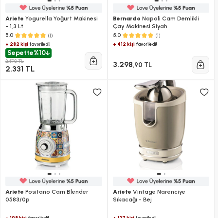
Ariete
Yogurella Yoğurt Makinesi
Bernardo
Napoli Cam Demlikli
- 1,3 Lt
Çay Makinesi Siyah
(1)
(1)
5.0
5.0
+ 282 kişi
+ 412 kişi
favoriledi!
favoriledi!
Sepette
%10
2.590 TL
3.298
,90 TL
2.331 TL
Ariete
Positano Cam Blender
Ariete
Vintage Narenciye
0583/0p
Sıkacağı - Bej
+ 198 kişi
+ 137 kişi
favoriledi!
favoriledi!