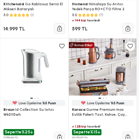
Kitchenaid
Go Kablosuz Serisi El
Homend
Himalaya Su Arıtıcı
Mikseri Bataryalı
Yedek Parça RO+CTO Filtre 2
(1)
(7)
5.0
5.0
+ 144 kişi
favoriledi!
14.999 TL
599 TL
Braun
Id Collection Su Isıtıcı
Karaca
Gurme Premium Inox
Wk5115wh
Evlilik Paketi Tost, Kahve, Çay
Makinesi ve Mutfak Robotu
Galactic Bronze
+ 1.2B kişi
favoriledi!
Sepette
%25
Sepette
%15
7.986,66 TL
21.175,29 TL