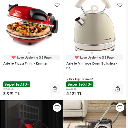
Ariete
Pizza Fırını - Kırmızı
Ariete
Vintage Dom Su Isıtıcı -
Bej
+ 377 kişi
favoriledi!
Sepette
%10
Sepette
%10
9.990 TL
5.690 TL
8.991 TL
5.121 TL