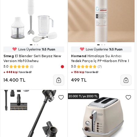
Smeg
El Blender Seti Beyaz New
Homend
Himalaya Su Arıtıcı
Version Hbf03wheu
Yedek Parça İç PP+Karbon Filtre 1
(1)
(7)
5.0
5.0
+ 448 kişi
+ 156 kişi
favoriledi!
favoriledi!
14.400 TL
499 TL