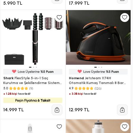
5.990 TL
17.999 TL
Shark
FlexStyle 5-in-1 Saç
Homend
Jetsteam 1174H
Kurutma ve Şekillendirme Sistemi
Otomatik Kumaş Tanımalı 8 Bar
- Black
Buhar Kazanlı Ütü Siyah Turuncu
(9)
(126)
5.0
4.9
+ 1.2B kişi
+ 3.3B kişi
favoriledi!
favoriledi!
14.999 TL
12.999 TL