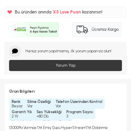
Bu üründen anında
%5
Love Puan
kazanırsın!
900TL
%5
Henüz yorum yapılmamış, ilk yorum yapan siz olun!
Yorum Yap
Ürün Bilgileri
Renk
Silme Özelliği
Telefon Üzerinden Kontrol
Beyaz
Var
Var
Garanti Yılı
Ses Yüksekliği
Program Sayısı
2 Yıl
<80 Db
3
Haritalandırma
Kullanım Süresi
Var
180 Dakika
13.000Pa Vormax™ Emiş Gücü HyperStream™ Dolanma