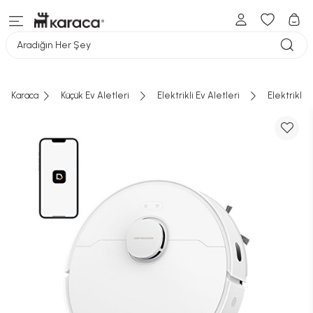
Aradığın Her Şey
Karaca
Küçük Ev Aletleri
Elektrikli Ev Aletleri
Elektrikli 