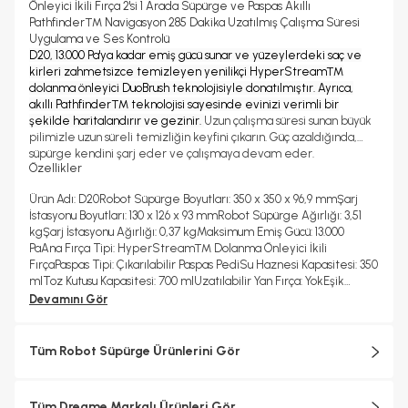
Önleyici İkili Fırça 2'si 1 Arada Süpürge ve Paspas Akıllı
Pathfinder™ Navigasyon 285 Dakika Uzatılmış Çalışma Süresi
Uygulama ve Ses Kontrolü
D20, 13.000 Pa'ya kadar emiş gücü sunar ve yüzeylerdeki saç ve
kirleri zahmetsizce temizleyen yenilikçi HyperStream™
dolanma önleyici DuoBrush teknolojisiyle donatılmıştır. Ayrıca,
akıllı Pathfinder™ teknolojisi sayesinde evinizi verimli bir
şekilde haritalandırır ve gezinir.
Uzun çalışma süresi sunan büyük
pilimizle uzun süreli temizliğin keyfini çıkarın. Güç azaldığında,
süpürge kendini şarj eder ve çalışmaya devam eder.
Özellikler
Ürün Adı: D20
Robot Süpürge Boyutları: 350 x 350 x 96,9 mm
Şarj
İstasyonu Boyutları: 130 x 126 x 93 mm
Robot Süpürge Ağırlığı: 3,51
kg
Şarj İstasyonu Ağırlığı: 0,37 kg
Maksimum Emiş Gücü: 13.000
Pa
Ana Fırça Tipi: HyperStream™ Dolanma Önleyici İkili
Fırça
Paspas Tipi: Çıkarılabilir Paspas Pedi
Su Haznesi Kapasitesi: 350
ml
Toz Kutusu Kapasitesi: 700 ml
Uzatılabilir Yan Fırça: Yok
Eşik
Geçişi: 20 mm
Üçüncü Taraf Ses Kontrolü: Var
Pil Kapasitesi: 5.200
Devamını Gör
mAh
Tüm Robot Süpürge Ürünlerini Gör
Tüm Dreame Markalı Ürünleri Gör