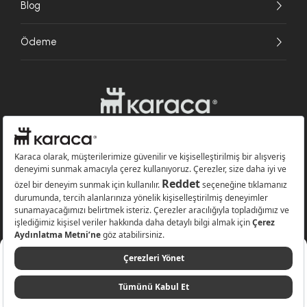
Blog
Ödeme
Websitesinde kullanılan bazı görseller yapay zekâ (AI) ile üretilmiştir.
Karaca.com © 2026 - Karaca Züccaciye A.Ş. Tüm hakları saklıdır.
17.999 TL
Sepete Ekle