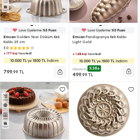
Emsan
Golden Year Döküm Kek
Emsan
Pandispanya Kek Kalıbı
Kalıbı 25 cm
Light Gold
(1)
5.0
+ 177 kişi
favoriledi!
+ 1.2B kişi
favoriledi!
%38
799,99 TL
799
,99 TL
499
,99 TL