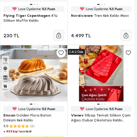
Flying Tiger Copenhagen
4'lü
Nordicware
Tren Kek Kalıbı Mavi
Silikon Muffin Kalıbı
230 TL
4.499 TL
Emsan
Golden Flora Baton
Vienev
Yılbaşı Temalı Silikon Çam
Döküm Kek Kalıbı
Ağacı Dubai Çikolatası Kalıbı
Kırmızı
(2)
5.0
+ 403 kişi
favoriledi!