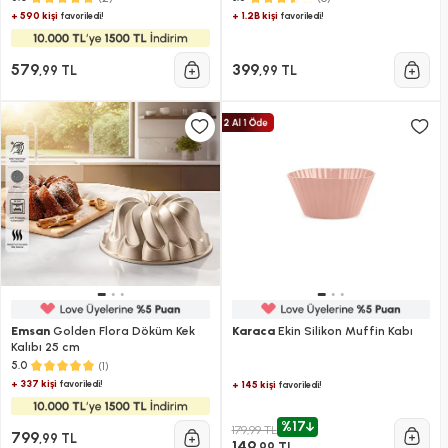
+ 590 kişi
+ 1.2B kişi
favoriledi!
favoriledi!
579
399
,99 TL
,99 TL
Emsan
Golden Flora Döküm Kek
Karaca
Ekin Silikon Muffin Kabı
Kalıbı 25 cm
(1)
5.0
+ 337 kişi
favoriledi!
+ 145 kişi
favoriledi!
%17
179,99 TL
799
,99 TL
149
,99 TL