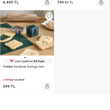
4.499 TL
799
,99 TL
Tchibo
Kurabiye Damga Seti
+ 133 kişi
favoriledi!
349 TL