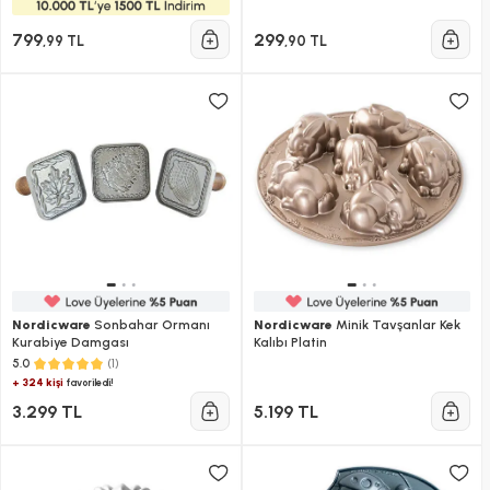
799
299
,99 TL
,90 TL
Nordicware
Sonbahar Ormanı
Nordicware
Minik Tavşanlar Kek
Kurabiye Damgası
Kalıbı Platin
(1)
5.0
+ 324 kişi
favoriledi!
3.299 TL
5.199 TL