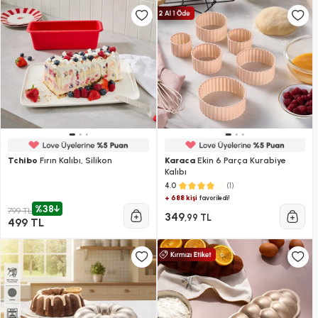
Tchibo
Fırın Kalıbı, Silikon
Karaca
Ekin 6 Parça Kurabiye
Kalıbı
(1)
4.0
+ 688 kişi
favoriledi!
%38
799 TL
349
,99 TL
499 TL