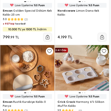
Emsan
Golden Special Döküm Kek
Nordicware
Limon Dansı Kek
Kalıbı 25 cm
Kalıbı
(2)
5.0
+ 937 kişi
favoriledi!
799
4.199 TL
,99 TL
Emsan
Rustik Kurabiye Kalıbı 5
Crick Crack
Harmony 6'lı Silikon
Parça
Muffin Kalıbı
(2)
(6)
5.0
3.5