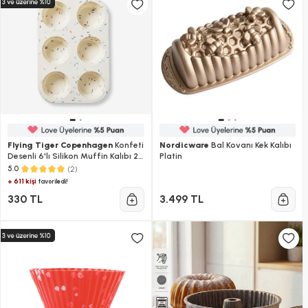
Flying Tiger Copenhagen
Konfeti
Nordicware
Bal Kovanı Kek Kalıbı
Desenli 6'lı Silikon Muffin Kalıbı 24
Platin
cm x 16,5 cm
(2)
5.0
+ 611 kişi
favoriledi!
330 TL
3.499 TL