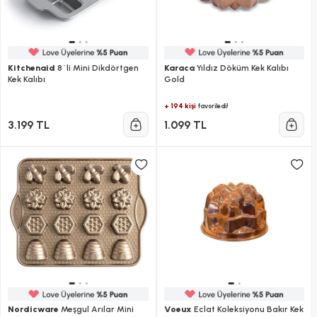
Kitchenaid
8´li Mini Dikdörtgen
Karaca
Yıldız Döküm Kek Kalıbı
Kek Kalıbı
Gold
+ 194 kişi
favoriledi!
3.199 TL
1.099 TL
Nordicware
Meşgul Arılar Mini
Voeux
Eclat Koleksiyonu Bakır Kek