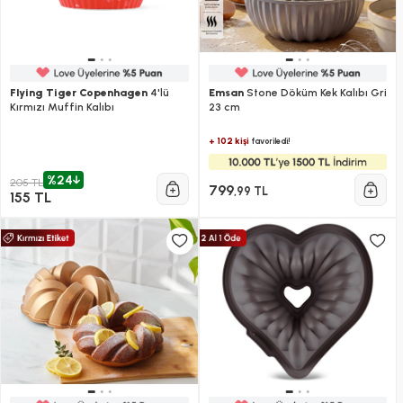
Flying Tiger Copenhagen
4'lü
Emsan
Stone Döküm Kek Kalıbı Gri
Kırmızı Muffin Kalıbı
23 cm
+ 102 kişi
favoriledi!
%24
205 TL
799
,99 TL
155 TL