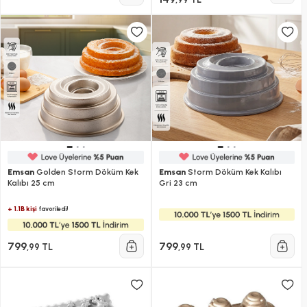
Emsan
Golden Storm Döküm Kek
Emsan
Storm Döküm Kek Kalıbı
Kalıbı 25 cm
Gri 23 cm
+ 1.1B kişi
favoriledi!
799
799
,99 TL
,99 TL