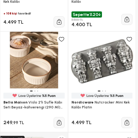
Kek Kalıbı
Kalıbı
+ 108 kişi
favoriledi!
Sepette
%20
5.500 TL
4.499 TL
4.400 TL
Bella Maison
Vislo 2'li Sufle Kabı
Nordicware
Nutcracker Mini Kek
Seti Beyaz-kahverengi (290 Ml)
Kalıbı Platin
Beyaz
249
4.499 TL
,99 TL