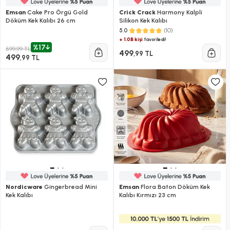
Emsan
Cake Pro Örgü Gold
Crick Crack
Harmony Kalpli
Döküm Kek Kalıbı 26 cm
Silikon Kek Kalıbı
(10)
5.0
+ 1.0B kişi
favoriledi!
%17
599,99 TL
499
,99 TL
499
,99 TL
Nordicware
Gingerbread Mini
Emsan
Flora Baton Döküm Kek
Kek Kalıbı
Kalıbı Kırmızı 23 cm