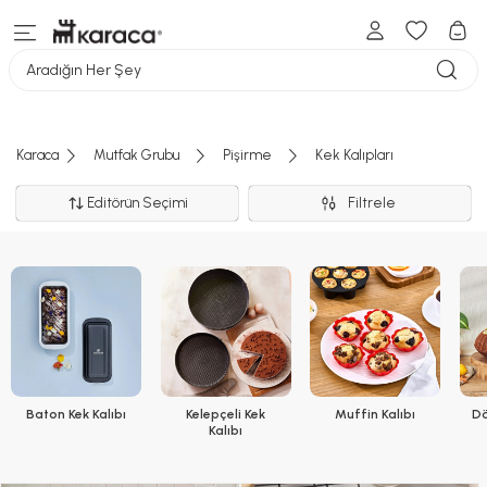
Aradığın Her Şey
Karaca
Mutfak Grubu
Pişirme
Kek Kalıpları
Editörün Seçimi
Filtrele
Baton Kek Kalıbı
Kelepçeli Kek
Muffin Kalıbı
Dö
Kalıbı