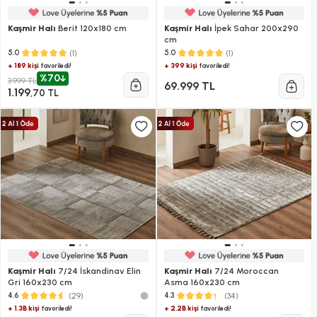
Kaşmir Halı
Berit 120x180 cm
Kaşmir Halı
İpek Sahar 200x290
cm
(1)
(1)
5.0
5.0
+ 189 kişi
+ 399 kişi
favoriledi!
favoriledi!
%70
3.999 TL
69.999 TL
1.199
,70 TL
Kaşmir Halı
7/24 İskandinav Elin
Kaşmir Halı
7/24 Moroccan
Gri 160x230 cm
Asma 160x230 cm
(29)
(34)
4.6
4.3
+ 1.3B kişi
+ 2.2B kişi
favoriledi!
favoriledi!