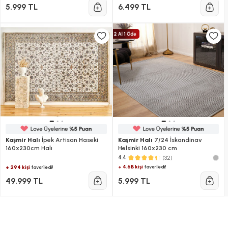
5.999 TL
6.499 TL
Kaşmir Halı
İpek Artisan Haseki
Kaşmir Halı
7/24 İskandinav
160x230cm Halı
Helsinki 160x230 cm
(32)
4.4
+ 4.6B kişi
favoriledi!
+ 294 kişi
favoriledi!
49.999 TL
5.999 TL