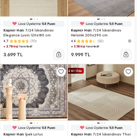
Kaşmir Halı
7/24 İskandinav
Kaşmir Halı
7/24 İskandinav
Elegance Luvin 120x180 cm
Helsinki 200x290 cm
(70)
(32)
4.7
4.4
+ 2.7B kişi
+ 3.3B kişi
favoriledi!
favoriledi!
3.699 TL
9.999 TL
Kaşmir Halı
İpek Lotus
Kaşmir Halı
7/24 İskandinav Thor