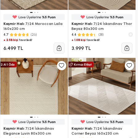
Kaşmir Halı
7/24 Moroccan Laila
Kaşmir Halı
7/24 İskandinav Thor
160x230 cm
Beyaz 80x300 cm
(26)
(38)
4.7
4.4
+ 2.5B kişi
+ 1.0B kişi
favoriledi!
favoriledi!
6.499 TL
3.999 TL
Kaşmir Halı
7/24 İskandinav
Kaşmir Halı
7/24 İskandinav
Elegance Luvin 80x300 cm
Corner Beyaz 160x230 cm