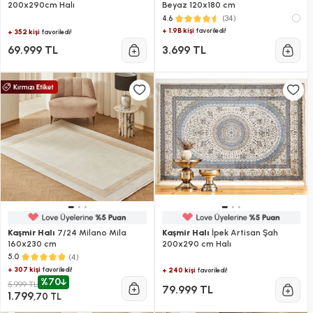
200x290cm Halı
Beyaz 120x180 cm
(34)
4.6
+ 1.9B kişi
favoriledi!
+ 352 kişi
favoriledi!
69.999 TL
3.699 TL
Kaşmir Halı
7/24 Milano Mila
Kaşmir Halı
İpek Artisan Şah
160x230 cm
200x290 cm Halı
(4)
5.0
+ 307 kişi
favoriledi!
+ 240 kişi
favoriledi!
%70
5.999 TL
79.999 TL
1.799
,70 TL