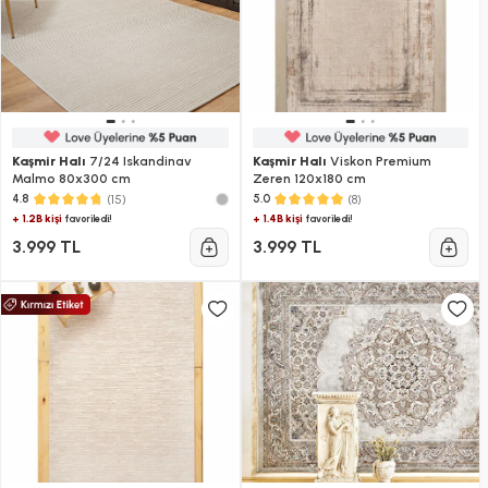
Kaşmir Halı
7/24 Iskandinav
Kaşmir Halı
Viskon Premium
Malmo 80x300 cm
Zeren 120x180 cm
(15)
(8)
4.8
5.0
+ 1.2B kişi
+ 1.4B kişi
favoriledi!
favoriledi!
3.999 TL
3.999 TL