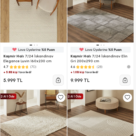
Kaşmir Halı
7/24 İskandinav
Kaşmir Halı
7/24 İskandinav Elin
Elegance Luvin 160x230 cm
Gri 200x290 cm
(70)
(28)
4.7
4.6
+ 5.8B kişi
+ 1.0B kişi
favoriledi!
favoriledi!
5.999 TL
9.999 TL