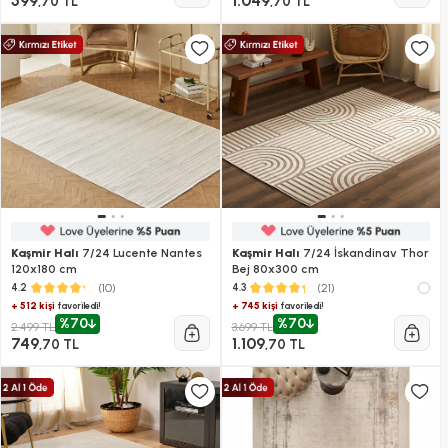
599
1.049
,70 TL
,70 TL
Kaşmir Halı
7/24 Lucente Nantes
Kaşmir Halı
7/24 İskandinav Thor
120x180 cm
Bej 80x300 cm
(10)
(21)
4.2
4.3
+ 512 kişi
+ 745 kişi
favoriledi!
favoriledi!
%70
%70
2.499 TL
3.699 TL
749
1.109
,70 TL
,70 TL