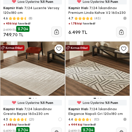
Kaşmir Halı
7/24 Lucente Versay
Kaşmir Halı
7/24 İskandinav
120x180 cm
Premium Linda Kahve V2 160x230
(8)
(45)
4.6
4.7
+ 456 kişi
+ 1.7B kişi
favoriledi!
favoriledi!
%70
2.499 TL
6.499 TL
749
,70 TL
Kaşmir Halı
7/24 İskandinav
Kaşmir Halı
7/24 İskandinav
Greata Beyaz 160x230 cm
Elegance Napoli Gri 120x180 cm
(21)
(10)
4.5
4.4
+ 1.6B kişi
+ 444 kişi
favoriledi!
favoriledi!
%70
%70
5.499 TL
2.499 TL