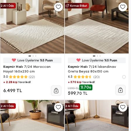
Kaşmir Halı
7/24 Moroccan
Kaşmir Halı
7/24 İskandinav
Hayat 160x230 cm
Greta Beyaz 80x150 cm
(22)
(20)
5.0
4.5
+ 2.2B kişi
+ 570 kişi
favoriledi!
favoriledi!
%70
1.999 TL
6.499 TL
599
,70 TL