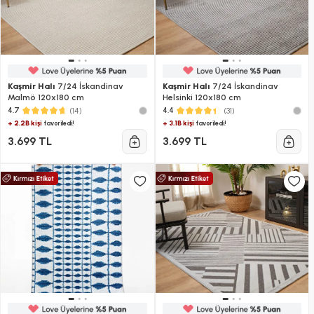
Kaşmir Halı
7/24 İskandinav
Kaşmir Halı
7/24 İskandinav
Malmö 120x180 cm
Helsinki 120x180 cm
(14)
(31)
4.7
4.4
+ 2.2B kişi
+ 3.1B kişi
favoriledi!
favoriledi!
3.699 TL
3.699 TL