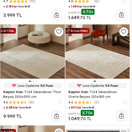
(70)
(12)
4.7
4.0
+ 2.1B kişi
+ 1.6B kişi
favoriledi!
favoriledi!
%70
5.499 TL
3.999 TL
1.649
,70 TL
Kaşmir Halı
7/24 İskandinav Thor
Kaşmir Halı
7/24 İskandinav
Beyaz 200x290 cm
Greta Beyaz 120x180 cm
(36)
(21)
4.6
4.4
+ 2.2B kişi
+ 831 kişi
favoriledi!
favoriledi!
%70
3.499 TL
9.999 TL
1.049
,70 TL