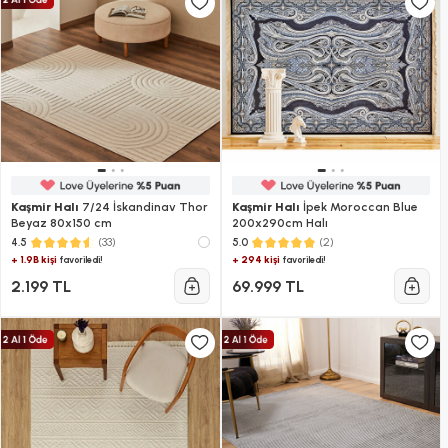
Kaşmir Halı
7/24 İskandinav Thor
Kaşmir Halı
İpek Moroccan Blue
Beyaz 80x150 cm
200x290cm Halı
(33)
(2)
4.5
5.0
+ 1.9B kişi
+ 294 kişi
favoriledi!
favoriledi!
2.199 TL
69.999 TL