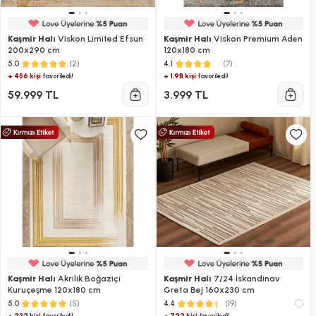
Kaşmir Halı
Viskon Limited Efsun
Kaşmir Halı
Viskon Premium Aden
200x290 cm
120x180 cm
(2)
(7)
5.0
4.1
+ 456 kişi
+ 1.9B kişi
favoriledi!
favoriledi!
59.999 TL
3.999 TL
Kaşmir Halı
Akrilik Boğaziçi
Kaşmir Halı
7/24 İskandinav
Kuruçeşme 120x180 cm
Greta Bej 160x230 cm
(5)
(19)
5.0
4.4
+ 232 kişi
+ 722 kişi
favoriledi!
favoriledi!