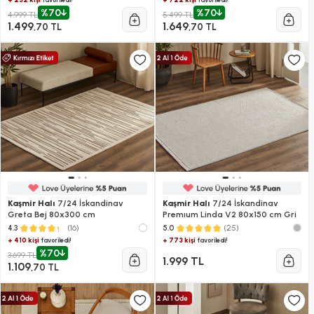
%70
%70
4.999 TL
5.499 TL
1.499
1.649
,70 TL
,70 TL
Kaşmir Halı
7/24 İskandinav
Kaşmir Halı
7/24 İskandinav
Greta Bej 80x300 cm
Premıum Linda V2 80x150 cm Gri
(16)
(25)
4.3
5.0
+ 410 kişi
+ 773 kişi
favoriledi!
favoriledi!
%70
3.699 TL
1.999 TL
1.109
,70 TL