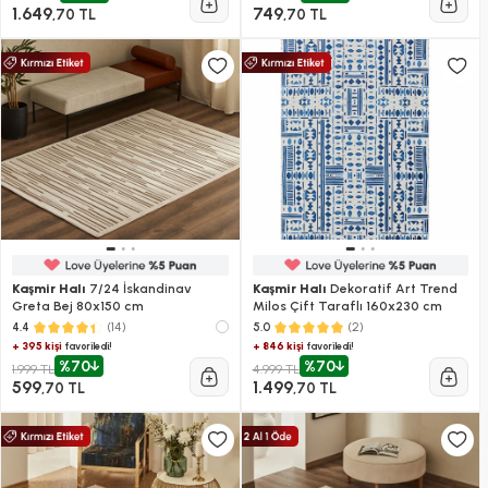
1.649
749
,70 TL
,70 TL
Kaşmir Halı
7/24 İskandinav
Kaşmir Halı
Dekoratif Art Trend
Greta Bej 80x150 cm
Milos Çift Taraflı 160x230 cm
(14)
(2)
4.4
5.0
+ 395 kişi
+ 846 kişi
favoriledi!
favoriledi!
%70
%70
1.999 TL
4.999 TL
599
1.499
,70 TL
,70 TL