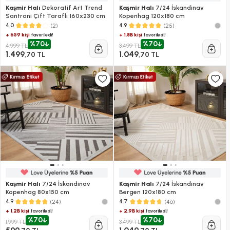
Kaşmir Halı
Dekoratif Art Trend
Kaşmir Halı
7/24 İskandinav
Santroni Çift Taraflı 160x230 cm
Kopenhag 120x180 cm
(2)
(25)
4.0
4.9
+ 659 kişi
+ 1.8B kişi
favoriledi!
favoriledi!
%70
%70
4.999 TL
3.499 TL
1.499
1.049
,70 TL
,70 TL
Kaşmir Halı
7/24 İskandinav
Kaşmir Halı
7/24 İskandinav
Kopenhag 80x150 cm
Bergen 120x180 cm
(24)
(46)
4.9
4.7
+ 1.2B kişi
+ 2.9B kişi
favoriledi!
favoriledi!
%70
%70
1.999 TL
3.499 TL