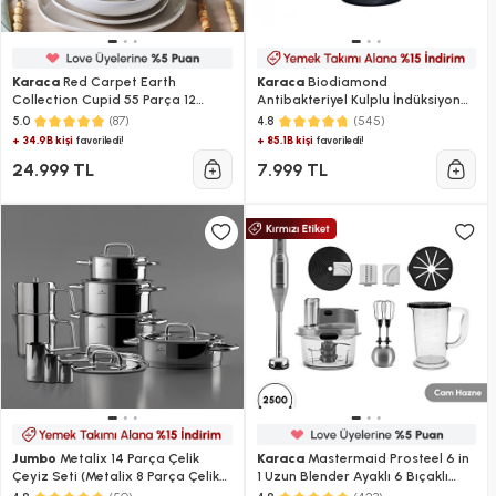
Karaca
Red Carpet Earth
Karaca
Biodiamond
Collection Cupid 55 Parça 12
Antibakteriyel Kulplu İndüksiyon
Kişilik Yemek Takımı
Tabanlı 7 Parça Tencere ve Tava
(87)
(545)
5.0
4.8
Seti
+ 34.9B kişi
+ 85.1B kişi
favoriledi!
favoriledi!
24.999 TL
7.999 TL
Jumbo
Metalix 14 Parça Çelik
Karaca
Mastermaid Prosteel 6 in
Çeyiz Seti (Metalix 8 Parça Çelik
1 Uzun Blender Ayaklı 6 Bıçaklı
Tencere Seti-Metalix Full Metal
Cam Mutfak Robotu 2500W