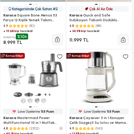
Karaca
Square Bone Mensa 53
Karaca
Quick and Safe
Parça 12 Kişilik Yemek Takımı
İndüksiyon Tabanlı Düdüklü
Beyaz
Tencere Seti 4+6 Lt
(80)
(881)
4.9
4.8
+ 19.6B kişi
+ 36.9B kişi
favoriledi!
favoriledi!
%10
9.999 TL
11.999 TL
8.999 TL
Karaca
Mastermaid Power
Karaca
Çaysever 3 in 1 Konuşan
Multifunctional 10 in 1 Mutfak
Çelik Süzgeçli Su Isıtıcı ve Mama
Robotu 2000W Galaxy Grey
Suyu Hazırlama Cam Çay
(2302)
(1143)
4.8
4.9
Makinesi Starlight
+ 40.1B kişi
+ 13.9B kişi
favoriledi!
favoriledi!