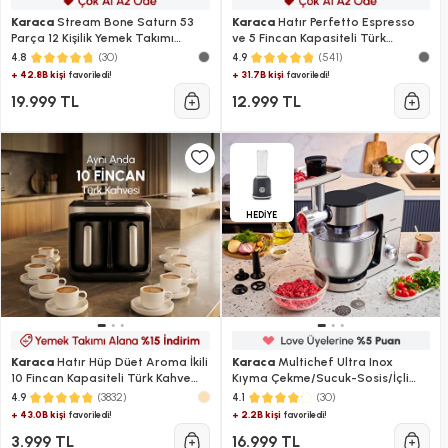
Karaca
Stream Bone Saturn 53
Karaca
Hatır Perfetto Espresso
Parça 12 Kişilik Yemek Takımı
ve 5 Fincan Kapasiteli Türk
Platin
Kahvesi Makinesi
(30)
(541)
4.8
4.9
+ 42.8B kişi
+ 31.7B kişi
favoriledi!
favoriledi!
19.999 TL
12.999 TL
HEDİYE
Karaca
Hatır Hüp Düet Aroma İkili
Karaca
Multichef Ultra Inox
10 Fincan Kapasiteli Türk Kahve
Kıyma Çekme/Sucuk-Sosis/İçli
Makinesi Space Gray
Köfte Aparatlı Hamur Yoğurma
(3832)
(30)
4.9
4.1
Makinesi 2000W 8L
+ 43.0B kişi
+ 2.2B kişi
favoriledi!
favoriledi!
3.999 TL
16.999 TL