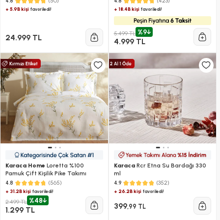
(50)
(423)
4.8
4.8
Çaydanlık-3'lü Cezve)
Galaxy Grey
+ 5.9B kişi
+ 18.4B kişi
favoriledi!
favoriledi!
%9
5.499 TL
24.999 TL
4.999 TL
Karaca Home
Loretta %100
Karaca
Rcr Etna Su Bardağı 330
Pamuk Çift Kişilik Pike Takımı
ml
(565)
(352)
4.8
4.9
+ 31.2B kişi
+ 26.2B kişi
favoriledi!
favoriledi!
%48
2.499 TL
399
,99 TL
1.299 TL