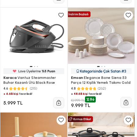
Karaca
Vantuz Steammaster
Emsan
Elegance Bone Siena 53
Buhar Kazanlı Ütü Black Rose
Parça 12 Kişilik Yemek Takımı Gold
(215)
(262)
4.6
4.8
+ 6.6B kişi
+ 48.6B kişi
favoriledi!
favoriledi!
%9
10.999 TL
5.999 TL
9.999 TL