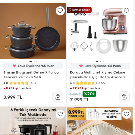
Emsan
Biogranit Defne 7 Parça
Karaca
Multichef Kıyma Çekme
Tencere ve Tava Seti
/Sucuk-Sosis/İçli Köfte Aparatlı
Hamur Yoğurma Makinesi
(434)
(2099)
4.8
4.8
Rosegold 1900W 5,5L
+ 8.9B kişi
+ 29.2B kişi
favoriledi!
favoriledi!
%20
9.999 TL
3.999 TL
7.999 TL