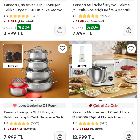
Karaca
Çaysever 3 in 1 Konuşan
Karaca
Multichef Kıyma Çekme
Çelik Süzgeçli Su Isıtıcı ve Mama
/Sucuk-Sosis/İçli Köfte Aparatlı
Suyu Hazırlama Cam Çay
Hamur Yoğurma Makinesi Shiny
(1143)
(2099)
4.9
4.8
Makinesi Black
Black 1900W 5,5L
+ 17.4B kişi
+ 28.9B kişi
favoriledi!
favoriledi!
%20
%20
4.999 TL
9.999 TL
3.999 TL
7.999 TL
HEDİYE
HEDİYE
Emsan
Emirgan XL 13 Parça
Karaca
Mastermaid Chef Ultra
Saklama Kaplı Çelik Tencere Seti
D2000W Dijital Ekranlı Hamur
Yoğurma Makinesi Starlight 7L
(652)
(517)
+
4.8
4.8
+ 128.2B kişi
+ 10.6B kişi
favoriledi!
favoriledi!
7.999 TL
12.999 TL