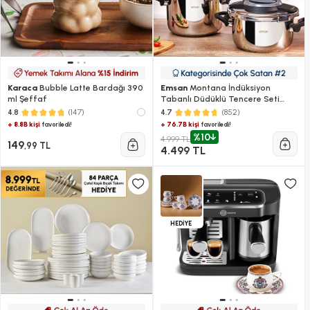
Karaca
Bubble Latte Bardağı 390
Emsan
Montana İndüksiyon
ml Şeffaf
Tabanlı Düdüklü Tencere Seti
Siyah Gri 4+6 Litre
(147)
(852)
4.8
4.7
+ 8.8B kişi
+ 76.7B kişi
favoriledi!
favoriledi!
%10
4.999 TL
149
,99 TL
4.499 TL
HEDİYE