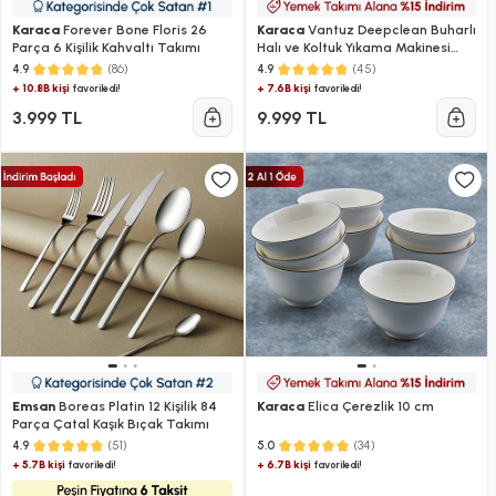
Karaca
Forever Bone Floris 26
Karaca
Vantuz Deepclean Buharlı
Parça 6 Kişilik Kahvaltı Takımı
Halı ve Koltuk Yıkama Makinesi
Antrasit
(86)
(45)
4.9
4.9
+ 10.8B kişi
+ 7.6B kişi
favoriledi!
favoriledi!
3.999 TL
9.999 TL
Emsan
Boreas Platin 12 Kişilik 84
Karaca
Elica Çerezlik 10 cm
Parça Çatal Kaşık Bıçak Takımı
(51)
(34)
4.9
5.0
+ 5.7B kişi
+ 6.7B kişi
favoriledi!
favoriledi!