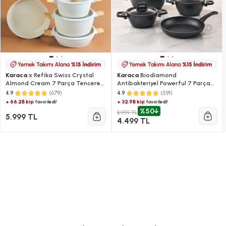
Karaca
x Refika Swiss Crystal
Karaca
Biodiamond
Almond Cream 7 Parça Tencere
Antibakteriyel Powerful 7 Parça
ve Tava Seti
Tencere ve Tava Seti
(679)
(591)
4.9
4.9
+ 66.2B kişi
+ 32.9B kişi
favoriledi!
favoriledi!
%50
8.999 TL
5.999 TL
4.499 TL