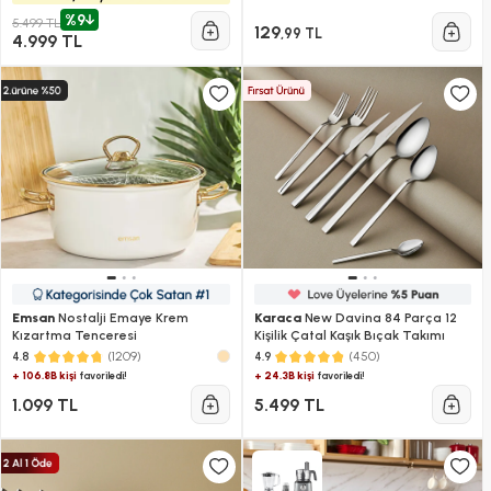
%9
5.499 TL
129
,99 TL
4.999 TL
Emsan
Nostalji Emaye Krem
Karaca
New Davina 84 Parça 12
Kızartma Tenceresi
Kişilik Çatal Kaşık Bıçak Takımı
(1209)
(450)
4.8
4.9
+ 106.8B kişi
+ 24.3B kişi
favoriledi!
favoriledi!
1.099 TL
5.499 TL