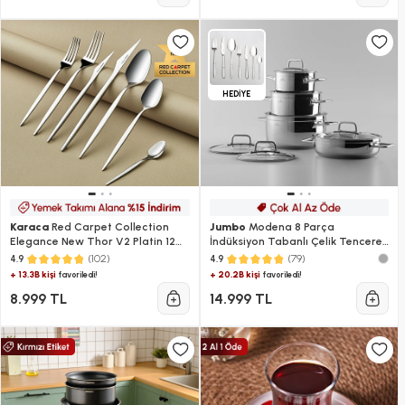
HEDİYE
Karaca
Red Carpet Collection
Jumbo
Modena 8 Parça
Elegance New Thor V2 Platin 12
İndüksiyon Tabanlı Çelik Tencere
Kişilik 84 Parça Çatal Kaşık Bıçak
Seti
(102)
(79)
4.9
4.9
Takımı
+ 13.3B kişi
+ 20.2B kişi
favoriledi!
favoriledi!
8.999 TL
14.999 TL