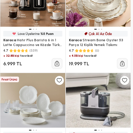
Karaca
Hatır Plus Barista 6 in 1
Karaca
Stream Bone Oyster 53
Latte Cappuccino ve Közde Türk
Parça 12 Kişilik Yemek Takımı
Kahve Makinesi Black Silver
(559)
(6)
4.7
4.7
+ 32.8B kişi
+ 4.5B kişi
favoriledi!
favoriledi!
6.999 TL
19.999 TL