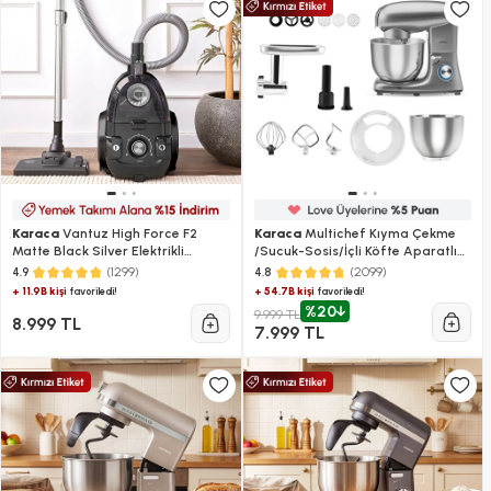
Karaca
Vantuz High Force F2
Karaca
Multichef Kıyma Çekme
Matte Black Silver Elektrikli
/Sucuk-Sosis/İçli Köfte Aparatlı
Süpürge
Hamur Yoğurma Makinesi Antrasit
(1299)
(2099)
4.9
4.8
1900W 5,5L
+ 11.9B kişi
+ 54.7B kişi
favoriledi!
favoriledi!
%20
9.999 TL
8.999 TL
7.999 TL