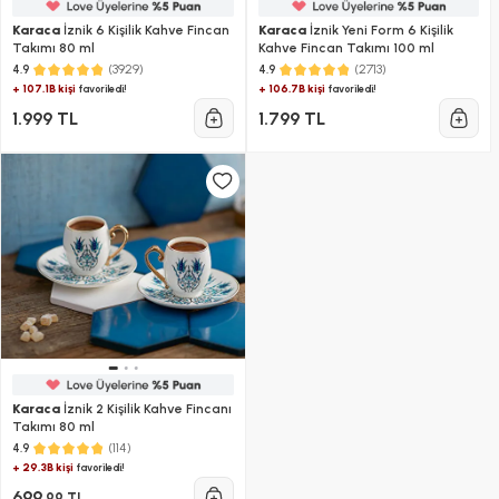
Karaca
İznik 6 Kişilik Kahve Fincan
Karaca
İznik Yeni Form 6 Kişilik
Takımı 80 ml
Kahve Fincan Takımı 100 ml
(3929)
(2713)
4.9
4.9
+ 107.1B kişi
+ 106.7B kişi
favoriledi!
favoriledi!
1.999 TL
1.799 TL
Karaca
İznik 2 Kişilik Kahve Fincanı
Takımı 80 ml
(114)
4.9
+ 29.3B kişi
favoriledi!
699
,99 TL