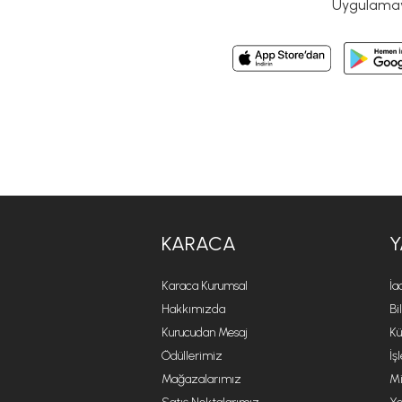
Uygulamayı
KARACA
Y
Karaca Kurumsal
İa
Hakkımızda
Bi
Kurucudan Mesaj
Kü
Ödüllerimiz
İş
Mağazalarımız
Mi