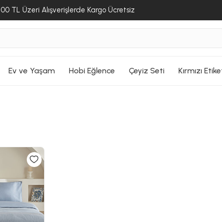
00 TL Üzeri Alışverişlerde Kargo Ücretsiz
Ev ve Yaşam
Hobi Eğlence
Çeyiz Seti
Kırmızı Etike