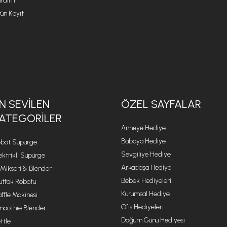
rdım
ün Kayıt
N SEVILEN
ÖZEL SAYFALAR
ATEGORILER
Anneye Hediye
Babaya Hediye
bot Süpürge
Sevgiliye Hediye
ektrikli Süpürge
Arkadaşa Hediye
 Mikseri & Blender
Bebek Hediyeleri
tfak Robotu
Kurumsal Hediye
ffle Makinesi
Ofis Hediyeleri
oothie Blender
Doğum Günü Hediyesi
ttle