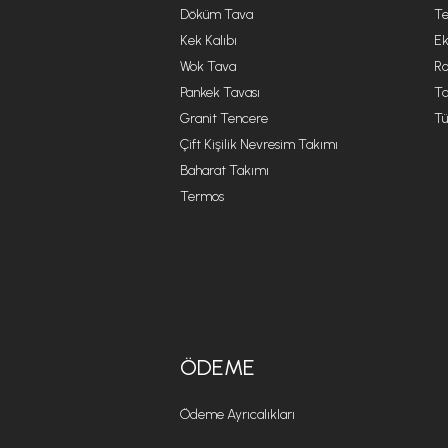
Döküm Tava
Te
Kek Kalıbı
Ek
Wok Tava
R
Pankek Tavası
Ta
Granit Tencere
Tü
Çift Kişilik Nevresim Takımı
Baharat Takımı
Termos
ÖDEME
Ödeme Ayrıcalıkları