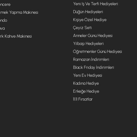
Yeni Iş Ve Terfi Hediyeleri
ncere
Düğün Hediyeleri
mek Yapma Makinesi
Kişiye Özel Hediye
ondo
Çeyiz Seti
va
Anneler Günü Hediyesi
rk Kahve Makinesi
Yılbaşı Hediyeleri
Öğretmenler Günü Hediyesi
Ramazan İndirimleri
Black Friday İndirimleri
Yeni Ev Hediyesi
Kadına Hediye
Erkeğe Hediye
11.11 Fırsatlar