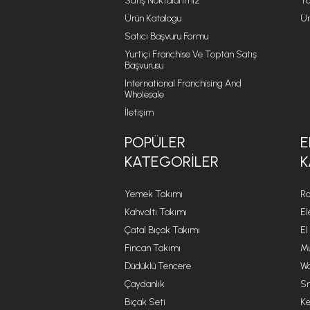
Satış Noktalarımız
Ya
Ürün Katalogu
Ür
Satıcı Başvuru Formu
Yurtiçi Franchise Ve Toptan Satış
Başvurusu
International Franchising And
Wholesale
İletişim
POPÜLER
E
KATEGORILER
K
Yemek Takımı
Ro
Kahvaltı Takımı
El
Çatal Bıçak Takımı
El
Fincan Takımı
Mu
Düdüklü Tencere
Wa
Çaydanlık
Sm
Bıçak Seti
Ke