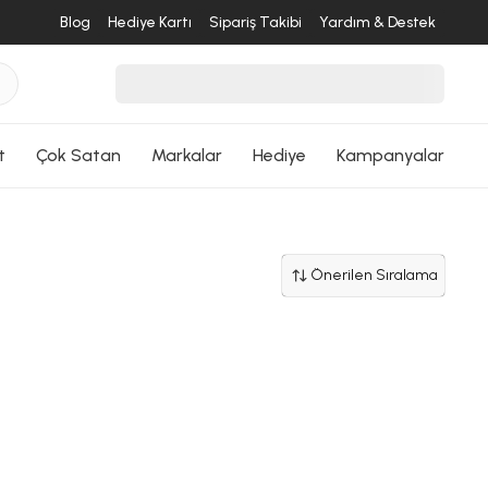
Blog
Hediye Kartı
Sipariş Takibi
Yardım & Destek
t
Çok Satan
Markalar
Hediye
Kampanyalar
Önerilen Sıralama