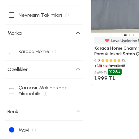
Nevresim Takımları
(1)
Marka
Karaca Home
Charm 
Karaca Home
(1)
Pamuk Jakarlı Saten Çif
Nevresim Takımı Mavi
5.0
(2)
+ 1.1B kişi
favoriledi!
Özellikler
%26
2.699 TL
1.999 TL
Çamaşır Makinesinde
Yıkanabilir
(1)
Renk
Mavi
(1)