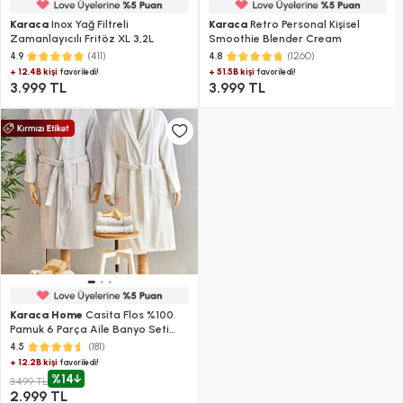
Karaca
Inox Yağ Filtreli
Karaca
Retro Personal Kişisel
Zamanlayıcılı Fritöz XL 3,2L
Smoothie Blender Cream
(411)
(1260)
4.9
4.8
+ 12.4B kişi
+ 51.5B kişi
favoriledi!
favoriledi!
3.999 TL
3.999 TL
Karaca Home
Casita Flos %100
Pamuk 6 Parça Aile Banyo Seti
Bej-Krem
(181)
4.5
+ 12.2B kişi
favoriledi!
%14
3.499 TL
2.999 TL