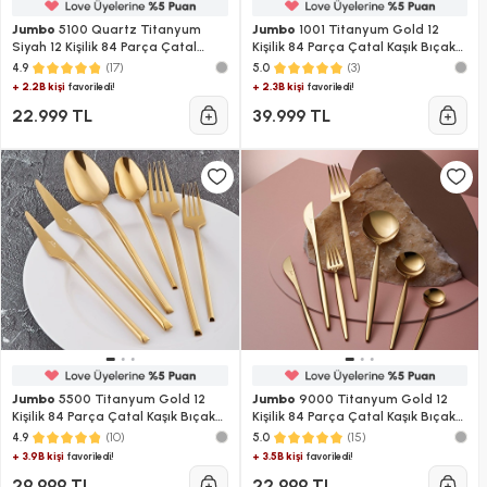
Jumbo
5100 Quartz Titanyum
Jumbo
1001 Titanyum Gold 12
Siyah 12 Kişilik 84 Parça Çatal
Kişilik 84 Parça Çatal Kaşık Bıçak
Kaşık Bıçak Takımı
Takımı
(17)
(3)
4.9
5.0
+ 2.2B kişi
+ 2.3B kişi
favoriledi!
favoriledi!
22.999 TL
39.999 TL
Jumbo
5500 Titanyum Gold 12
Jumbo
9000 Titanyum Gold 12
Kişilik 84 Parça Çatal Kaşık Bıçak
Kişilik 84 Parça Çatal Kaşık Bıçak
Takımı
Takımı
(10)
(15)
4.9
5.0
+ 3.9B kişi
+ 3.5B kişi
favoriledi!
favoriledi!
29.999 TL
22.999 TL