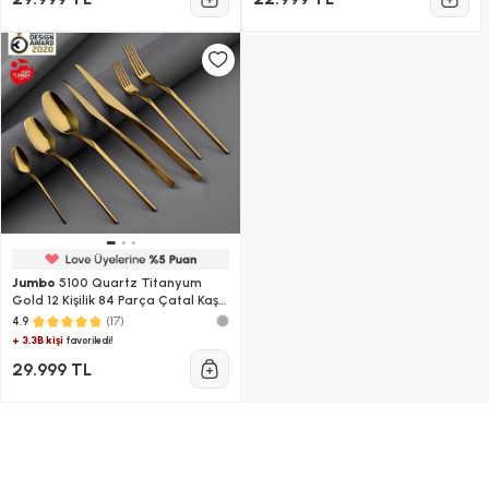
Jumbo
5100 Quartz Titanyum
Gold 12 Kişilik 84 Parça Çatal Kaşık
Bıçak Takımı
(17)
4.9
+ 3.3B kişi
favoriledi!
29.999 TL