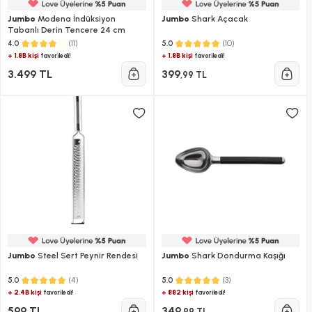
Jumbo
Modena İndüksiyon
Jumbo
Shark Açacak
Tabanlı Derin Tencere 24 cm
(11)
(10)
4.0
5.0
+ 1.8B kişi
+ 1.8B kişi
favoriledi!
favoriledi!
3.499 TL
399
,99 TL
Jumbo
Steel Sert Peynir Rendesi
Jumbo
Shark Dondurma Kaşığı
(4)
(3)
5.0
5.0
+ 2.4B kişi
+ 882 kişi
favoriledi!
favoriledi!
599 TL
349
,99 TL