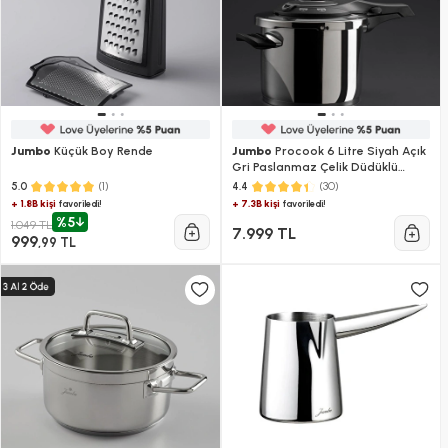
Jumbo
Küçük Boy Rende
Jumbo
Procook 6 Litre Siyah Açık
Gri Paslanmaz Çelik Düdüklü
Tencere
(1)
(30)
5.0
4.4
+ 1.8B kişi
+ 7.3B kişi
favoriledi!
favoriledi!
%5
1.049 TL
7.999 TL
999
,99 TL