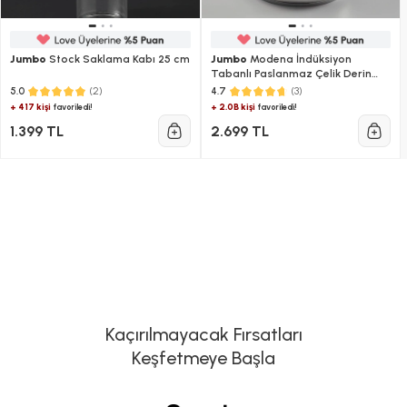
Jumbo
Stock Saklama Kabı 25 cm
Jumbo
Modena İndüksiyon
Tabanlı Paslanmaz Çelik Derin
Tencere 16 cm
(2)
(3)
5.0
4.7
+ 417 kişi
+ 2.0B kişi
favoriledi!
favoriledi!
1.399 TL
2.699 TL
Kaçırılmayacak Fırsatları
Keşfetmeye Başla