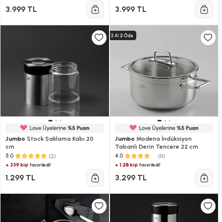
3.999 TL
3.999 TL
Jumbo
Stock Saklama Kabı 20
Jumbo
Modena İndüksiyon
cm
Tabanlı Derin Tencere 22 cm
(2)
(11)
5.0
4.0
+ 339 kişi
+ 1.2B kişi
favoriledi!
favoriledi!
1.299 TL
3.299 TL