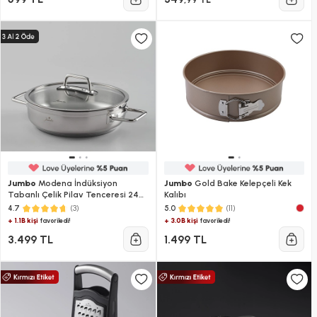
Jumbo
Modena İndüksiyon
Jumbo
Gold Bake Kelepçeli Kek
Tabanlı Çelik Pilav Tenceresi 24
Kalıbı
cm
(3)
(11)
4.7
5.0
+ 1.1B kişi
+ 3.0B kişi
favoriledi!
favoriledi!
3.499 TL
1.499 TL