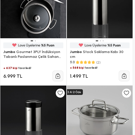
Jumbo
Gourmet 3PLY İndüksiyon
Jumbo
Stock Saklama Kabı 30
Tabanlı Paslanmaz Çelik Sahan
cm
20 cm
(2)
5.0
+ 568 kişi
favoriledi!
+ 637 kişi
favoriledi!
6.999 TL
1.499 TL