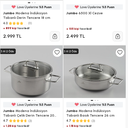
Jumbo
Modena İndüksiyon
Jumbo
6500 Xl Cezve
Tabanlı Derin Tencere 18 cm
(11)
4.0
+ 899 kişi
favoriledi!
+ 105 kişi
favoriledi!
2.999 TL
2.499 TL
Jumbo
Modena İndüksiyon
Jumbo
Modena İndüksiyon
Tabanlı Çelik Derin Tencere 20
Tabanlı Basık Tencere 26 cm
cm
(3)
(3)
4.7
4.7
+ 1.2B kişi
+ 1.1B kişi
favoriledi!
favoriledi!