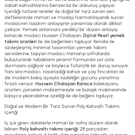
sabah kahvaltılarına benzersiz bir dokunuş yapıyor.
İçerdiği natürel renkler ile doğal bir tarz sunan seri,
defilelerinde mimari ve modayı harmanlayarak sunan
modacının tasarım anlayışının yansıması olarak dikkat
çekiyor. Yemek anlarınıza yenilikçi bir düzen anlayışı
katacak modacı Hussein Chalayan,
Dijital Pearl yemek
takımı ürünleri
ile de beğenileri topluyor. Kendisi ile
özdeşleşmiş minimal tasarımları yemek takımı
servislerine taşıyan modacı, mimariyi sofralarda
buluşturarak tabakların piramit formunda üst üste
durmasını sağlıyor ve böylece fütüristik bir duruş sunuyor.
Yanı sıra modacı, tasarladığı kahve ve çay fincanları ile
de modern bakış açısıyla sadeliğin gücünü yansıtma
fırsatı veriyor.
Hussein Chalayan Karaca
koleksiyonu
ürünleri, porselen malzemesiyle ve bulaşık makinesinde
kolayca yıkanabilme özelliği ile de beğeni topluyor.
Doğal ve Modern Bir Tarz Sunan Poly Kahvaltı Takımı
İçeriği
İç içe giren dairelerle mimari bir sofra düzeni olarak
bilinen
Poly kahvaltı takımı içeriği
28 parçadan
meydana geliyor. 6 kişilik olan porselen kahvaltı ve servis