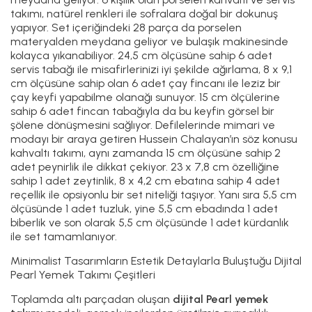
takımı, natürel renkleri ile sofralara doğal bir dokunuş
yapıyor. Set içeriğindeki 28 parça da porselen
materyalden meydana geliyor ve bulaşık makinesinde
kolayca yıkanabiliyor. 24,5 cm ölçüsüne sahip 6 adet
servis tabağı ile misafirlerinizi iyi şekilde ağırlama, 8 x 9,1
cm ölçüsüne sahip olan 6 adet çay fincanı ile leziz bir
çay keyfi yapabilme olanağı sunuyor. 15 cm ölçülerine
sahip 6 adet fincan tabağıyla da bu keyfin görsel bir
şölene dönüşmesini sağlıyor. Defilelerinde mimari ve
modayı bir araya getiren Hussein Chalayan’ın söz konusu
kahvaltı takımı, aynı zamanda 15 cm ölçüsüne sahip 2
adet peynirlik ile dikkat çekiyor. 23 x 7,8 cm özelliğine
sahip 1 adet zeytinlik, 8 x 4,2 cm ebatına sahip 4 adet
reçellik ile opsiyonlu bir set niteliği taşıyor. Yanı sıra 5,5 cm
ölçüsünde 1 adet tuzluk, yine 5,5 cm ebadında 1 adet
biberlik ve son olarak 5,5 cm ölçüsünde 1 adet kürdanlık
ile set tamamlanıyor.
Minimalist Tasarımların Estetik Detaylarla Buluştuğu Dijital
Pearl Yemek Takımı Çeşitleri
Toplamda altı parçadan oluşan
dijital Pearl yemek