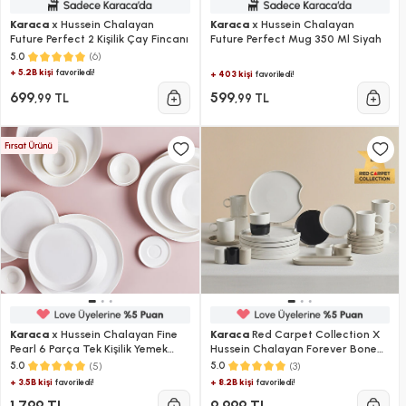
Karaca
x Hussein Chalayan
Karaca
x Hussein Chalayan
Future Perfect 2 Kişilik Çay Fincanı
Future Perfect Mug 350 Ml Siyah
(6)
5.0
+ 5.2B kişi
favoriledi!
+ 403 kişi
favoriledi!
699
599
,99 TL
,99 TL
Karaca
x Hussein Chalayan Fine
Karaca
Red Carpet Collection X
Pearl 6 Parça Tek Kişilik Yemek
Hussein Chalayan Forever Bone
Takımı
Poly 28 Parça 6 Kişilik Kahvaltı
(5)
(3)
5.0
5.0
Takımı
+ 3.5B kişi
+ 8.2B kişi
favoriledi!
favoriledi!
1.799 TL
9.999 TL