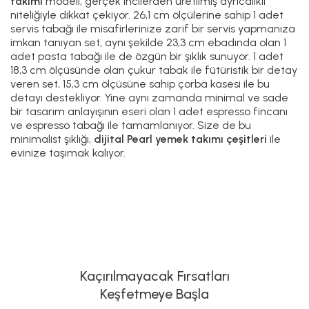
takımı
modeli, gerçek incilerden üretilmiş ayrıcalıklı
niteliğiyle dikkat çekiyor. 26,1 cm ölçülerine sahip 1 adet
servis tabağı ile misafirlerinize zarif bir servis yapmanıza
imkan tanıyan set, aynı şekilde 23,3 cm ebadında olan 1
adet pasta tabağı ile de özgün bir şıklık sunuyor. 1 adet
18,3 cm ölçüsünde olan çukur tabak ile fütüristik bir detay
veren set, 15,3 cm ölçüsüne sahip çorba kasesi ile bu
detayı destekliyor. Yine aynı zamanda minimal ve sade
bir tasarım anlayışının eseri olan 1 adet espresso fincanı
ve espresso tabağı ile tamamlanıyor. Size de bu
minimalist şıklığı,
dijital
Pearl yemek takımı çeşitleri
ile
evinize taşımak kalıyor.
Kaçırılmayacak Fırsatları
Keşfetmeye Başla