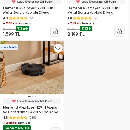
Homend
Dustroyer 1272H 2 in 1
Homend
Dustroyer 1272H 2 in 1
Metal Borulu Kablolu Dikey
Metal Borulu Kablolu Dikey
Süpürge Beyaz Gri
Süpürge Siyah
(195)
(195)
4.8
4.8
+ 2.6B kişi
+ 2.3B kişi
favoriledi!
favoriledi!
%36
%12
2.499 TL
2.499 TL
1.599 TL
2.199 TL
Homend
Alex Laser 1291H Moplu
ve Haritalamalı Akıllı 5 Kpa Robot
Süpürge Siyah
(285)
4.8
+ 2.5B kişi
favoriledi!
Sepette
%10