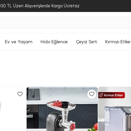
00 TL Üzeri Alışverişlerde Kargo Ücretsiz
Ev ve Yaşam
Hobi Eğlence
Çeyiz Seti
Kırmızı Etike