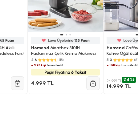
 Akıllı
Homend
Meatbox 3101H
Homend
Coffe
adeless Fan)
Paslanmaz Çelik Kıyma Makinesi
Kahve Öğütücül
Köpürtücülü,Do
4.6
(18)
5.0
(5
Full Otomatik E
+ 3.9B kişi
favoriledi!
+ 1.5B kişi
favoriledi!
%40
24.999 TL
4.999 TL
14.999 TL