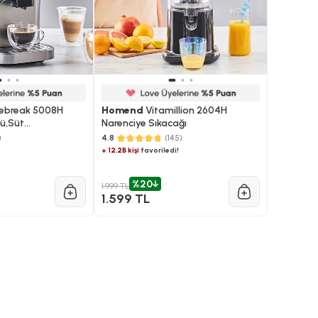
ebreak 5008H
Homend
Vitamillion 2604H
ü,Süt
Narenciye Sıkacağı
kunmatik Ekranlı
)
4.8
(145)
spresso Makinesi
+ 12.2B kişi
favoriledi!
%20
1.999 TL
1.599 TL