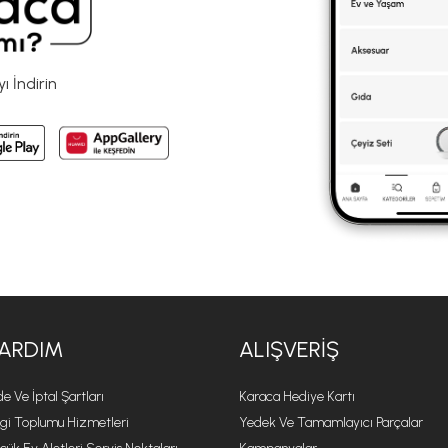
 İndirin
ARDIM
ALIŞVERIŞ
de Ve İptal Şartları
Karaca Hediye Kartı
lgi Toplumu Hizmetleri
Yedek Ve Tamamlayıcı Parçalar