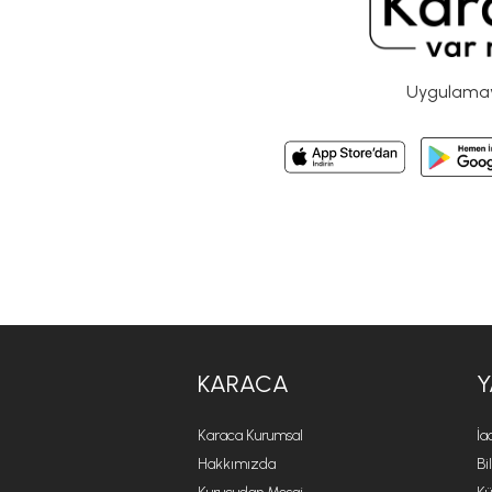
Uygulamayı
KARACA
Y
Karaca Kurumsal
İa
Hakkımızda
Bi