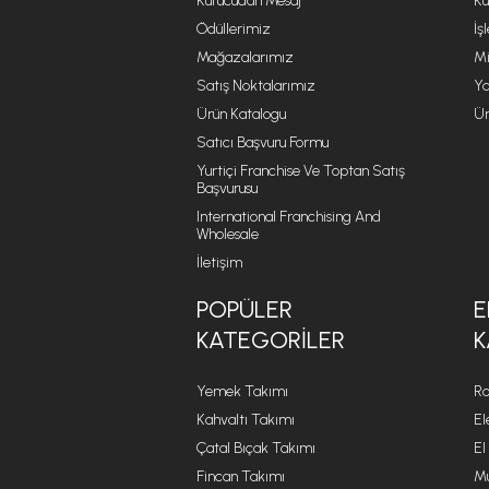
Kurucudan Mesaj
Kü
Ödüllerimiz
İş
Mağazalarımız
Mi
Satış Noktalarımız
Ya
Ürün Katalogu
Ür
Satıcı Başvuru Formu
Yurtiçi Franchise Ve Toptan Satış
Başvurusu
International Franchising And
Wholesale
İletişim
POPÜLER
E
KATEGORILER
K
Yemek Takımı
Ro
Kahvaltı Takımı
El
Çatal Bıçak Takımı
El
Fincan Takımı
Mu