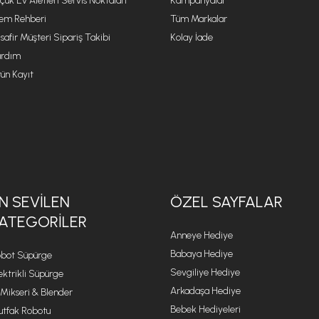
çük Ev Aletleri Servis Noktaları
Kampanyalar
lem Rehberi
Tüm Markalar
safir Müşteri Sipariş Takibi
Kolay İade
rdım
ün Kayıt
N SEVILEN
ÖZEL SAYFALAR
ATEGORILER
Anneye Hediye
Babaya Hediye
bot Süpürge
Sevgiliye Hediye
ektrikli Süpürge
Arkadaşa Hediye
 Mikseri & Blender
Bebek Hediyeleri
tfak Robotu