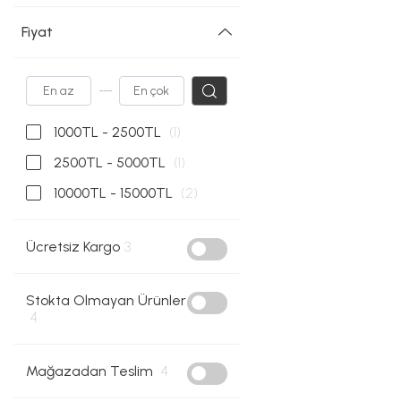
Fiyat
---
1000TL - 2500TL
(1)
2500TL - 5000TL
(1)
10000TL - 15000TL
(2)
Ücretsiz Kargo
3
Stokta Olmayan Ürünler
4
Mağazadan Teslim
4