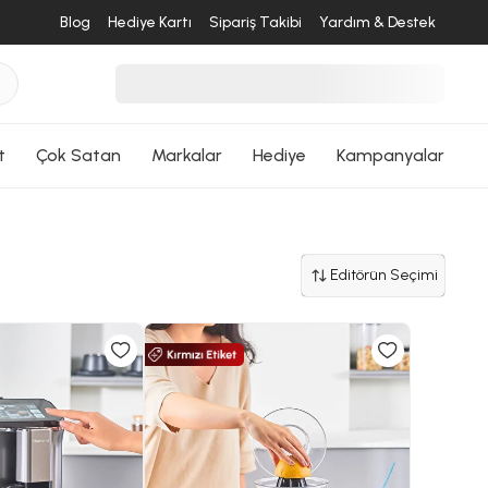
Blog
Hediye Kartı
Sipariş Takibi
Yardım & Destek
t
Çok Satan
Markalar
Hediye
Kampanyalar
Editörün Seçimi