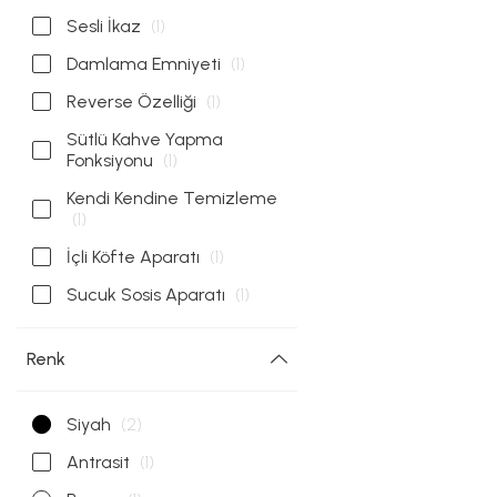
Sesli İkaz
(1)
Damlama Emniyeti
(1)
Reverse Özelliği
(1)
Sütlü Kahve Yapma
Fonksiyonu
(1)
Kendi Kendine Temizleme
(1)
İçli Köfte Aparatı
(1)
Sucuk Sosis Aparatı
(1)
Renk
Siyah
(2)
Antrasit
(1)