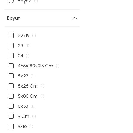
Beyaz
(1)
Boyut
22x19
(1)
23
(1)
24
(1)
465x180x315 Cm
(1)
5x23
(1)
5x26 Cm
(1)
5x80 Cm
(1)
6x33
(1)
9 Cm
(1)
9x16
(1)