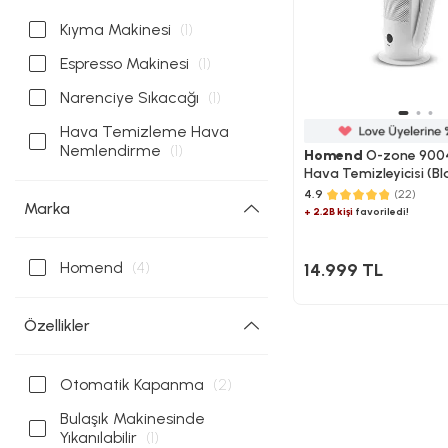
Kıyma Makinesi
(1)
Espresso Makinesi
(1)
Narenciye Sıkacağı
(1)
Hava Temizleme Hava
Nemlendirme
(1)
Homend
O-zone 9004H
Hava Temizleyicisi (Bl
4.9
(22)
Marka
+ 2.2B kişi
favoriledi!
Homend
(4)
14.999 TL
Özellikler
Otomatik Kapanma
(2)
Bulaşık Makinesinde
Yıkanılabilir
(1)