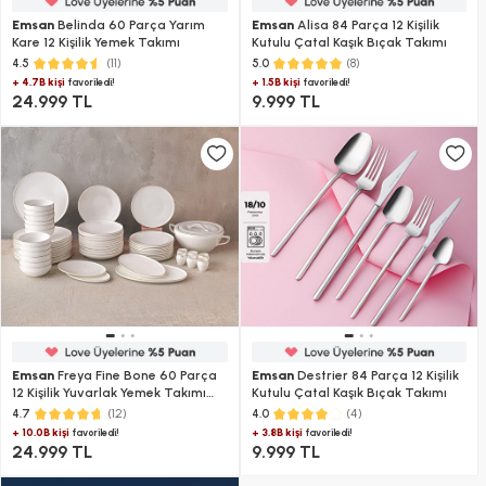
Emsan
Belinda 60 Parça Yarım
Emsan
Alisa 84 Parça 12 Kişilik
Kare 12 Kişilik Yemek Takımı
Kutulu Çatal Kaşık Bıçak Takımı
(11)
(8)
4.5
5.0
+ 4.7B kişi
+ 1.5B kişi
favoriledi!
favoriledi!
24.999 TL
9.999 TL
Emsan
Freya Fine Bone 60 Parça
Emsan
Destrier 84 Parça 12 Kişilik
12 Kişilik Yuvarlak Yemek Takımı
Kutulu Çatal Kaşık Bıçak Takımı
Gold
(12)
(4)
4.7
4.0
+ 10.0B kişi
+ 3.8B kişi
favoriledi!
favoriledi!
24.999 TL
9.999 TL