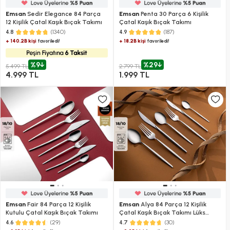
Emsan
Sedir Elegance 84 Parça
Emsan
Penta 30 Parça 6 Kişilik
12 Kişilik Çatal Kaşık Bıçak Takımı
Çatal Kaşık Bıçak Takımı
(1340)
(187)
4.8
4.9
+ 140.2B kişi
+ 18.2B kişi
favoriledi!
favoriledi!
%9
%29
5.499 TL
2.799 TL
4.999 TL
1.999 TL
Emsan
Fair 84 Parça 12 Kişilik
Emsan
Alya 84 Parça 12 Kişilik
Kutulu Çatal Kaşık Bıçak Takımı
Çatal Kaşık Bıçak Takımı Lüks
Kutulu
(29)
(30)
4.6
4.7