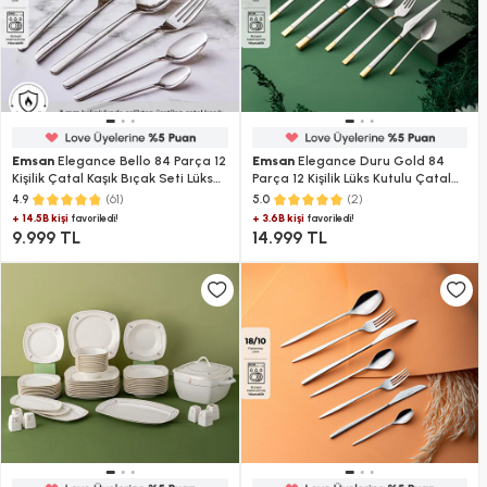
Emsan
Elegance Bello 84 Parça 12
Emsan
Elegance Duru Gold 84
Kişilik Çatal Kaşık Bıçak Seti Lüks
Parça 12 Kişilik Lüks Kutulu Çatal
Kutulu
Kaşık Bıçak Takımı
(61)
(2)
4.9
5.0
+ 14.5B kişi
+ 3.6B kişi
favoriledi!
favoriledi!
9.999 TL
14.999 TL