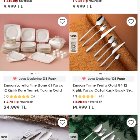
+ 3.8B kişi
+ 9.2B kişi
favoriledi!
favoriledi!
9.999 TL
9.999 TL
Emsan
Lorella Fine Bone 61 Parça
Emsan
Prime Penta Gold 84 12
12 Kişilik Kare Yemek Takımı Gold
Kişilik Parça Çatal Kaşık Bıçak Seti
Lüks Kutulu
(6)
(4)
5.0
4.3
+ 2.7B kişi
+ 5.0B kişi
favoriledi!
favoriledi!
24.999 TL
14.999 TL